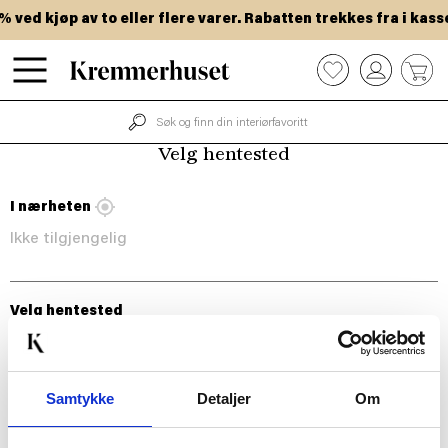
Hopp
ved kjøp av to eller flere varer. Rabatten trekkes fra i kasse
til
hovedinnhold
0
Velg hentested
I nærheten
Ikke tilgjengelig
Velg hentested
Samtykke
Detaljer
Om
BLI MED!