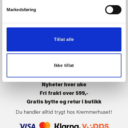
Vårt ansvar
Klikk og hent
Markedsføring
Butikker
Kontakt oss
Kundeklubb
Tilbakekalling av varer
Om Kremmerhuset
Boligstyling
Tillat alle
Presse
Handle på nett
Affiliate
Kjøpsbetingelser
Leveringsvilkår
Ikke tillat
Betaling og levering
Retur og bytte
Nyheter hver uke
Fri frakt over 599,-
Gratis bytte og retur i butikk
Du handler alltid trygt hos Kremmerhuset!