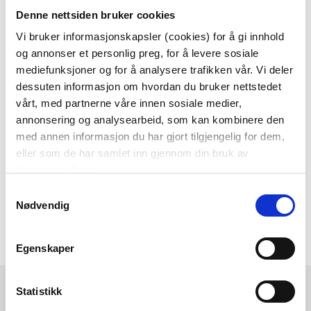
Denne nettsiden bruker cookies
Som medlem i kundeklubben vår får du
alltid laveste pris
og
mange fristende
Vi bruker informasjonskapsler (cookies) for å gi innhold
og annonser et personlig preg, for å levere sosiale
tilbud!
mediefunksjoner og for å analysere trafikken vår. Vi deler
BLI MEDLEM
dessuten informasjon om hvordan du bruker nettstedet
vårt, med partnerne våre innen sosiale medier,
annonsering og analysearbeid, som kan kombinere den
med annen informasjon du har gjort tilgjengelig for dem,
Følg oss gjerne på
eller som de har samlet inn gjennom din bruk av
sosiale medier!
tjenestene deres.
Samtykkevalg
Nødvendig
Egenskaper
Kremmerhuset
Kundeservice
Statistikk
Ledige stillinger
Ofte stilte spørsmål