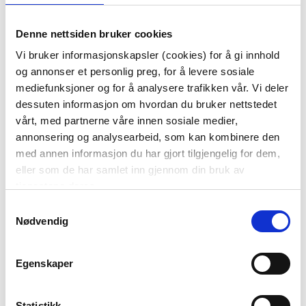
MODERN HOUSE - BAYK
BOLLE, 3,5 L
Denne nettsiden bruker cookies
KUN PÅ NETT
399,00
Vi bruker informasjonskapsler (cookies) for å gi innhold
og annonser et personlig preg, for å levere sosiale
KJØP
mediefunksjoner og for å analysere trafikken vår. Vi deler
dessuten informasjon om hvordan du bruker nettstedet
70%
vårt, med partnerne våre innen sosiale medier,
annonsering og analysearbeid, som kan kombinere den
med annen informasjon du har gjort tilgjengelig for dem,
eller som de har samlet inn gjennom din bruk av
tjenestene deres.
Samtykkevalg
Nødvendig
SENGETØY KREPP
ISPINNEFORM
HARMONY 140X200 CM, BLÅ
Vis mer
Egenskaper
KJØP
Statistikk