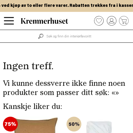
Hopp
ed kjøp av to eller flere varer. Rabatten trekkes fra i kassen.
til
hovedinnhold
0
Ingen treff.
Vi kunne dessverre ikke finne noen
produkter som passer ditt søk: «
»
Kanskje liker du:
75%
50%