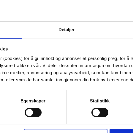
70%
Detaljer
kies
 (cookies) for å gi innhold og annonser et personlig preg, for å l
lysere trafikken vår. Vi deler dessuten informasjon om hvordan d
siale medier, annonsering og analysearbeid, som kan kombiner
N 90X200 CM
KUBBELYS RUSTIKK 9CM
SENGETØY K
 dem, eller som de har samlet inn gjennom din bruk av tjenestene d
IT
OLIVEN
140X200
99,50
69,90
l.
Egenskaper
Statistikk
K
ØP
KJØP