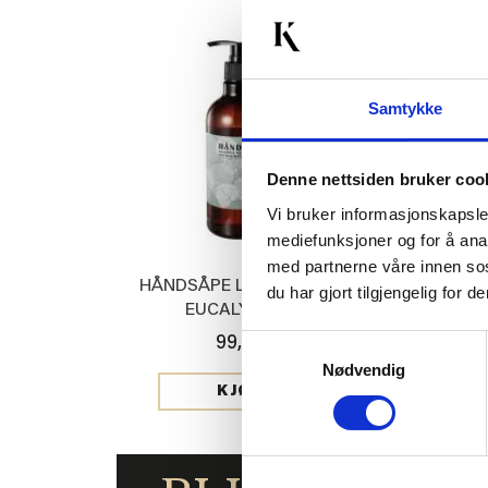
50%
Samtykke
Denne nettsiden bruker coo
Vi bruker informasjonskapsler
mediefunksjoner og for å ana
med partnerne våre innen so
HÅNDSÅPE LAVENDER &
JERSEYLAKE
du har gjort tilgjengelig for
EUCALYPTUS
HV
Samtykkevalg
99,90
Med
199,00
Nødvendig
KJØP
KJ