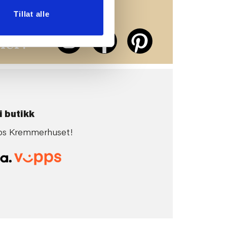
Tillat alle
erne på
ier!
i butikk
 hos Kremmerhuset!