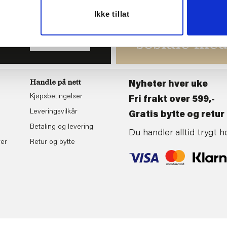
Ikke tillat
du
Følg oss gj
tende
sosiale med
BLI MEDLEM
Handle på nett
Nyheter hver uke
Kjøpsbetingelser
Fri frakt over 599,-
Leveringsvilkår
Gratis bytte og retur 
Betaling og levering
Du handler alltid trygt
rer
Retur og bytte