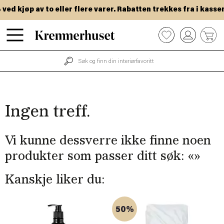
Hopp
ed kjøp av to eller flere varer. Rabatten trekkes fra i kassen.
til
hovedinnhold
0
Ingen treff.
Vi kunne dessverre ikke finne noen
produkter som passer ditt søk: «
»
Kanskje liker du:
50%