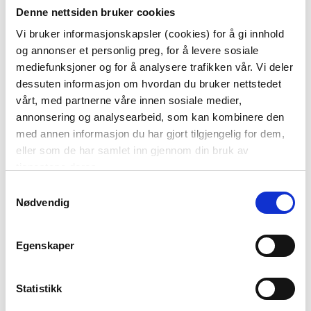
KUBBELYS RUSTIKK 9CM
SENGETØY KREPP
Denne nettsiden bruker cookies
OLIVEN
HARMONY 140X200 CM, BLÅ
Vi bruker informasjonskapsler (cookies) for å gi innhold
69,90
og annonser et personlig preg, for å levere sosiale
KJØP
mediefunksjoner og for å analysere trafikken vår. Vi deler
KJØP
dessuten informasjon om hvordan du bruker nettstedet
vårt, med partnerne våre innen sosiale medier,
annonsering og analysearbeid, som kan kombinere den
med annen informasjon du har gjort tilgjengelig for dem,
eller som de har samlet inn gjennom din bruk av
tjenestene deres.
Samtykkevalg
ISPINNEFORM
Nødvendig
Vis mer
Egenskaper
Statistikk
BLI MED!