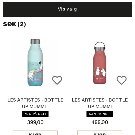
Vis valg
SØK (2)
LES ARTISTES - BOTTLE
LES ARTISTES - BOTTLE
UP MUMMI -
UP MUMMI
TERMOFLASKE LYSEBLÅ
TERMOFLASKE 1 L, RØD
KUN PÅ NETT
KUN PÅ NETT
399,00
499,00