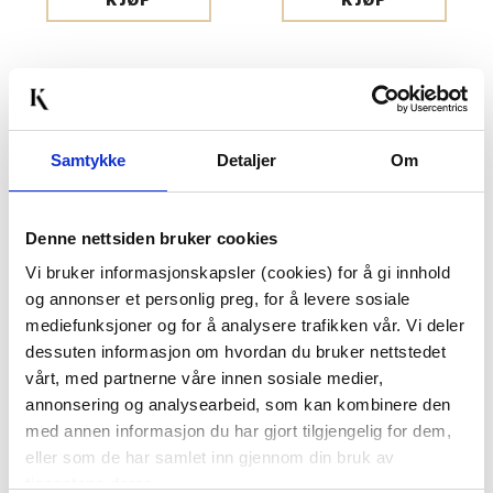
KJØP
KJØP
Drikkeflasker, vannflasker og
termoflasker
Samtykke
Detaljer
Om
Uansett om du er på farten, på jobb, eller bare
slapper av hjemme, har vi alt du trenger for å nyte
Denne nettsiden bruker cookies
favorittdrikken din akkurat slik du liker den! Fra
Vi bruker informasjonskapsler (cookies) for å gi innhold
slitesterk plast til stilige akryl- og metallflasker - vårt
og annonser et personlig preg, for å levere sosiale
brede utvalg av drikkeflasker har noe for enhver smak
mediefunksjoner og for å analysere trafikken vår. Vi deler
dessuten informasjon om hvordan du bruker nettstedet
og preferanse. Våre flasker er designet med din
vårt, med partnerne våre innen sosiale medier,
bekvemmelighet i tankene, slik at du kan ta med deg
annonsering og analysearbeid, som kan kombinere den
din favorittdrikk uansett hvor dagen fører deg. Og når
med annen informasjon du har gjort tilgjengelig for dem,
de ikke er i bruk, kan de til og med være en stilig og
eller som de har samlet inn gjennom din bruk av
tjenestene deres.
praktisk tillegg til kjøkkenet eller baren din!