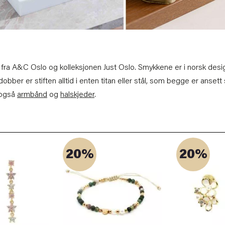
ra A&C Oslo og kolleksjonen Just Oslo. Smykkene er i norsk design og
edobber er stiften alltid i enten titan eller stål, som begge er anset
u også
armbånd
og
halskjeder
.
20%
20%