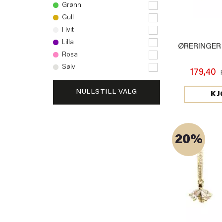
Grønn
Gull
Hvit
Lilla
ØRERINGER
Rosa
Sølv
179,40
NULLSTILL VALG
KJ
20%