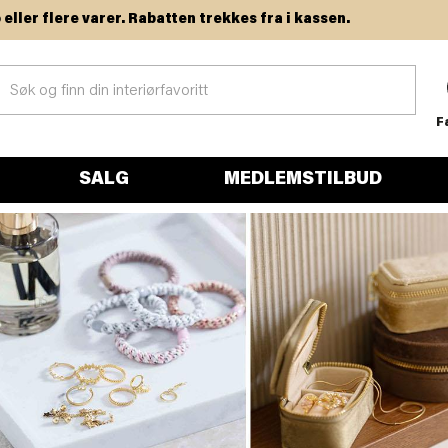
ere varer. Rabatten trekkes fra i kassen.
F
SALG
MEDLEMSTILBUD