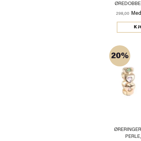
ØREDOBBER
SØ
Med
298,00
KJ
20%
ØRERINGER
PERLE