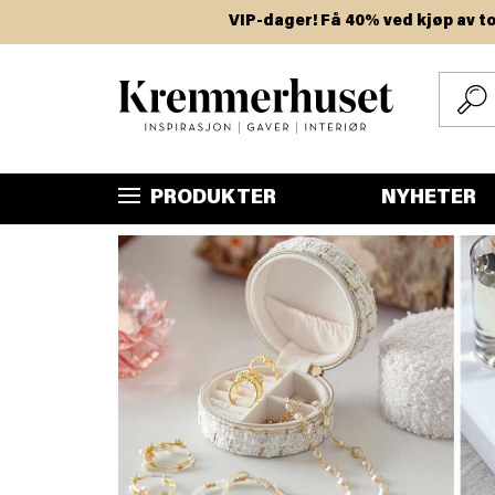
Hopp
VIP-dager! Få 40% ved kjøp av to eller fl
til
hovedinnhold
PRODUKTER
NYHETER