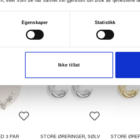
 dem, eller som de har samlet inn gjennom din bruk av tjenestene d
E HOOPS,
HOOPS MED TRE RADER,
SETT 
FORM, G
SØLV
ØREDOBBBE
G
199,20
199,20
l.
Medl.
Med
Egenskaper
Statistikk
249,00
249,00
ØP
KJØP
K
20%
20%
Ikke tillat
D 3 PAR
STORE ØRERINGER, SØLV
STORE ØRER