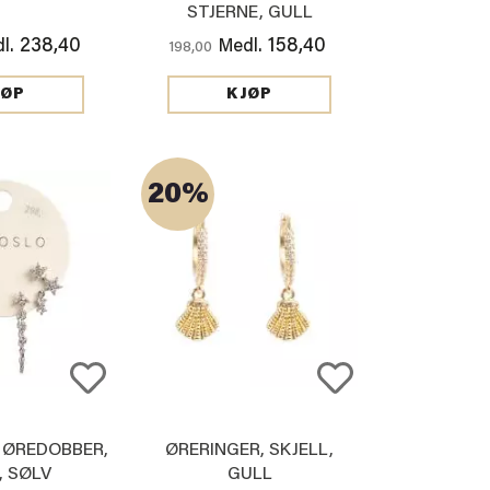
STJERNE, GULL
238,40
158,40
l.
Medl.
198,00
JØP
KJØP
20%
 ØREDOBBER,
ØRERINGER, SKJELL,
, SØLV
GULL