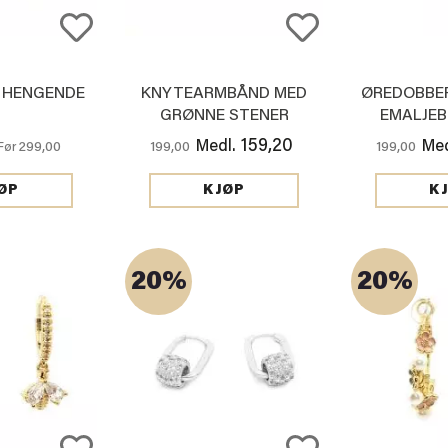
 HENGENDE
KNYTEARMBÅND MED
ØREDOBBER
GRØNNE STENER
EMALJE
159,20
Medl.
Med
299,00
199,00
199,00
Før
ØP
KJØP
K
20%
20%