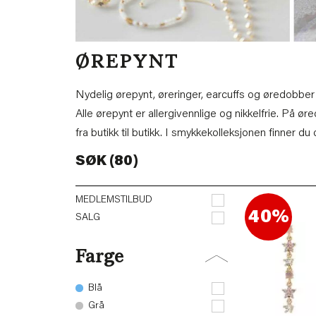
ØREPYNT
Nydelig ørepynt, øreringer, earcuffs og øredobber f
Alle ørepynt er allergivennlige og nikkelfrie. På ør
fra butikk til butikk. I smykkekolleksjonen finner d
SØK (80)
MEDLEMSTILBUD
40%
SALG
Farge
Blå
Grå