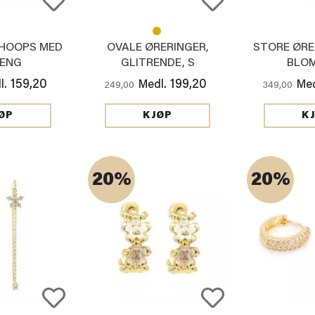
 HOOPS MED
OVALE ØRERINGER,
STORE ØRE
ENG
GLITRENDE, S
BLO
159,20
199,20
l.
Medl.
Med
249,00
349,00
ØP
KJØP
K
20%
20%