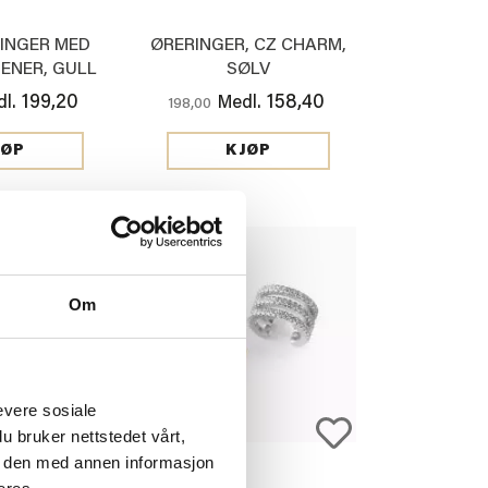
INGER MED
ØRERINGER, CZ CHARM,
ENER, GULL
SØLV
199,20
158,40
l.
Medl.
198,00
JØP
KJØP
20%
Om
evere sosiale
u bruker nettstedet vårt,
e den med annen informasjon