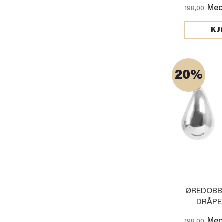
Med
198,00
KJ
20%
ØREDOBB
DRÅPE
Med
198,00