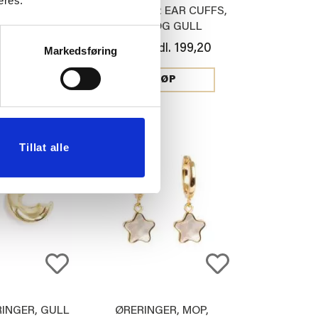
eres.
MED TRE
SETT MED 2 EAR CUFFS,
R, STJERNE,
SØLV OG GULL
ULL
199,20
199,20
l.
Medl.
Markedsføring
249,00
JØP
KJØP
20%
Tillat alle
INGER, GULL
ØRERINGER, MOP,