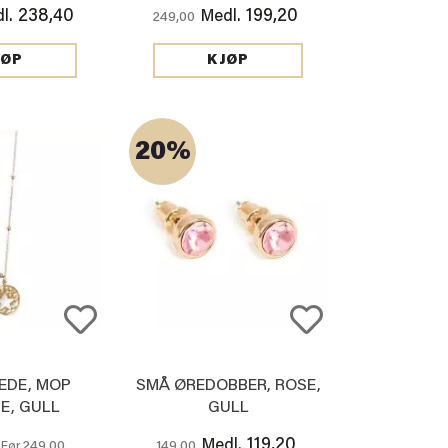
238,40
199,20
l.
Medl.
249,00
JØP
KJØP
20%
EDE, MOP
SMÅ ØREDOBBER, ROSE,
E, GULL
GULL
119,20
Medl.
249,00
149,00
Før