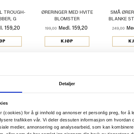
L TROUGH-
ØRERINGER MED HVITE
SMÅ ØRER
BER, G
BLOMSTER
BLANKE ST
159,20
159,20
l.
Medl.
Med
199,00
249,00
ØP
KJØP
K
20%
20%
Detaljer
kies
 (cookies) for å gi innhold og annonser et personlig preg, for å l
lysere trafikken vår. Vi deler dessuten informasjon om hvordan d
siale medier, annonsering og analysearbeid, som kan kombiner