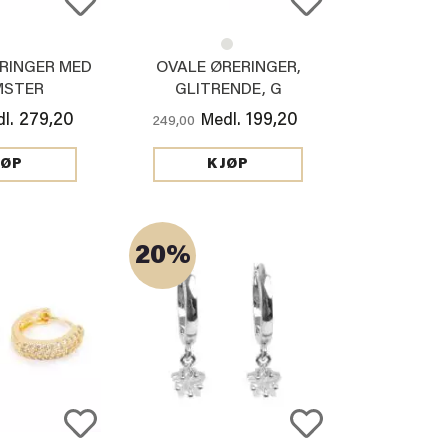
RINGER MED
OVALE ØRERINGER,
MSTER
GLITRENDE, G
279,20
199,20
l.
Medl.
249,00
JØP
KJØP
20%