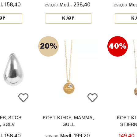
158,40
238,40
l.
Medl.
Med
298,00
298,00
ØP
KJØP
K
20%
40%
ER, STOR
KORT KJEDE, MAMMA,
KORT KJ
, SØLV
GULL
STJERN
158,40
199,20
149,40
l.
Medl.
249,00