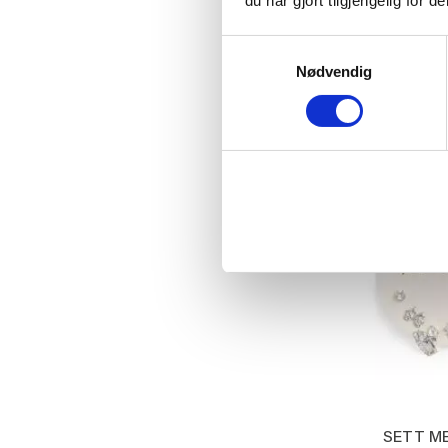
du har gjort tilgjengelig for
GLITREND
LENKE-
Samtykkevalg
Med
Nødvendig
249,00
KJ
20%
SETT ME