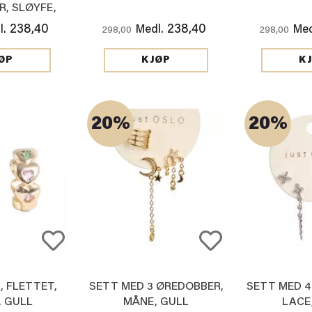
, SLØYFE,
LV
238,40
238,40
l.
Medl.
Med
298,00
298,00
ØP
KJØP
K
20%
20%
, FLETTET,
SETT MED 3 ØREDOBBER,
SETT MED 4
, GULL
MÅNE, GULL
LACE