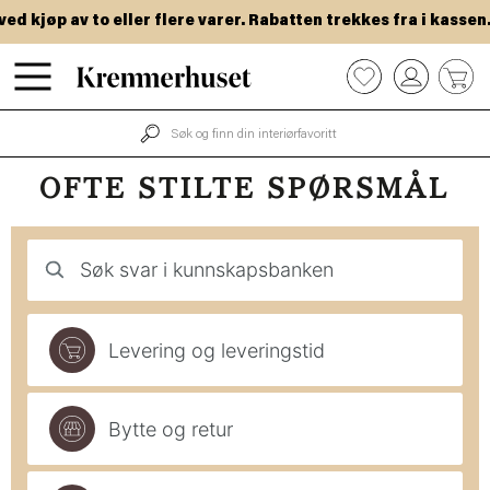
Hopp
d kjøp av to eller flere varer. Rabatten trekkes fra i kassen.
til
hovedinnhold
0
OFTE STILTE SPØRSMÅL