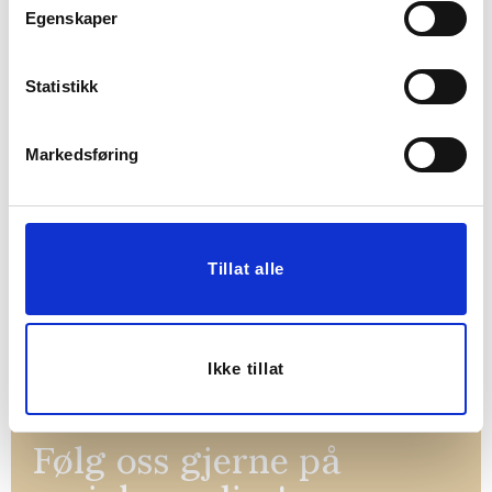
Egenskaper
Statistikk
Markedsføring
BLI MED!
Som medlem i kundeklubben vår får du
Tillat alle
alltid laveste pris
og
mange fristende
tilbud!
BLI MEDLEM
Ikke tillat
Følg oss gjerne på