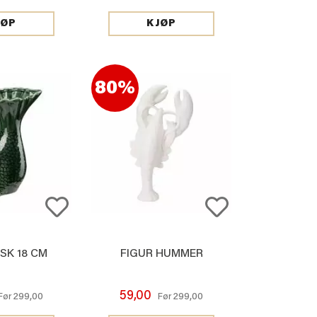
JØP
KJØP
80%
ISK 18 CM
FIGUR HUMMER
59,00
299,00
299,00
Før
Før