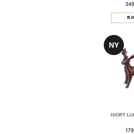
349
KJ
HJORT LUK
179