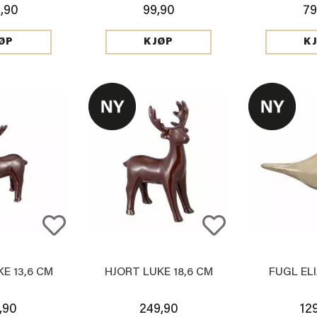
,90
99,90
79
ØP
KJØP
K
E 13,6 CM
HJORT LUKE 18,6 CM
FUGL ELI
,90
249,90
12