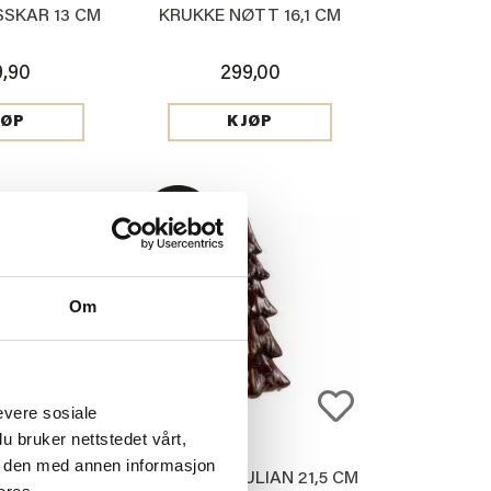
SSKAR 13 CM
KRUKKE NØTT 16,1 CM
9,90
299,00
JØP
KJØP
Om
evere sosiale
u bruker nettstedet vårt,
e den med annen informasjon
DEKOR
DEKORTRE JULIAN 21,5 CM