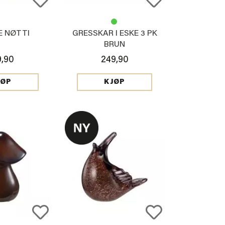
E NØTTI
GRESSKAR I ESKE 3 PK
BRUN
9,90
249,90
JØP
KJØP