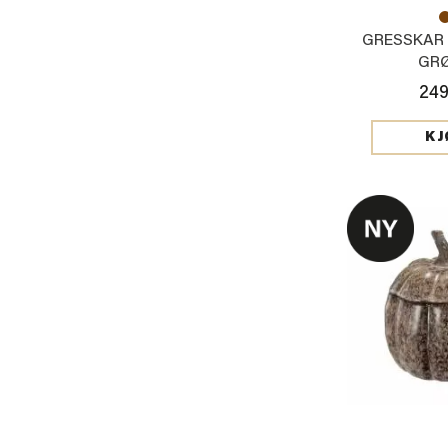
GRESSKAR I
GR
249
KJ