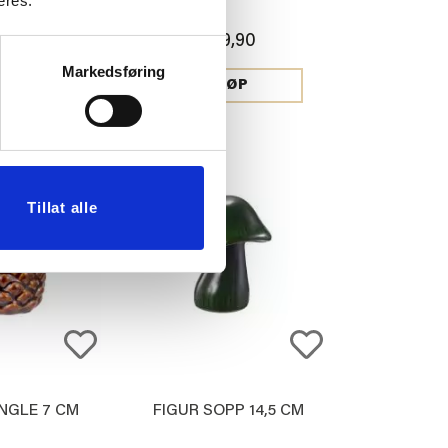
eres.
DER 30-PK
,90
249,90
Markedsføring
JØP
KJØP
Tillat alle
NGLE 7 CM
FIGUR SOPP 14,5 CM