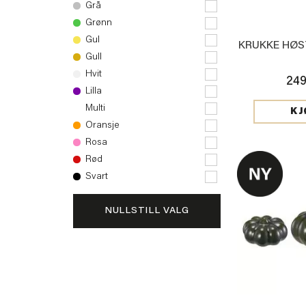
Grå
Grønn
Gul
KRUKKE HØS
Gull
Hvit
249
Lilla
Multi
KJ
Oransje
Rosa
Rød
Svart
NULLSTILL VALG