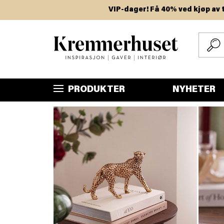
Hopp
VIP-dager! Få 40% ved kjøp av to eller 
til
hovedinnhold
PRODUKTER
NYHETER