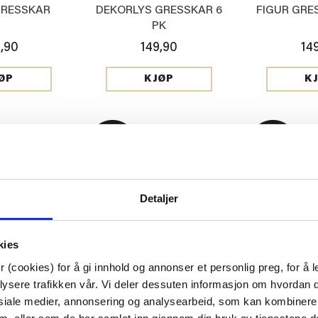
GRESSKAR
DEKORLYS GRESSKAR 6
FIGUR GRE
PK
,90
149,90
14
ØP
KJØP
K
Detaljer
kies
 (cookies) for å gi innhold og annonser et personlig preg, for å l
lysere trafikken vår. Vi deler dessuten informasjon om hvordan d
siale medier, annonsering og analysearbeid, som kan kombiner
KAR Ø 15 CM
FIGUR GRESSKAR Ø 11,5
BORD