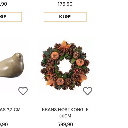
,90
179,90
JØP
KJØP
AS 7,2 CM
KRANS HØSTKONGLE
30CM
9,90
599,90