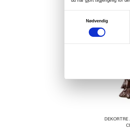
du har gjort tilgjengelig for
249
Samtykkevalg
Nødvendig
KJ
DEKORTRE J
C