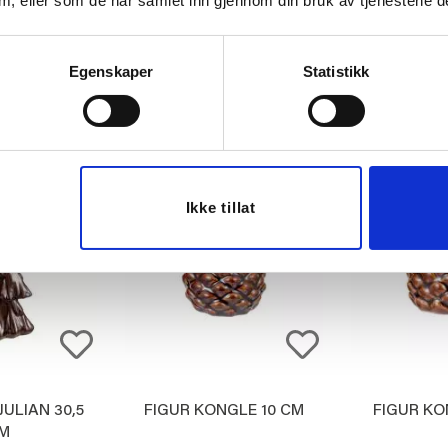
 dem, eller som de har samlet inn gjennom din bruk av tjenestene d
CM
HØSTBLA
,90
149,90
79
Egenskaper
Statistikk
ØP
KJØP
K
Ikke tillat
ULIAN 30,5
FIGUR KONGLE 10 CM
FIGUR KO
M