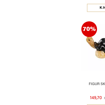
KJ
70%
FIGUR S
149,70