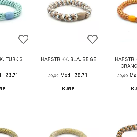
K, TURKIS
HÅRSTRIKK, BLÅ, BEIGE
HÅRSTRIK
ORANG
28,71
28,71
l.
Medl.
Med
29,00
29,00
ØP
KJØP
K