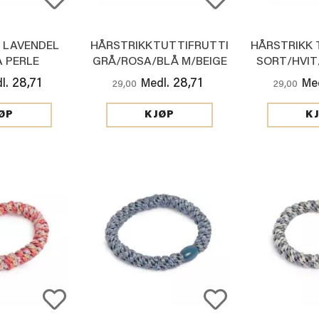
 LAVENDEL
HÅRSTRIKKTUTTIFRUTTI
HÅRSTRIKK 
A PERLE
GRÅ/ROSA/BLÅ M/BEIGE
SORT/HVIT
28,71
28,71
l.
Medl.
Med
29,00
29,00
ØP
KJØP
K