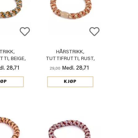
TRIKK,
HÅRSTRIKK,
TI, BEIGE,
TUTTIFRUTTI, RUST,
, PET
GULL, TAUPE
28,71
28,71
l.
Medl.
29,00
JØP
KJØP