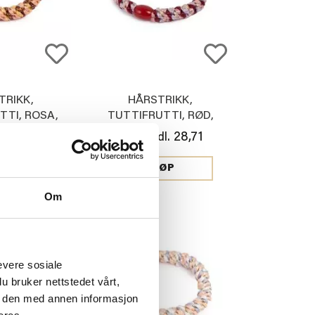
TRIKK,
HÅRSTRIKK,
TTI, ROSA,
TUTTIFRUTTI, RØD,
, GULL
LILLA, GULL
28,71
28,71
l.
Medl.
29,00
JØP
KJØP
Om
evere sosiale
u bruker nettstedet vårt,
e den med annen informasjon