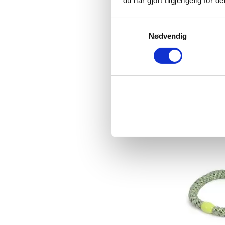
du har gjort tilgjengelig for
Samtykkevalg
Nødvendig
HÅRSTRIKK 
M/MARIN
Med
29,00
KJ