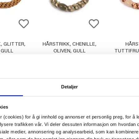
, GLITTER,
HÅRSTRIKK, CHENILLE,
HÅRS
 GULL
OLIVEN, GULL
TUTTIFRU
BRUN
28,71
28,71
l.
Medl.
Med
29,00
29,00
ØP
KJØP
K
Detaljer
kies
 (cookies) for å gi innhold og annonser et personlig preg, for å l
lysere trafikken vår. Vi deler dessuten informasjon om hvordan d
siale medier, annonsering og analysearbeid, som kan kombiner