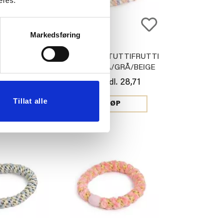
eres.
Markedsføring
TUTTIFRUTTI
HÅRSTRIKK TUTTIFRUTTI
/HVIT/PERLE
CORAL/BLÅ/GRÅ/BEIGE
28,71
28,71
l.
Medl.
29,00
Tillat alle
JØP
KJØP