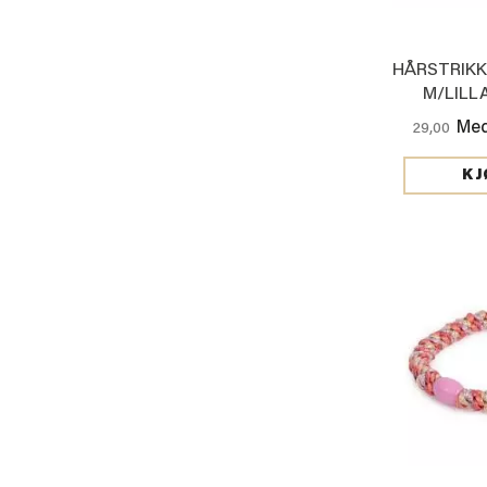
HÅRSTRIKK
M/LILL
Med
29,00
KJ