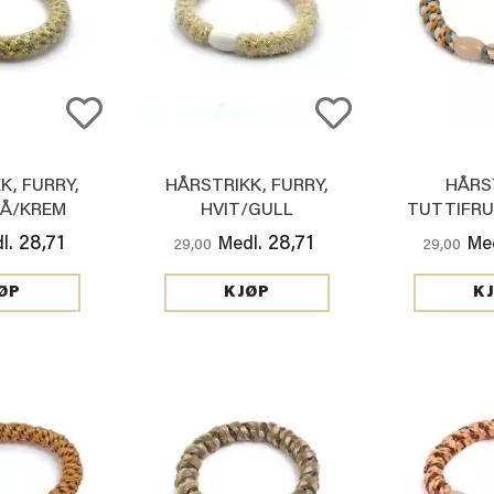
K, FURRY,
HÅRSTRIKK, FURRY,
HÅRS
Å/KREM
HVIT/GULL
TUTTIFRUT
RUST
28,71
28,71
l.
Medl.
Med
29,00
29,00
ØP
KJØP
K