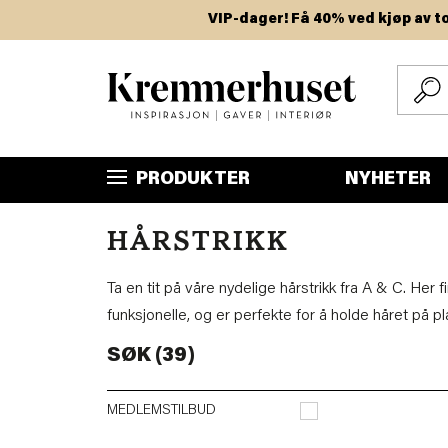
Hopp
VIP-dager! Få 40% ved kjøp av to eller 
til
hovedinnhold
PRODUKTER
NYHETER
HÅRSTRIKK
Ta en tit på våre nydelige hårstrikk fra A & C. Her f
funksjonelle, og er perfekte for å holde håret på pl
SØK (39)
MEDLEMSTILBUD