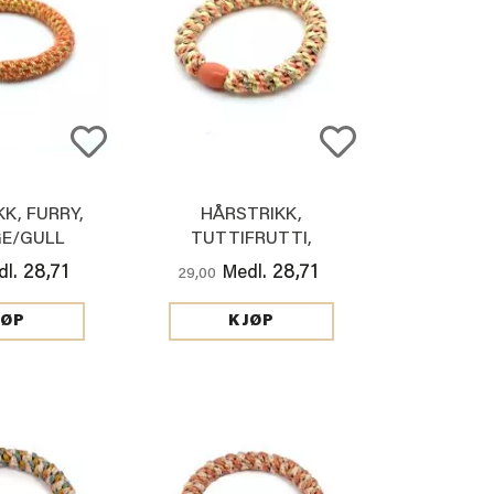
K, FURRY,
HÅRSTRIKK,
E/GULL
TUTTIFRUTTI,
PEACH/GULL
28,71
28,71
l.
Medl.
29,00
JØP
KJØP