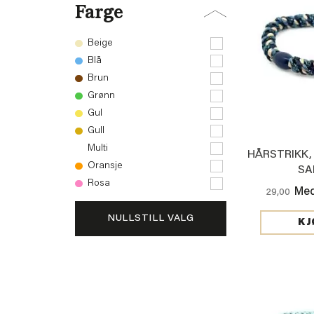
Farge
Beige
Blå
Brun
Grønn
Gul
Gull
Multi
HÅRSTRIKK, 
Oransje
SA
Rosa
Med
29,00
NULLSTILL VALG
KJ