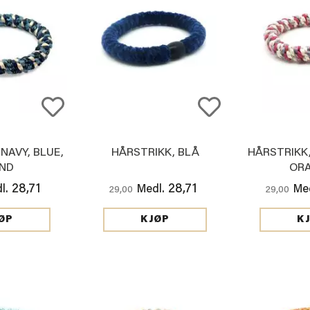
NAVY, BLUE,
HÅRSTRIKK, BLÅ
HÅRSTRIKK,
ND
OR
28,71
28,71
l.
Medl.
Med
29,00
29,00
ØP
KJØP
K