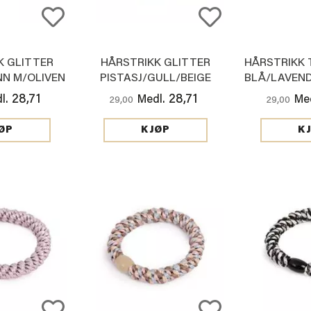
K GLITTER
HÅRSTRIKK GLITTER
HÅRSTRIKK 
NN M/OLIVEN
PISTASJ/GULL/BEIGE
BLÅ/LAVEND
RLE
PERLE
ØNN/
28,71
28,71
l.
Medl.
Med
29,00
29,00
ØP
KJØP
K