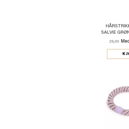
HÅRSTRIK
SALVIE GRØ
PE
Med
29,00
KJ