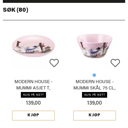
SØK (80)
MODERN HOUSE -
MODERN HOUSE -
MUMMI ASJETT,
MUMMI SKÅL 75 CL,
LYSROSA
LYSROSA
KUN PÅ NETT
KUN PÅ NETT
139,00
139,00
KJØP
KJØP