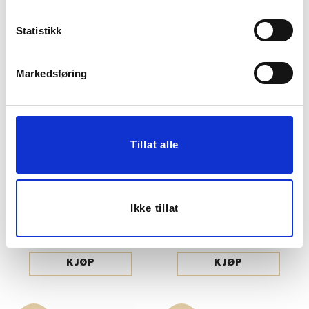
KJØP
KJØP
Statistikk
60%
60%
Markedsføring
Tillat alle
TALLERKEN BLOOM 20
KOPP BLOOM
CM
Ikke tillat
129,00
99,90
51,60
39,96
Medl.
Medl.
KJØP
KJØP