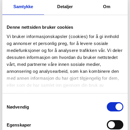
99,90
Samtykke
Detaljer
Om
39,96
179,00
Medl.
KJØP
KJØP
Denne nettsiden bruker cookies
Vi bruker informasjonskapsler (cookies) for å gi innhold
og annonser et personlig preg, for å levere sosiale
60%
60%
mediefunksjoner og for å analysere trafikken vår. Vi deler
dessuten informasjon om hvordan du bruker nettstedet
vårt, med partnerne våre innen sosiale medier,
annonsering og analysearbeid, som kan kombinere den
med annen informasjon du har gjort tilgjengelig for dem,
eller som de har samlet inn gjennom din bruk av
tjenestene deres.
TALLERKEN BLOOM
SKÅL BLOOM 15 CM
Samtykkevalg
FLOWER 20CM COGNAC
Nødvendig
149,00
149,00
59,60
59,60
Medl.
Medl.
Egenskaper