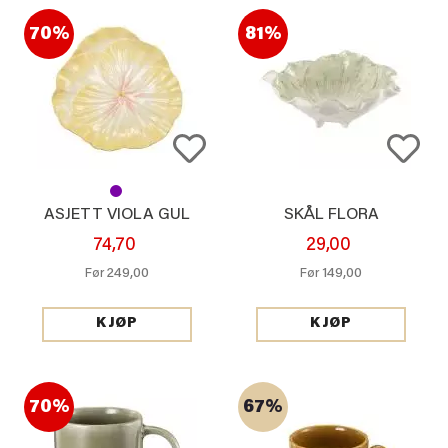
70%
81%
ASJETT VIOLA GUL
SKÅL FLORA
74,70
29,00
249,00
149,00
Før
Før
KJØP
KJØP
70%
67%