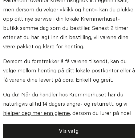
Påstanden ovenfor krever riktignok litt egeninnsats,
men dersom du velger
«klikk og hent»
, kan du plukke
opp ditt nye servise i din lokale Kremmerhuset-
butikk samme dag som du bestiller. Senest 2 timer
etter at du har lagt inn din bestilling, vil varene dine
være pakket og klare for henting.
Dersom du foretrekker å få varene tilsendt, kan du
velge mellom henting på ditt lokale postkontor eller å
få varene dine levert på døra. Enkelt og greit.
Og du! Når du handler hos Kremmerhuset har du
naturligvis alltid 14 dagers angre- og returrett, og vi
hjelper deg mer enn gjerne
, dersom du lurer på noe!
Vis valg