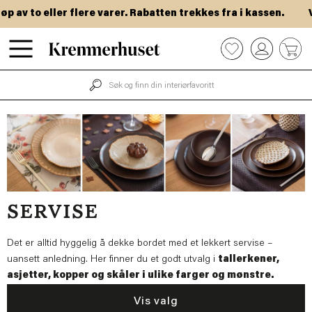
Hopp
to eller flere varer. Rabatten trekkes fra i kassen.
VIP-d
til
hovedinnhold
0
SERVISE
Det er alltid hyggelig å dekke bordet med et lekkert servise –
uansett anledning. Her finner du et godt utvalg i
tallerkener,
asjetter, kopper og skåler i ulike farger og mønstre.
Vis valg