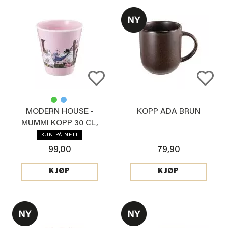
MODERN HOUSE -
KOPP ADA BRUN
MUMMI KOPP 30 CL,
LYSROSA
KUN PÅ NETT
99,00
79,90
KJØP
KJØP