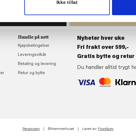
du
Følg oss gj
Ikke tillat
tende
sosiale med
BLI MEDLEM
Handle på nett
Nyheter hver uke
Kjøpsbetingelser
Fri frakt over 599,-
Leveringsvilkår
Gratis bytte og retur 
Betaling og levering
Du handler alltid trygt
rer
Retur og bytte
Personvern
| ©Kremmerhuset | Levert av:
Frontkom