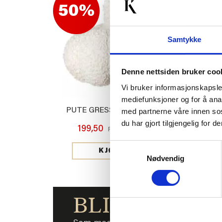
50%
50%
Samtykke
Denne nettsiden bruker coo
Vi bruker informasjonskapsler
mediefunksjoner og for å ana
PUTE GRESSKAR 27CM
JERSEYLAKE
med partnerne våre innen so
HV
du har gjort tilgjengelig for
199,50
399,00
Før
Med
199,00
Samtykkevalg
KJØP
Nødvendig
KJ
BLI MED!