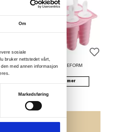
Om
evere sosiale
u bruker nettstedet vårt,
REPP HARMONY
ISPINNEFORM
e den med annen informasjon
 CM, BLÅ
eres.
Vis mer
JØP
Markedsføring