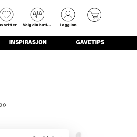
0
avoritter
Velg din butikk
Logg inn
INSPIRASJON
GAVETIPS
«
»