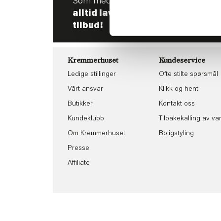
Som medlem i kundeklubben vår får 
alltid laveste pris
og
mange fris
tilbud!
Kremmerhuset
Kundeservice
Ledige stillinger
Ofte stilte spørsmål
Vårt ansvar
Klikk og hent
Butikker
Kontakt oss
Kundeklubb
Tilbakekalling av va
Om Kremmerhuset
Boligstyling
Presse
Affiliate