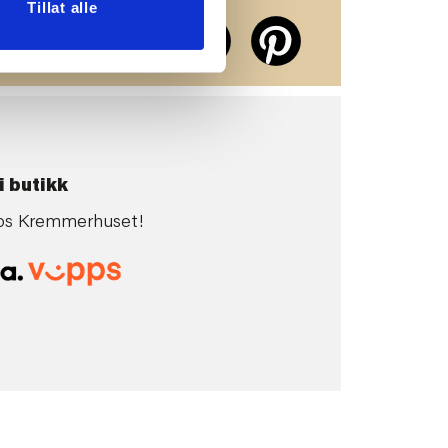
erne på
Tillat alle
ier!
i butikk
 hos Kremmerhuset!