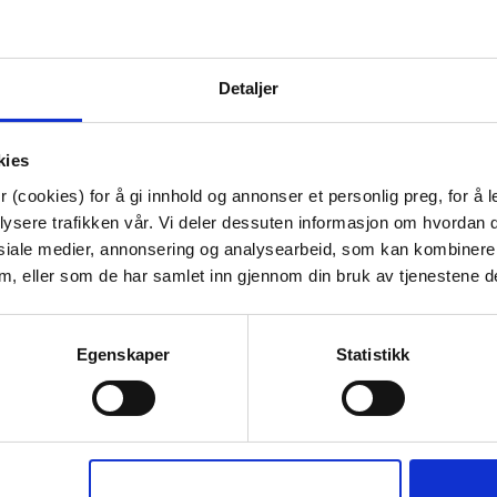
70%
Detaljer
kies
 (cookies) for å gi innhold og annonser et personlig preg, for å l
lysere trafikken vår. Vi deler dessuten informasjon om hvordan d
N 90X200 CM
LYSLYKT BILLIE RUTET 10 CM
SENGETØY K
siale medier, annonsering og analysearbeid, som kan kombiner
IT
BRUN
140X200
 dem, eller som de har samlet inn gjennom din bruk av tjenestene d
99,50
199,00
l.
K
Egenskaper
Statistikk
ØP
KJØP