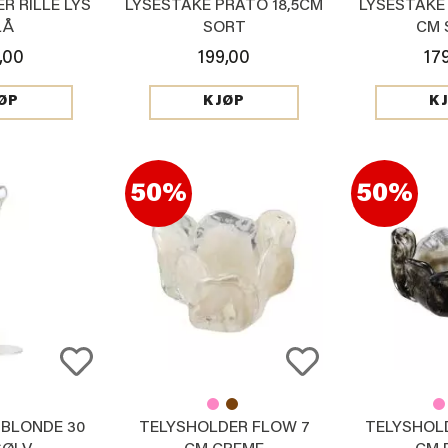
R RILLE LYS
LYSESTAKE PRATO 18,5CM
LYSESTAKE 
LÅ
SORT
CM 
,00
199,00
17
ØP
KJØP
K
50%
50%
 BLONDE 30
TELYSHOLDER FLOW 7
TELYSHOL