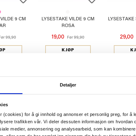
VILDE 9 CM
LYSESTAKE VILDE 9 CM
LYSESTAKE 
AR
ROSA
19,00
29,00
99,90
99,90
Før
Før
ØP
KJØP
K
Detaljer
kies
 (cookies) for å gi innhold og annonser et personlig preg, for å l
lysere trafikken vår. Vi deler dessuten informasjon om hvordan d
siale medier, annonsering og analysearbeid, som kan kombiner