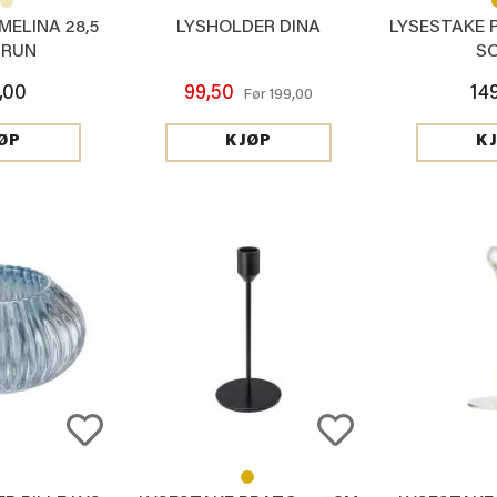
MELINA 28,5
LYSHOLDER DINA
LYSESTAKE 
BRUN
S
,00
99,50
14
199,00
Før
ØP
KJØP
K