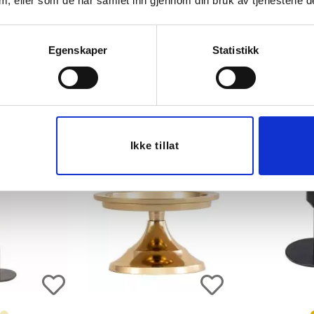
 dem, eller som de har samlet inn gjennom din bruk av tjenestene d
FLOWER 4 CM
LYSESTAKE INEZ 2 PK
LYSESTAKE E
LLA
20CM / 23 CM
13,
Egenskaper
Statistikk
399,90
29
199,00
Før
ØP
KJØP
K
Ikke tillat
50%