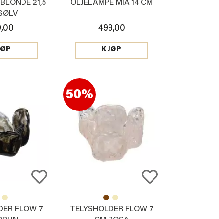
BLONDE 21,5
OLJELAMPE MIA 14 CM
SØLV
9,00
499,00
JØP
KJØP
50%
DER FLOW 7
TELYSHOLDER FLOW 7