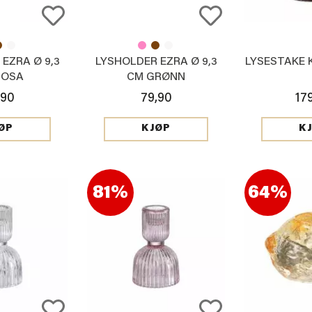
EZRA Ø 9,3
LYSHOLDER EZRA Ø 9,3
LYSESTAKE 
ROSA
CM GRØNN
,90
79,90
17
ØP
KJØP
K
81%
64%