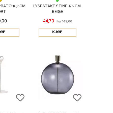
PRATO 10,5CM
LYSESTAKE STINE 4,5 CM,
ORT
BEIGE
9,00
44,70
149,00
Før
JØP
KJØP