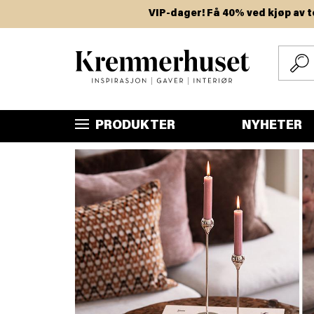
Hopp
VIP-dager! Få 40% ved kjøp av to eller 
til
hovedinnhold
PRODUKTER
NYHETER