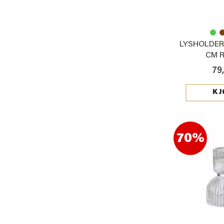
LYSHOLDER 
CM 
79
KJ
70%