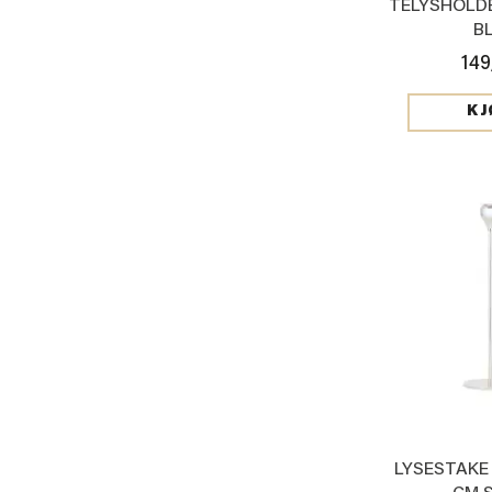
TELYSHOLDE
B
149
KJ
LYSESTAKE