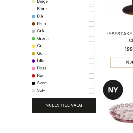
Beige
Blank
Blå
Brun
Grå
LYSESTAKE
Grønn
C
Gul
199
Gull
Lilla
KJ
Rosa
Rød
Svart
Sølv
NULLSTILL VALG