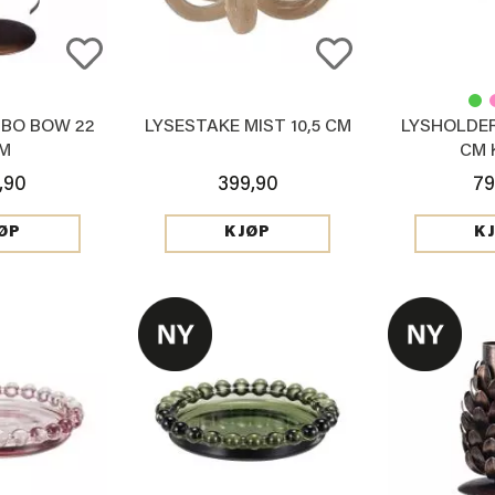
 BO BOW 22
LYSESTAKE MIST 10,5 CM
LYSHOLDER
M
CM 
,90
399,90
79
ØP
KJØP
K