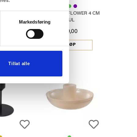
eres.
VELYN 2 I 1 Ø
LYSESTAKE FLOWER 4 CM
3 CM
GUL
Markedsføring
9,00
199,00
JØP
KJØP
Tillat alle
70%