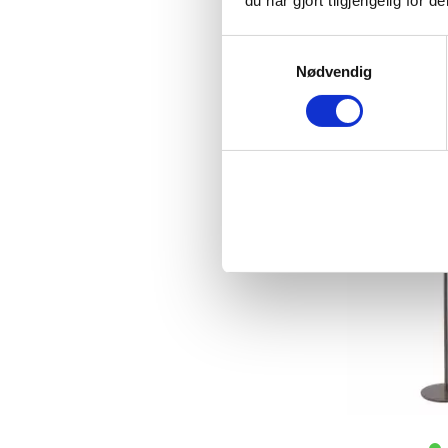
du har gjort tilgjengelig for
LYSESTAKE 
Samtykkevalg
LI
Nødvendig
29,00
KJ