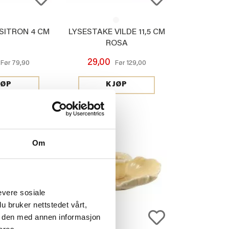
SITRON 4 CM
LYSESTAKE VILDE 11,5 CM
ROSA
29,00
79,90
129,00
Før
Før
JØP
KJØP
Om
evere sosiale
u bruker nettstedet vårt,
e den med annen informasjon