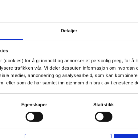
70%
Detaljer
kies
 (cookies) for å gi innhold og annonser et personlig preg, for å l
lysere trafikken vår. Vi deler dessuten informasjon om hvordan d
siale medier, annonsering og analysearbeid, som kan kombiner
N 90X200 CM
KUBBELYS RUSTIKK 9CM
SENGETØY K
 dem, eller som de har samlet inn gjennom din bruk av tjenestene d
IT
OLIVEN
140X200
99,50
69,90
l.
Egenskaper
Statistikk
K
ØP
KJØP