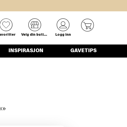
0
avoritter
Velg din butikk
Logg inn
INSPIRASJON
GAVETIPS
«
»