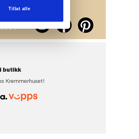
Tillat alle
erne på
ier!
i butikk
 hos Kremmerhuset!