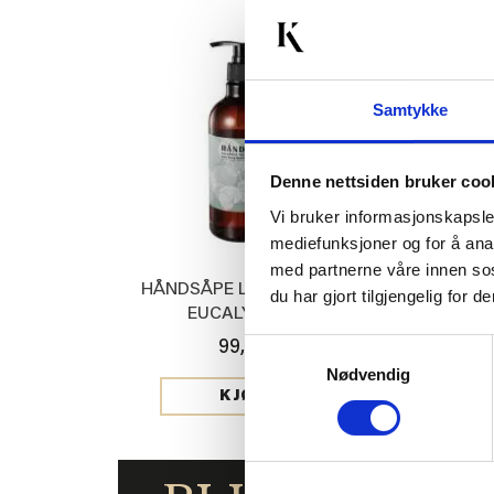
50%
Samtykke
Denne nettsiden bruker coo
Vi bruker informasjonskapsler
mediefunksjoner og for å ana
med partnerne våre innen so
HÅNDSÅPE LAVENDER &
JERSEYLAKE
du har gjort tilgjengelig for
EUCALYPTUS
HV
Samtykkevalg
99,90
Med
199,00
Nødvendig
KJØP
KJ