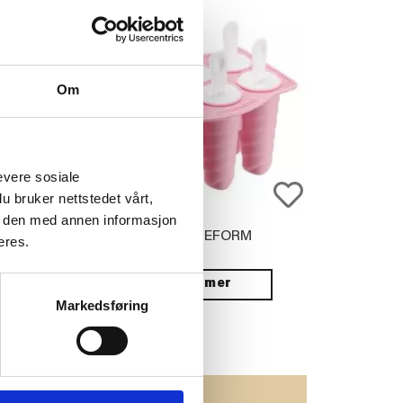
Om
evere sosiale
u bruker nettstedet vårt,
e den med annen informasjon
REPP HARMONY
ISPINNEFORM
eres.
 CM, BLÅ
Vis mer
Markedsføring
JØP