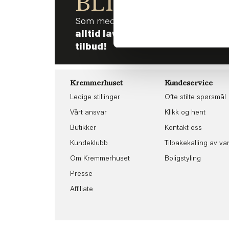
BLI MED!
Som medlem i kundeklubben vår får 
alltid laveste pris
og
mange fris
tilbud!
Kremmerhuset
Kundeservice
Ledige stillinger
Ofte stilte spørsmål
Vårt ansvar
Klikk og hent
Butikker
Kontakt oss
Kundeklubb
Tilbakekalling av va
Om Kremmerhuset
Boligstyling
Presse
Affiliate