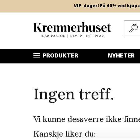
Hopp
VIP-dager! Få 40% ved kjøp av t
til
hovedinnhold
PRODUKTER
NYHETER
Ingen treff.
Vi kunne dessverre ikke finn
Kanskje liker du: