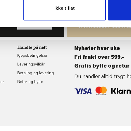
Ikke tillat
du
Følg oss gj
tende
sosiale med
BLI MEDLEM
Handle på nett
Nyheter hver uke
Kjøpsbetingelser
Fri frakt over 599,-
Leveringsvilkår
Gratis bytte og retur 
Betaling og levering
Du handler alltid trygt
rer
Retur og bytte