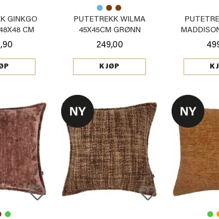
K GINKGO
PUTETREKK WILMA
PUTETRE
48X48 CM
45X45CM GRØNN
MADDISON
,90
249,00
49
ØP
KJØP
K