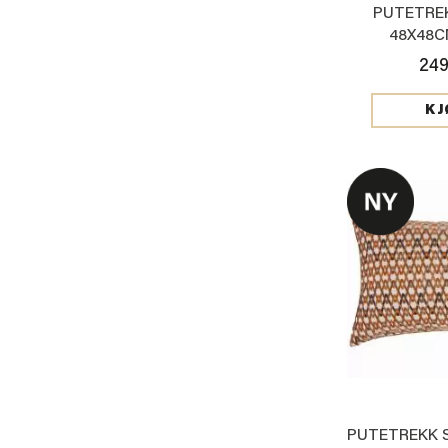
PUTETRE
48X48C
249
KJ
PUTETREKK 