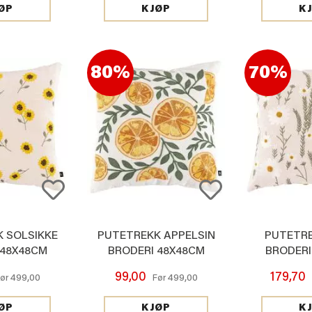
ØP
KJØP
K
80%
70%
 SOLSIKKE
PUTETREKK APPELSIN
PUTETRE
 48X48CM
BRODERI 48X48CM
BRODERI
99,00
179,70
499,00
499,00
ør
Før
ØP
KJØP
K