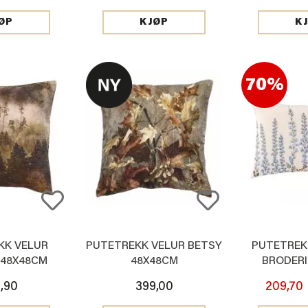
ØP
KJØP
K
70%
KK VELUR
PUTETREKK VELUR BETSY
PUTETREK
 48X48CM
48X48CM
BRODERI
,90
399,00
209,70