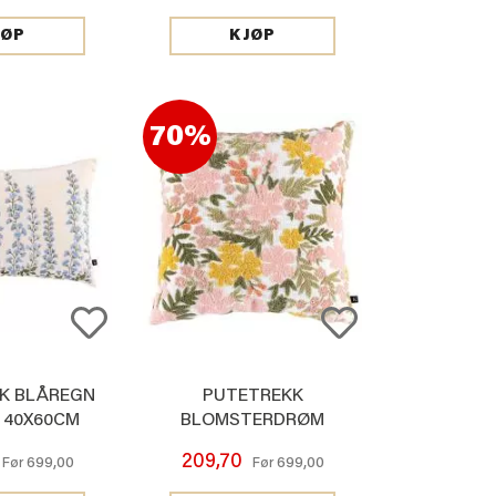
JØP
KJØP
70%
K BLÅREGN
PUTETREKK
 40X60CM
BLOMSTERDRØM
BRODERI 48X48CM
209,70
699,00
699,00
Før
Før