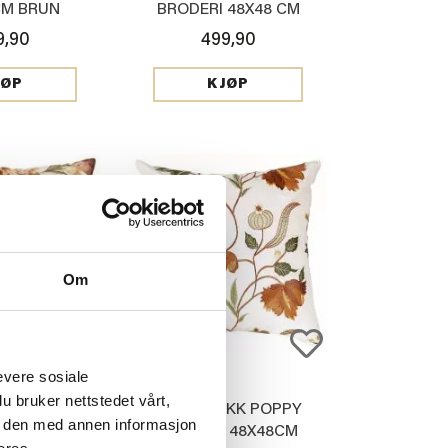
CM BRUN
BRODERI 48X48 CM
9,90
499,90
JØP
KJØP
Om
evere sosiale
u bruker nettstedet vårt,
VELUR MALIA
PUTETREKK POPPY
e den med annen informasjon
48 CM
BRODERI 48X48CM