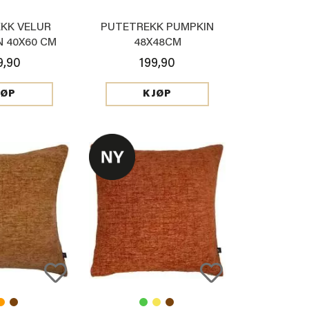
KK VELUR
PUTETREKK PUMPKIN
 40X60 CM
48X48CM
9,90
199,90
JØP
KJØP