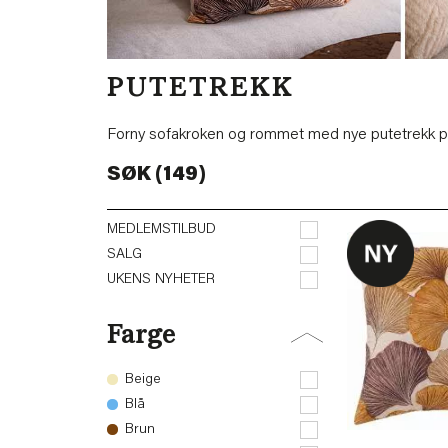
PUTETREKK
Forny sofakroken og rommet med nye putetrekk på 1-
SØK (149)
MEDLEMSTILBUD
SALG
UKENS NYHETER
Farge
Beige
Blå
Brun