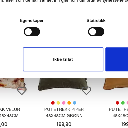
 dem, eller som de har samlet inn gjennom din bruk av tjenestene d
,90
499,00
39
ØP
KJØP
K
Egenskaper
Statistikk
Ikke tillat
KK VELUR
PUTETREKK PIPER
PUTETRE
48X48CM
48X48CM GRØNN
48X48
,00
199,90
19