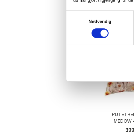
du har gjort tilgjengelig for
399
Samtykkevalg
KJ
Nødvendig
PUTETRE
MEDOW 
399