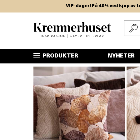
Hopp
VIP-dager! Få 40% ved kjøp av to eller fl
til
hovedinnhold
PRODUKTER
NYHETER