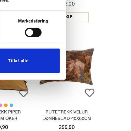
eres.
9,90
499,00
JØP
KJØP
Markedsføring
Tillat alle
KK PIPER
PUTETREKK VELUR
CM OKER
LØNNEBLAD 40X60CM
9,90
299,90