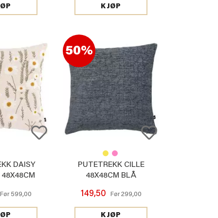
JØP
KJØP
50%
KK DAISY
PUTETREKK CILLE
 48X48CM
48X48CM BLÅ
149,50
599,00
299,00
Før
Før
JØP
KJØP