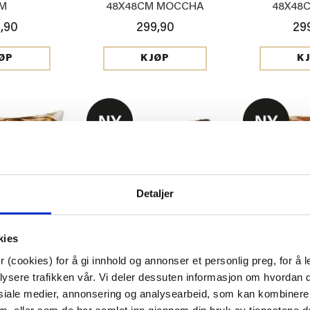
M
48X48CM MOCCHA
48X48
,90
299,90
29
ØP
KJØP
K
Detaljer
kies
 (cookies) for å gi innhold og annonser et personlig preg, for å l
lysere trafikken vår. Vi deler dessuten informasjon om hvordan d
KK VELUR
PUTETREKK FAUX FUR
PUTETREKK 
siale medier, annonsering og analysearbeid, som kan kombiner
 48X48CM
GRAFISK 48X48CM BRUN
48X