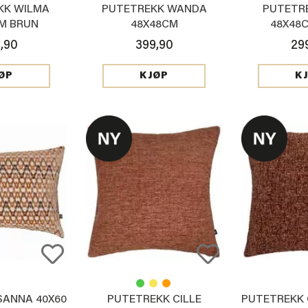
KK WILMA
PUTETREKK WANDA
PUTETRE
M BRUN
48X48CM
48X48
,90
399,90
29
ØP
KJØP
K
SANNA 40X60
PUTETREKK CILLE
PUTETREKK 