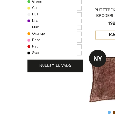
Grønn
Gul
PUTETREK
Hvit
BRODERI 
Lilla
499
Multi
Oransje
KJ
Rosa
Rød
Svart
NULLSTILL VALG