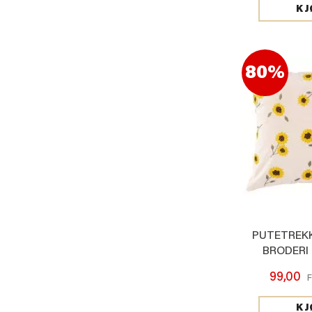
KJ
80%
PUTETREKK
BRODERI
99,00
F
KJ