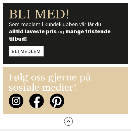
BLI MED!
Som medlem i kundeklubben vår får du
alltid laveste pris
og
mange fristende
tilbud!
BLI MEDLEM
Følg oss gjerne på
sosiale medier!