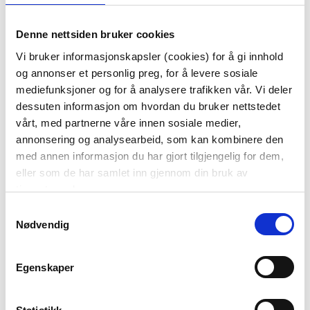
70%
Denne nettsiden bruker cookies
Vi bruker informasjonskapsler (cookies) for å gi innhold
og annonser et personlig preg, for å levere sosiale
mediefunksjoner og for å analysere trafikken vår. Vi deler
dessuten informasjon om hvordan du bruker nettstedet
vårt, med partnerne våre innen sosiale medier,
annonsering og analysearbeid, som kan kombinere den
med annen informasjon du har gjort tilgjengelig for dem,
PUFF LYKKE 60X60
eller som de har samlet inn gjennom din bruk av
899,70
tjenestene deres.
2.999,00
Før
Samtykkevalg
Nødvendig
KJØP
Egenskaper
Puffer du kan leve lenge med