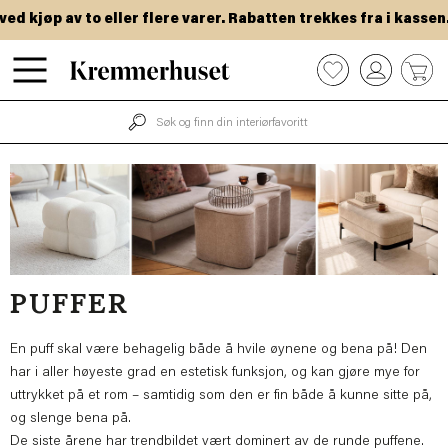
Hopp
 kjøp av to eller flere varer. Rabatten trekkes fra i kassen.
til
hovedinnhold
0
PUFFER
En puff skal være behagelig både å hvile øynene og bena på! Den
har i aller høyeste grad en estetisk funksjon, og kan gjøre mye for
uttrykket på et rom – samtidig som den er fin både å kunne sitte på,
og slenge bena på.
De siste årene har trendbildet vært dominert av de runde puffene.