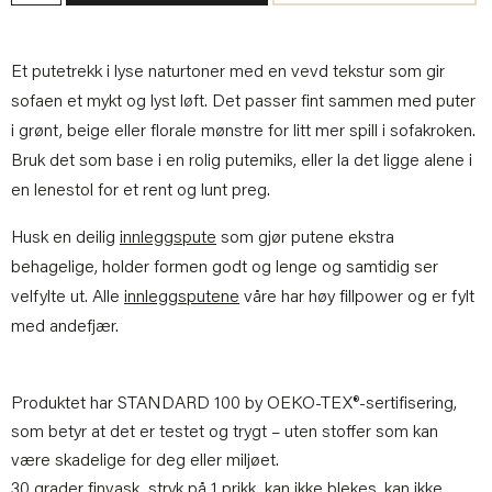
Et putetrekk i lyse naturtoner med en vevd tekstur som gir
sofaen et mykt og lyst løft. Det passer fint sammen med puter
i grønt, beige eller florale mønstre for litt mer spill i sofakroken.
Bruk det som base i en rolig putemiks, eller la det ligge alene i
en lenestol for et rent og lunt preg.
Husk en deilig
innleggspute
som gjør putene ekstra
behagelige, holder formen godt og lenge og samtidig ser
velfylte ut. Alle
innleggsputene
våre har høy fillpower og er fylt
med andefjær.
Produktet har STANDARD 100 by OEKO-TEX®-sertifisering,
som betyr at det er testet og trygt – uten stoffer som kan
være skadelige for deg eller miljøet.
30 grader finvask, stryk på 1 prikk, kan ikke blekes, kan ikke