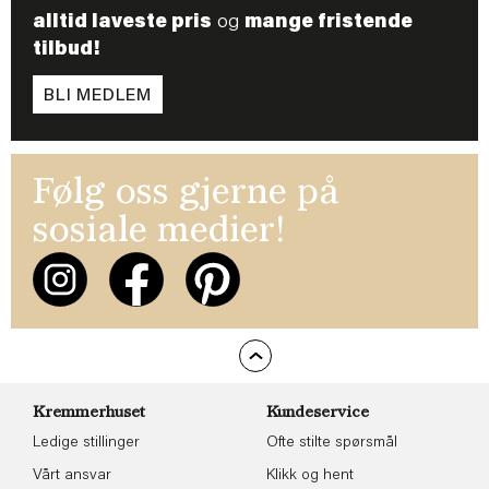
alltid laveste pris
og
mange fristende
tilbud!
BLI MEDLEM
Følg oss gjerne på
sosiale medier!
Kremmerhuset
Kundeservice
Ledige stillinger
Ofte stilte spørsmål
Vårt ansvar
Klikk og hent