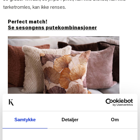
tørketromles, kan ikke renses.
Perfect match!
Se sesongens putekombinasjoner
Samtykke
Detaljer
Om
Artikkelnummer:
7071100803764
Materiale:
95% Polyester, 5% Bomull
Bredde:
48 cm