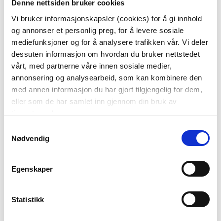
Denne nettsiden bruker cookies
Dybde:
48 cm
Vi bruker informasjonskapsler (cookies) for å gi innhold
og annonser et personlig preg, for å levere sosiale
Last ned bilde
mediefunksjoner og for å analysere trafikken vår. Vi deler
dessuten informasjon om hvordan du bruker nettstedet
vårt, med partnerne våre innen sosiale medier,
Passer med
annonsering og analysearbeid, som kan kombinere den
med annen informasjon du har gjort tilgjengelig for dem,
eller som de har samlet inn gjennom din bruk av
50%
tjenestene deres.
Samtykkevalg
Nødvendig
Egenskaper
FIGUR SKYE 12 CM
LYSESTAKE TULI 9,5
OKER
CM
Statistikk
174,50
99,50