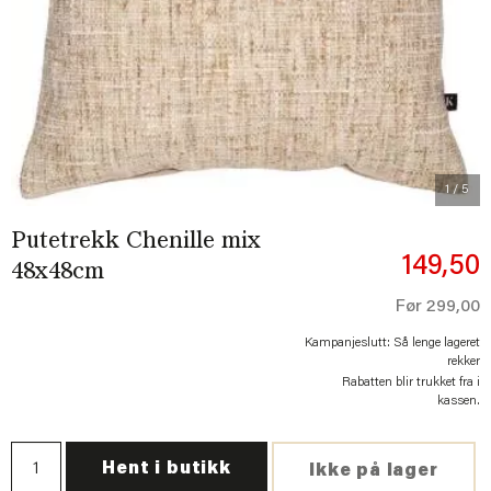
Previous
Next
1
/ 5
Putetrekk Chenille mix
149,50
48x48cm
Før
299,00
Kampanjeslutt: Så lenge lageret
rekker
Rabatten blir trukket fra i
kassen.
Hent i butikk
Ikke på lager