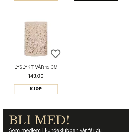
LYSLYKT VÅR 15 CM
149,00
KJØP
BLI MED!
Som medlem i kundeklubben vår får du