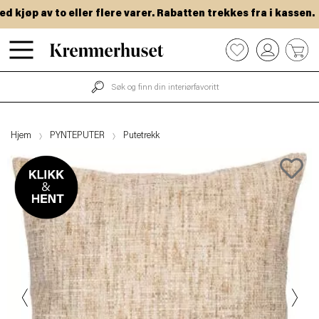
jøp av to eller flere varer. Rabatten trekkes fra i kassen.
Hopp
0
til
hovedinnhold
Hjem
PYNTEPUTER
Putetrekk