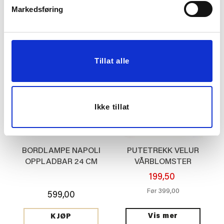
349,00
199,00
Før
Før
Markedsføring
Vis mer
KJØP
Tillat alle
Ikke tillat
BORDLAMPE NAPOLI
PUTETREKK VELUR
OPPLADBAR 24 CM
VÅRBLOMSTER
BLÅ
48X48CM
199,50
399,00
Før
599,00
Vis mer
KJØP