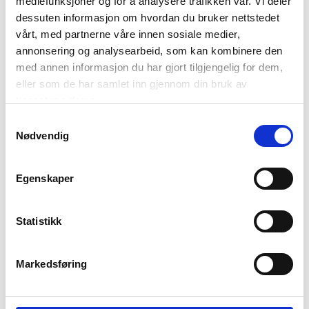
mediefunksjoner og for å analysere trafikken vår. Vi deler
Vis mer
Vis mer
dessuten informasjon om hvordan du bruker nettstedet
vårt, med partnerne våre innen sosiale medier,
annonsering og analysearbeid, som kan kombinere den
med annen informasjon du har gjort tilgjengelig for dem,
Vis valg
eller som de har samlet inn gjennom din bruk av
tjenestene deres.
Samtykkevalg
Nødvendig
BLI MED!
Egenskaper
Som medlem i kundeklubben vår får du
alltid laveste pris
og
mange fristende
Statistikk
tilbud!
BLI MEDLEM
Markedsføring