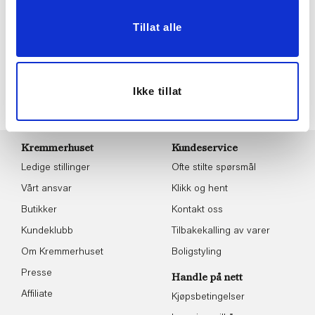
Følg oss gjerne på
Tillat alle
sosiale medier!
Ikke tillat
Kremmerhuset
Kundeservice
Ledige stillinger
Ofte stilte spørsmål
Vårt ansvar
Klikk og hent
Butikker
Kontakt oss
Kundeklubb
Tilbakekalling av varer
Om Kremmerhuset
Boligstyling
Presse
Handle på nett
Affiliate
Kjøpsbetingelser