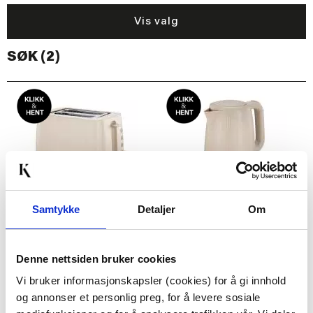
Vis valg
SØK (2)
Samtykke
Detaljer
Om
BRØDRISTER SABOR
VANNKOKER 1,7 L SABOR
SELECT
SELECT
Denne nettsiden bruker cookies
399,00
399,00
Vi bruker informasjonskapsler (cookies) for å gi innhold
999,00
999,00
Før
Før
og annonser et personlig preg, for å levere sosiale