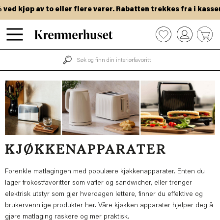
Hopp
ed kjøp av to eller flere varer. Rabatten trekkes fra i kassen
til
hovedinnhold
0
KJØKKENAPPARATER
Forenkle matlagingen med populære kjøkkenapparater. Enten du
lager frokostfavoritter som vafler og sandwicher, eller trenger
elektrisk utstyr som gjør hverdagen lettere, finner du effektive og
brukervennlige produkter her. Våre kjøkken apparater hjelper deg å
gjøre matlaging raskere og mer praktisk.