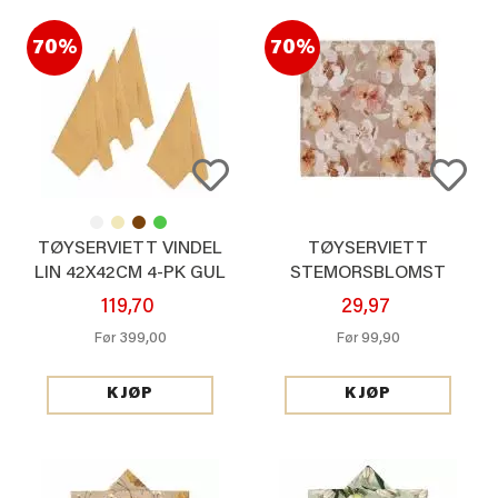
70%
70%
TØYSERVIETT VINDEL
TØYSERVIETT
LIN 42X42CM 4-PK GUL
STEMORSBLOMST
40X40CM
119,70
29,97
399,00
99,90
Før
Før
KJØP
KJØP