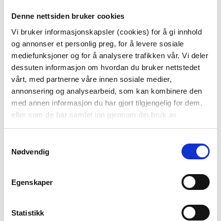
LYS GRØNN
Denne nettsiden bruker cookies
49,90
49,90
Vi bruker informasjonskapsler (cookies) for å gi innhold
og annonser et personlig preg, for å levere sosiale
KJØP
KJØP
mediefunksjoner og for å analysere trafikken vår. Vi deler
dessuten informasjon om hvordan du bruker nettstedet
vårt, med partnerne våre innen sosiale medier,
annonsering og analysearbeid, som kan kombinere den
med annen informasjon du har gjort tilgjengelig for dem,
eller som de har samlet inn gjennom din bruk av
tjenestene deres.
Samtykkevalg
Nødvendig
SERVIETT TINY
SERVIETT AIRLAID
Egenskaper
FLOWERS GUL
40X40CM GULL
49,90
79,90
Statistikk
KJØP
KJØP