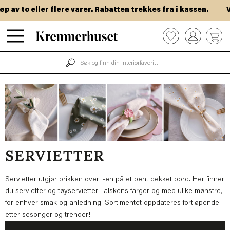
Hopp
to eller flere varer. Rabatten trekkes fra i kassen.
VIP-da
til
hovedinnhold
0
SERVIETTER
Servietter utgjør prikken over i-en på et pent dekket bord. Her finner
du servietter og tøyservietter i alskens farger og med ulike mønstre,
for enhver smak og anledning. Sortimentet oppdateres fortløpende
etter sesonger og trender!