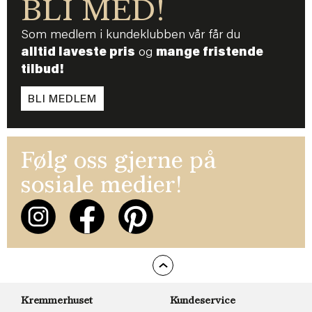
BLI MED!
Som medlem i kundeklubben vår får du
alltid laveste pris
og
mange fristende
tilbud!
BLI MEDLEM
Følg oss gjerne på
sosiale medier!
Kremmerhuset
Kundeservice