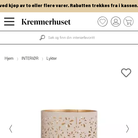
 kjøp av to eller flere varer. Rabatten trekkes fra i kassen.
Hopp
0
til
hovedinnhold
Hjem
INTERIØR
Lykter