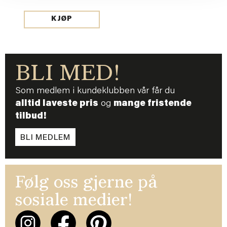
KJØP
BLI MED!
Som medlem i kundeklubben vår får du
alltid laveste pris
og
mange fristende
tilbud!
BLI MEDLEM
Følg oss gjerne på
sosiale medier!