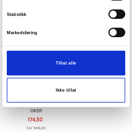
DEKORFIGUR DACHS
VASE TVIST 22 CM
114,50
249,50
Statistikk
229,00
499,00
Før
Før
Markedsføring
Vis mer
Vis mer
50%
Tillat alle
Ikke tillat
FIGUR SKYE 12 CM
OKER
174,50
349,00
Før