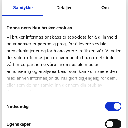
Samtykke
Detaljer
Om
SKÅL ALICE Ø 14 CM
PUTETREKK VELUR
VÅRBLOMSTER
Denne nettsiden bruker cookies
48X48CM
99,50
199,50
Vi bruker informasjonskapsler (cookies) for å gi innhold
og annonser et personlig preg, for å levere sosiale
199,00
399,00
Før
Før
mediefunksjoner og for å analysere trafikken vår. Vi deler
dessuten informasjon om hvordan du bruker nettstedet
Vis mer
KJØP
vårt, med partnerne våre innen sosiale medier,
annonsering og analysearbeid, som kan kombinere den
med annen informasjon du har gjort tilgjengelig for dem,
eller som de har samlet inn gjennom din bruk av
tjenestene deres.
Samtykkevalg
Nødvendig
Egenskaper