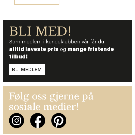
BLI MED!
Som medlem i kundeklubben vår får du
alltid laveste pris
og
mange fristende
tilbud!
BLI MEDLEM
Følg oss gjerne på
sosiale medier!