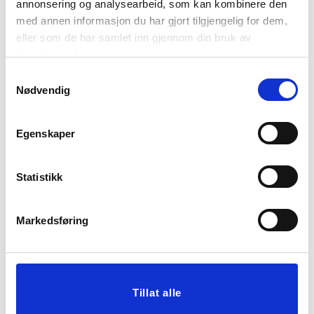
annonsering og analysearbeid, som kan kombinere den
med annen informasjon du har gjort tilgjengelig for dem,
eller som de har samlet inn gjennom din bruk av
FIGUR HJORT HUDSON
POTTE BRIANA 14 CM
tjenestene deres.
26 CM
74,50
Samtykkevalg
Nødvendig
149,00
Før
299,90
KJØP
KJØP
Egenskaper
Statistikk
50%
50%
Markedsføring
Tillat alle
PLEDD HERRINGBONE
DEKOR EKORN HEIDI 18
130X170
CM