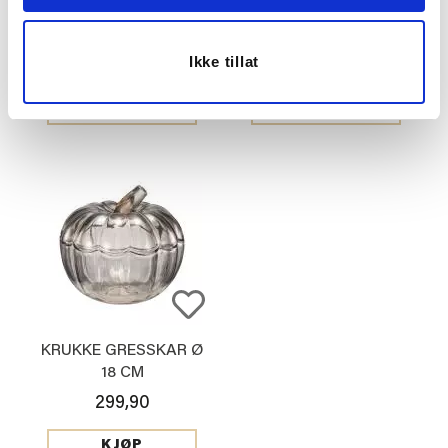
399,50
149,50
799,00
299,00
Før
Før
Ikke tillat
KJØP
KJØP
KRUKKE GRESSKAR Ø
18 CM
299,90
KJØP