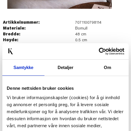
Artikkelnummer:
7071100798114
Materiale:
Bomull
Bredde:
48 cm
Høyde:
0.5 cm
Dybde:
48 cm
Last ned bilde
Samtykke
Detaljer
Om
Passer med
Denne nettsiden bruker cookies
Vi bruker informasjonskapsler (cookies) for å gi innhold
og annonser et personlig preg, for å levere sosiale
50%
mediefunksjoner og for å analysere trafikken vår. Vi deler
dessuten informasjon om hvordan du bruker nettstedet
vårt, med partnerne våre innen sosiale medier,