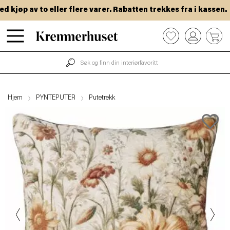
jøp av to eller flere varer. Rabatten trekkes fra i kassen.
Hopp
0
til
hovedinnhold
Hjem
PYNTEPUTER
Putetrekk