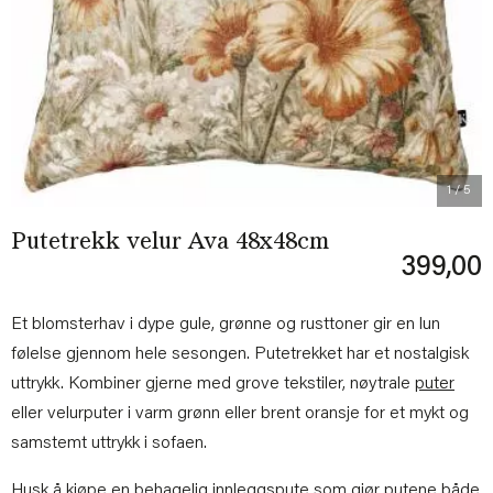
Previous
Next
1
/ 5
Putetrekk velur Ava 48x48cm
399,00
Et blomsterhav i dype gule, grønne og rusttoner gir en lun
følelse gjennom hele sesongen. Putetrekket har et nostalgisk
uttrykk. Kombiner gjerne med grove tekstiler, nøytrale
puter
eller velurputer i varm grønn eller brent oransje for et mykt og
samstemt uttrykk i sofaen.
Husk å kjøpe en behagelig
innleggspute
som gjør putene både