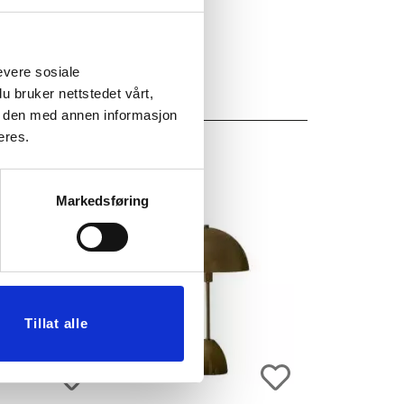
evere sosiale
u bruker nettstedet vårt,
e den med annen informasjon
eres.
Markedsføring
Tillat alle