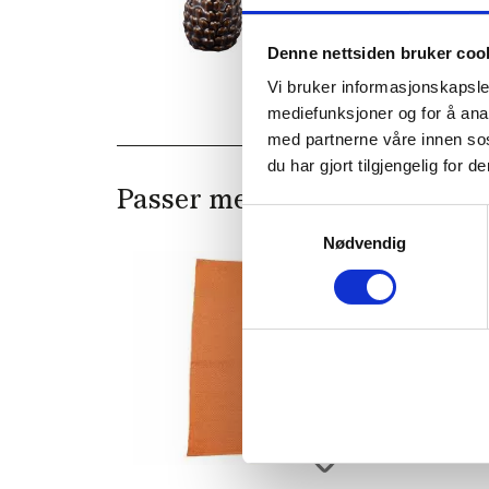
Denne nettsiden bruker coo
Vi bruker informasjonskapsler
mediefunksjoner og for å ana
med partnerne våre innen so
du har gjort tilgjengelig for
Passer med
Samtykkevalg
Nødvendig