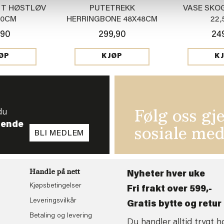
TT HØSTLØV
PUTETREKK
VASE SKO
40CM
HERRINGBONE 48X48CM
22,
BRUN
,90
299,90
24
ØP
KJØP
K
du
Følg oss gj
tende
sosiale med
BLI MEDLEM
Handle på nett
Nyheter hver uke
Kjøpsbetingelser
Fri frakt over 599,-
Leveringsvilkår
Gratis bytte og retur 
Betaling og levering
Du handler alltid trygt