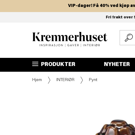
VIP-dager! Få 40% ved kjøp av to 
Hopp
Fri frakt over 
til
hovedinnhold
PRODUKTER
NYHETER
Hjem
INTERIØR
Pynt