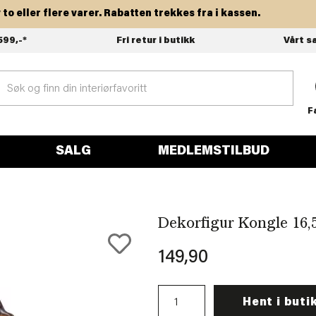
eller flere varer. Rabatten trekkes fra i kassen.
599,-*
Fri retur i butikk
Vårt s
F
SALG
MEDLEMSTILBUD
Dekorfigur Kongle 16,
149,90
Hent i buti