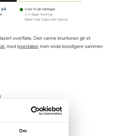
 på
Over 10 på nettlager
er
3-5 dager levering
Betal med Vipps eller Klarna
asert overflate. Den varme bruntonen gir et
fat
, med
lysestaker
, men enda koseligere sammen
1
Om