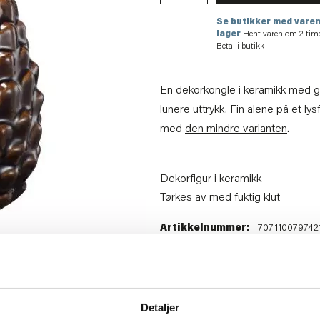
Se butikker med varen
lager
Hent varen om 2 tim
Betal i butikk
En dekorkongle i keramikk med gl
lunere uttrykk. Fin alene på et
lys
med
den mindre varianten
.
Dekorfigur i keramikk
Tørkes av med fuktig klut
Artikkelnummer:
707110079742
Materiale:
Keramikk
Bredde:
12 cm
Høyde:
16.5 cm
Dybde:
12 cm
Detaljer
Tips venner om dette