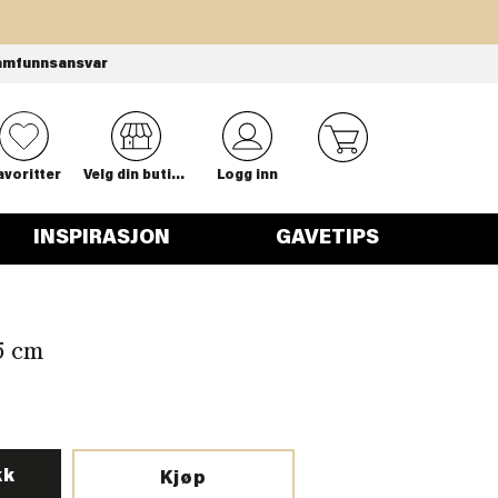
amfunnsansvar
0
avoritter
Velg din butikk
Logg inn
INSPIRASJON
GAVETIPS
5 cm
kk
Kjøp