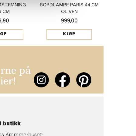
GSTEMNING
BORDLAMPE PARIS 44 CM
5 CM
OLIVEN
9,90
999,00
JØP
KJØP
erne på
ier!
i butikk
 hos Kremmerhuset!