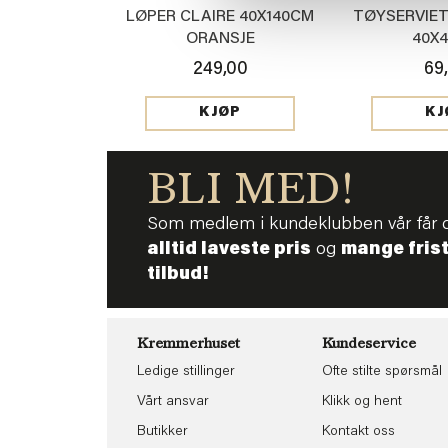
LØPER CLAIRE 40X140CM
TØYSERVIE
ORANSJE
40X
249,00
69
KJØP
KJ
BLI MED!
Som medlem i kundeklubben vår får 
alltid laveste pris
og
mange fris
tilbud!
Kremmerhuset
Kundeservice
Ledige stillinger
Ofte stilte spørsmål
Vårt ansvar
Klikk og hent
Butikker
Kontakt oss