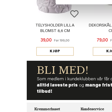
TELYSHOLDER LILLA
DEKORSKÅL I
BLOMST 8,6 CM
C
39,00
79,00
199,00
Før
F
KJØP
KJ
BLI MED!
Som medlem i kundeklubben vår får 
alltid laveste pris
og
mange fris
tilbud!
Kremmerhuset
Kundeservice