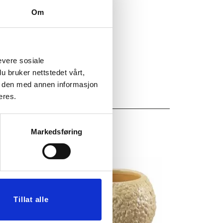
Om
evere sosiale
u bruker nettstedet vårt,
e den med annen informasjon
eres.
Markedsføring
Tillat alle