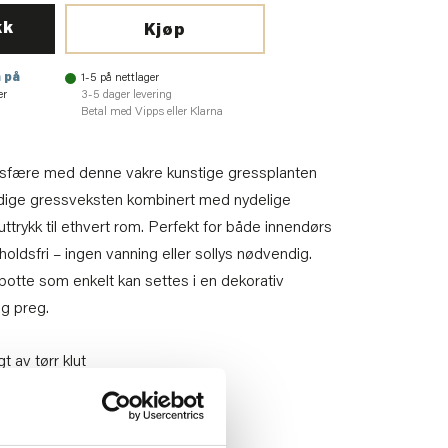
kk
Kjøp
 på
1-5 på nettlager
er
3-5 dager levering
Betal med Vipps eller Klarna
osfære med denne vakre kunstige gressplanten
rodige gressveksten kombinert med nydelige
uttrykk til ethvert rom. Perfekt for både innendørs
holdsfri – ingen vanning eller sollys nødvendig.
t potte som enkelt kan settes i en dekorativ
ig preg.
t av tørr klut
4