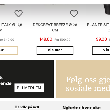
TALY Ø 17,5
DEKORFAT BREEZE Ø 26
PLANTE SIT
M
CM
149,00
99,00
349,00
599,00
ør
Før
Vis mer
Vis
ØP
du
Følg oss gj
tende
sosiale med
BLI MEDLEM
Handle på nett
Nyheter hver uke