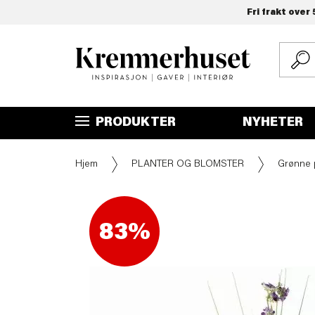
Fri frakt over 
Hopp
til
hovedinnhold
PRODUKTER
NYHETER
Hjem
PLANTER OG BLOMSTER
Grønne 
83%