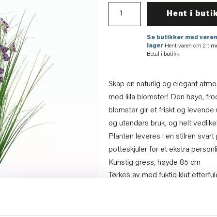
Hent i buti
Se butikker med varen
lager
Hent varen om 2 tim
Betal i butikk
Skap en naturlig og elegant atm
med lilla blomster! Den høye, f
blomster gir et friskt og levende 
og utendørs bruk, og helt vedlike
Planten leveres i en stilren svar
potteskjuler for et ekstra personl
Kunstig gress, høyde 85 cm
Tørkes av med fuktig klut etterfulg
Artikkelnummer:
707110079514
Materiale:
PVC, tekstil, metall
Bredde:
60 cm