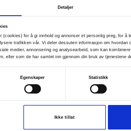
Høyde:
85 cm
Detaljer
Dybde:
60 cm
Tips venner om dette
kies
 (cookies) for å gi innhold og annonser et personlig preg, for å l
lysere trafikken vår. Vi deler dessuten informasjon om hvordan d
siale medier, annonsering og analysearbeid, som kan kombiner
 dem, eller som de har samlet inn gjennom din bruk av tjenestene d
Last ned bilde
Egenskaper
Statistikk
Ikke tillat