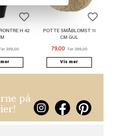
RONTRE H 42
POTTE SMÅBLOMST 11
CM
CM GUL
79,00
399,00
399,00
Før
Før
 mer
Vis mer
erne på
ier!