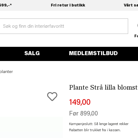
599,-*
Fri retur i butikk
Vårt s
F
SALG
MEDLEMSTILBUD
planter
Plante Strå lilla bloms
149,00
Før
899,00
Kampanjeslutt: Så lenge lageret rekker
Rabatten blir trukket fra i kassen.