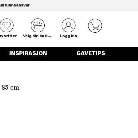
amfunnsansvar
0
avoritter
Velg din butikk
Logg inn
INSPIRASJON
GAVETIPS
t 85 cm