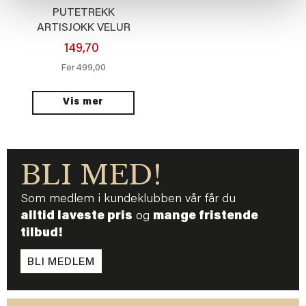
PUTETREKK
ARTISJOKK VELUR
48X48CM
149,70
499,00
Før
Vis mer
BLI MED!
Som medlem i kundeklubben vår får du
alltid laveste pris
og
mange fristende
tilbud!
BLI MEDLEM