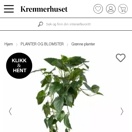
0
Hopp
til
hovedinnhold
Hjem
PLANTER OG BLOMSTER
Grønne planter
Previous
Next