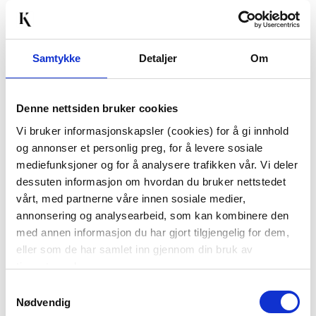
Samtykke
Detaljer
Om
Denne nettsiden bruker cookies
TULIPAN PAPEGØYE
FUGL GOLDEN
Vi bruker informasjonskapsler (cookies) for å gi innhold
BUKETT 39CM 5-PK
og annonser et personlig preg, for å levere sosiale
99,50
124,50
mediefunksjoner og for å analysere trafikken vår. Vi deler
199,00
249,00
Før
Før
dessuten informasjon om hvordan du bruker nettstedet
vårt, med partnerne våre innen sosiale medier,
Vis mer
Vis mer
annonsering og analysearbeid, som kan kombinere den
med annen informasjon du har gjort tilgjengelig for dem,
eller som de har samlet inn gjennom din bruk av
tjenestene deres.
50%
Samtykkevalg
Nødvendig