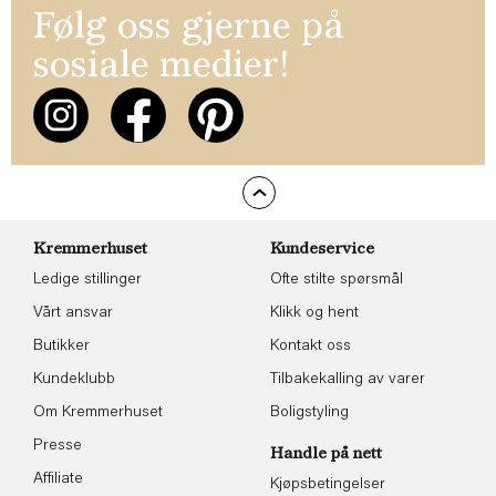
Følg oss gjerne på
sosiale medier!
Kremmerhuset
Kundeservice
Ledige stillinger
Ofte stilte spørsmål
Vårt ansvar
Klikk og hent
Butikker
Kontakt oss
Kundeklubb
Tilbakekalling av varer
Om Kremmerhuset
Boligstyling
Presse
Handle på nett
Affiliate
Kjøpsbetingelser