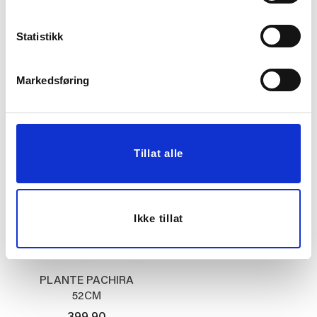
PLANTE KLØVER 22CM
PLANTE LAVENDEL H
23 CM
Statistikk
29,00
49,00
199,00
249,00
Før
Før
Markedsføring
KJØP
KJØP
Tillat alle
Ikke tillat
PLANTE PACHIRA
52CM