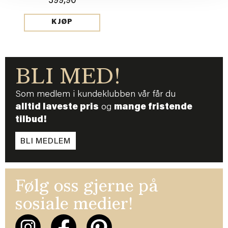
399,90
KJØP
BLI MED!
Som medlem i kundeklubben vår får du
alltid laveste pris
og
mange fristende
tilbud!
BLI MEDLEM
Følg oss gjerne på
sosiale medier!