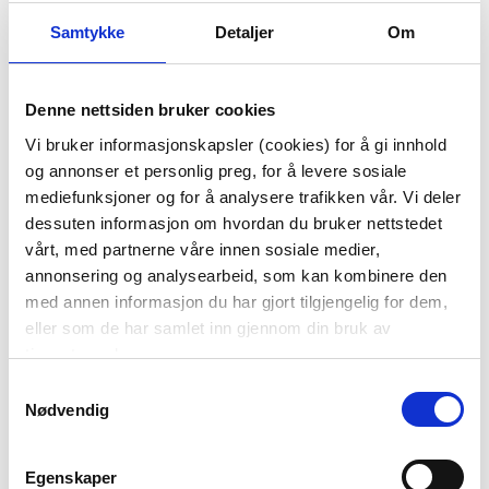
Samtykke
Detaljer
Om
Denne nettsiden bruker cookies
VEGGHYLLE INE
PLANTE LIVISTONA
Vi bruker informasjonskapsler (cookies) for å gi innhold
42CM
og annonser et personlig preg, for å levere sosiale
mediefunksjoner og for å analysere trafikken vår. Vi deler
399,00
499,00
dessuten informasjon om hvordan du bruker nettstedet
KJØP
KJØP
vårt, med partnerne våre innen sosiale medier,
annonsering og analysearbeid, som kan kombinere den
med annen informasjon du har gjort tilgjengelig for dem,
eller som de har samlet inn gjennom din bruk av
85%
80%
tjenestene deres.
Samtykkevalg
Nødvendig
Egenskaper