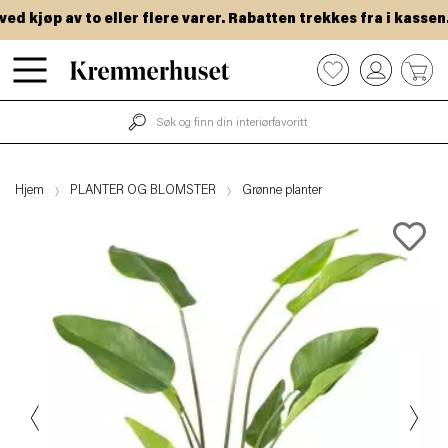
 kjøp av to eller flere varer. Rabatten trekkes fra i kassen.
Hopp
0
til
hovedinnhold
Hjem
PLANTER OG BLOMSTER
Grønne planter