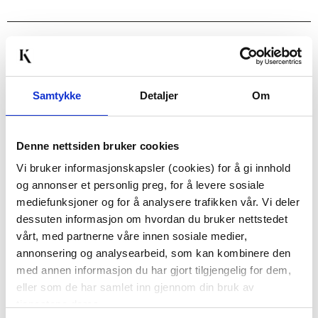
Passer med
Samtykke
Detaljer
Om
Denne nettsiden bruker cookies
Vi bruker informasjonskapsler (cookies) for å gi innhold
og annonser et personlig preg, for å levere sosiale
mediefunksjoner og for å analysere trafikken vår. Vi deler
MONSTERA I POTTE
LØPER VALERIE
dessuten informasjon om hvordan du bruker nettstedet
42CM
40X140CM
vårt, med partnerne våre innen sosiale medier,
79,00
annonsering og analysearbeid, som kan kombinere den
199,00
Før
299,00
med annen informasjon du har gjort tilgjengelig for dem,
eller som de har samlet inn gjennom din bruk av
Vis mer
KJØP
tjenestene deres.