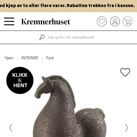
kjøp av to eller flere varer. Rabatten trekkes fra i kassen.
Hopp
0
til
hovedinnhold
Hjem
INTERIØR
Pynt