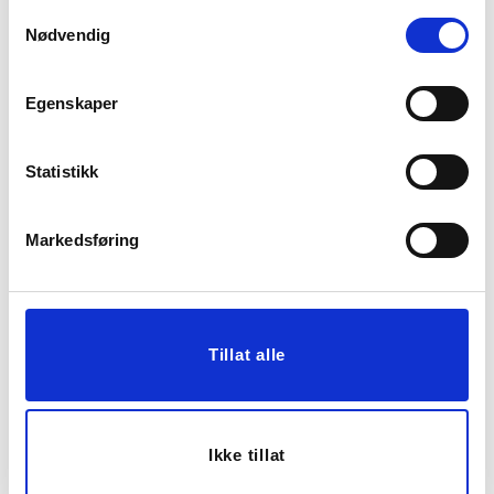
Samtykkevalg
Nødvendig
Egenskaper
Statistikk
Markedsføring
POTTE SURI 19,5 CM
POTTE AVETIA 11,5 CM
BRUN
149,50
299,00
Før
129,00
Tillat alle
Vis mer
KJØP
50%
Ikke tillat