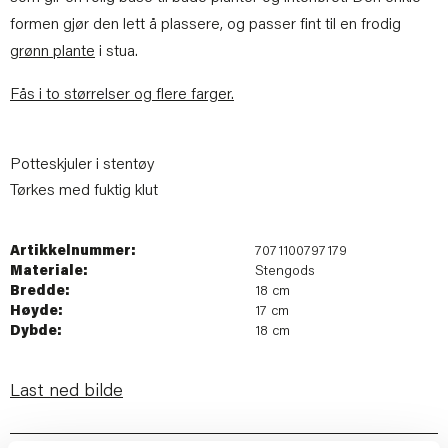
formen gjør den lett å plassere, og passer fint til en frodig
grønn plante
i stua.
Fås i to størrelser og flere farger.
Potteskjuler i stentøy
Tørkes med fuktig klut
Artikkelnummer:
7071100797179
Materiale:
Stengods
Bredde:
18 cm
Høyde:
17 cm
Dybde:
18 cm
Last ned bilde