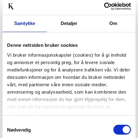
Passer med
Samtykke
Detaljer
Om
50%
Denne nettsiden bruker cookies
Vi bruker informasjonskapsler (cookies) for å gi innhold
og annonser et personlig preg, for å levere sosiale
mediefunksjoner og for å analysere trafikken vår. Vi deler
LØPER VALERIE
SKÅL I MARMOR Ø 26
dessuten informasjon om hvordan du bruker nettstedet
40X140CM
CM
vårt, med partnerne våre innen sosiale medier,
79,00
399,50
annonsering og analysearbeid, som kan kombinere den
med annen informasjon du har gjort tilgjengelig for dem,
199,00
799,00
Før
Før
eller som de har samlet inn gjennom din bruk av
tjenestene deres.
Vis mer
KJØP
Samtykkevalg
Nødvendig