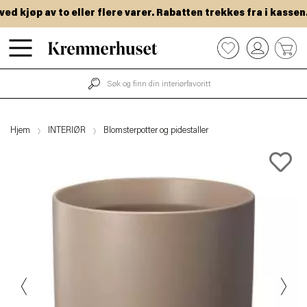
 kjøp av to eller flere varer. Rabatten trekkes fra i kassen.
Hopp
0
til
hovedinnhold
Hjem
INTERIØR
Blomsterpotter og pidestaller