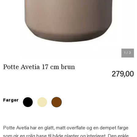
Previous
Next
1
/ 3
Potte Avetia 17 cm brun
279,00
Farger
Potte Avetia har en glatt, matt overflate og en dempet farge
som gir en rolig base til både planter og interiøret. Den enkle