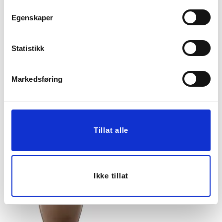
Egenskaper
Statistikk
Markedsføring
PUTETREKK BIANCA
PUFF CLOUD,
40X60CM ROSA
OFFWHITE
299,00
2.599,00
Tillat alle
KJØP
KJØP
Ikke tillat