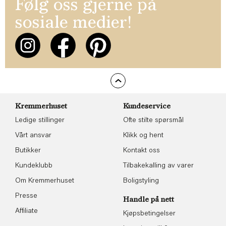
Følg oss gjerne på
sosiale medier!
Kremmerhuset
Kundeservice
Ledige stillinger
Ofte stilte spørsmål
Vårt ansvar
Klikk og hent
Butikker
Kontakt oss
Kundeklubb
Tilbakekalling av varer
Om Kremmerhuset
Boligstyling
Presse
Handle på nett
Affiliate
Kjøpsbetingelser