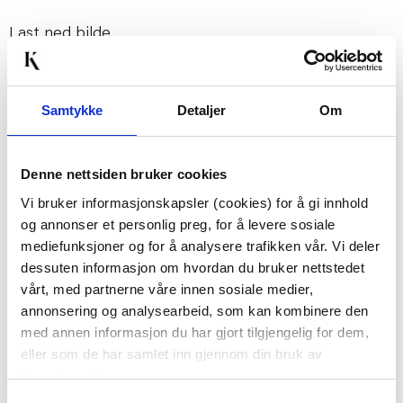
Last ned bilde
Passer med
Samtykke
Detaljer
Om
Denne nettsiden bruker cookies
Vi bruker informasjonskapsler (cookies) for å gi innhold
og annonser et personlig preg, for å levere sosiale
mediefunksjoner og for å analysere trafikken vår. Vi deler
dessuten informasjon om hvordan du bruker nettstedet
vårt, med partnerne våre innen sosiale medier,
MONSTERA I POTTE
TELYSHOLDER RUBI 4,3
annonsering og analysearbeid, som kan kombinere den
42CM
CM KLAR
med annen informasjon du har gjort tilgjengelig for dem,
299,00
49,90
eller som de har samlet inn gjennom din bruk av
tjenestene deres.
KJØP
KJØP
Samtykkevalg