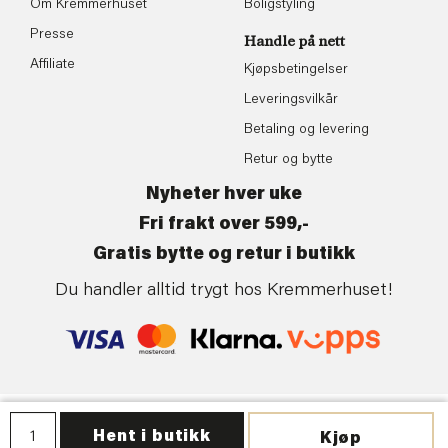
Om Kremmerhuset
Boligstyling
Presse
Handle på nett
Affiliate
Kjøpsbetingelser
Leveringsvilkår
Betaling og levering
Retur og bytte
Nyheter hver uke
Fri frakt over 599,-
Gratis bytte og retur i butikk
Du handler alltid trygt hos Kremmerhuset!
Personvern
| ©Kremmerhuset | Levert av:
Frontkom
Hent i butikk
Kjøp