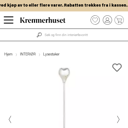
kjøp av to eller flere varer. Rabatten trekkes fra i kassen.
Hopp
0
til
hovedinnhold
Hjem
INTERIØR
Lysestaker