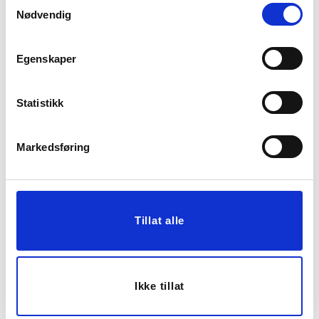
Nødvendig
Egenskaper
Statistikk
Markedsføring
POTTE SURI 19,5 CM
PUTETREKK BIANCA
40X60CM ROSA
149,50
299,00
Før
299,00
Tillat alle
Vis mer
KJØP
Ikke tillat