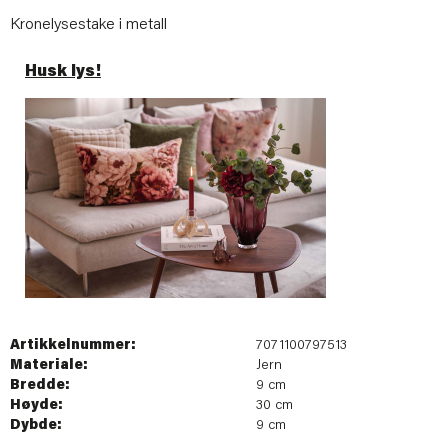
Kronelysestake i metall
Husk lys!
Artikkelnummer:
7071100797513
Materiale:
Jern
Bredde:
9 cm
Høyde:
30 cm
Dybde:
9 cm