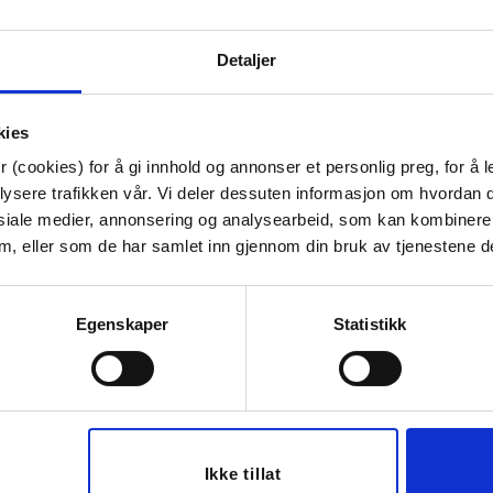
Materiale:
Glass
Bredde:
8.2 cm
Høyde:
6 cm
Detaljer
Dybde:
8.2 cm
Diameter:
8.2 cm
kies
Tips venner om dette
 (cookies) for å gi innhold og annonser et personlig preg, for å l
lysere trafikken vår. Vi deler dessuten informasjon om hvordan d
siale medier, annonsering og analysearbeid, som kan kombiner
 dem, eller som de har samlet inn gjennom din bruk av tjenestene d
Last ned bilde
Egenskaper
Statistikk
50%
Ikke tillat