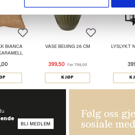
K BIANCA
VASE BEIJING 26 CM
LYSLYKT 
KARAMELL
,00
399,50
39
799,00
Før
ØP
KJØP
K
du
Følg oss gj
tende
sosiale med
BLI MEDLEM