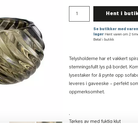
Hent i buti
Se butikker med varen
lager
Hent varen om 2 tim
Betal i butikk
Telysholderne har et vakkert spir
stemningsfullt lys på bordet. K
lysestaker for å pynte opp sofa
leveres i gaveeske – perfekt som 
oppmerksomhet.
.
Tørkes av med fuktig klut
Artikkelnummer:
70711008009