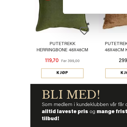
PUTETREKK
PUTETREK
HERRINGBONE 48X48CM
48X48CM 
GRØNN
119,70
299
399,00
Før
KJØP
KJ
BLI MED!
Som medlem i kundeklubben vår får 
alltid laveste pris
og
mange fris
tilbud!