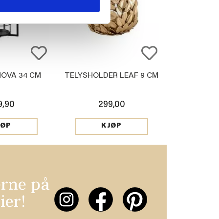
NOVA 34 CM
TELYSHOLDER LEAF 9 CM
9,90
299,00
JØP
KJØP
erne på
ier!