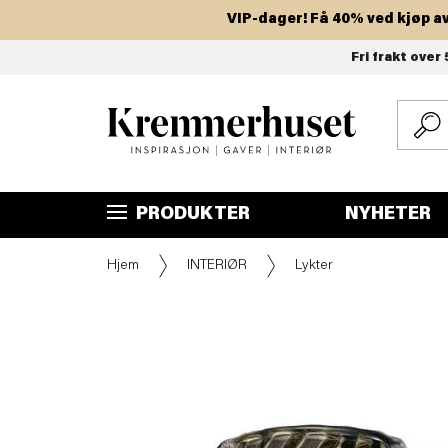
VIP-dager! Få 40% ved kjøp av to e
Hopp
Fri frakt over 
til
hovedinnhold
PRODUKTER
NYHETER
Hjem
INTERIØR
Lykter