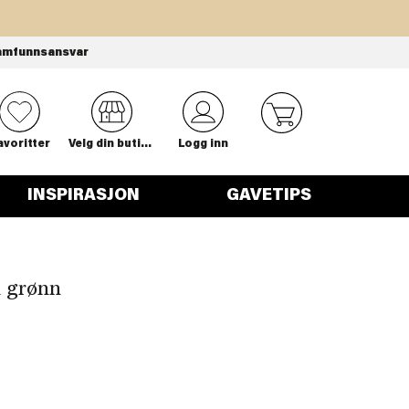
amfunnsansvar
0
avoritter
Velg din butikk
Logg inn
INSPIRASJON
GAVETIPS
k grønn