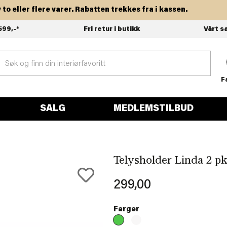
ller flere varer. Rabatten trekkes fra i kassen.
599,-*
Fri retur i butikk
Vårt s
F
SALG
MEDLEMSTILBUD
Telysholder Linda 2 p
299,00
Farger