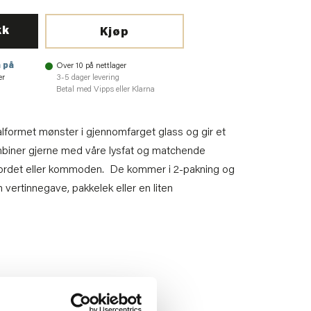
kk
Kjøp
 på
Over 10 på nettlager
er
3-5 dager levering
Betal med Vipps eller Klarna
alformet mønster i gjennomfarget glass og gir et
ombiner gjerne med våre lysfat og matchende
bordet eller kommoden. De kommer i 2-pakning og
vertinnegave, pakkelek eller en liten
85