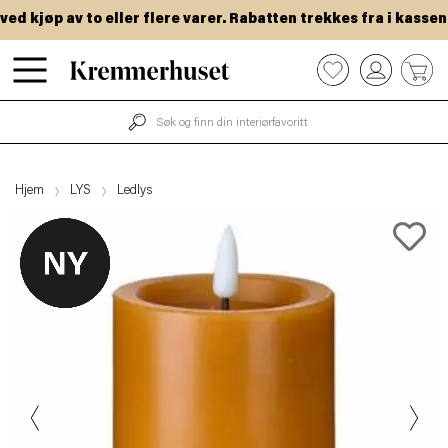
 kjøp av to eller flere varer. Rabatten trekkes fra i kassen.
Hopp
0
til
hovedinnhold
Hjem
LYS
Ledlys