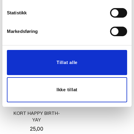
KORT IS
DUFTLYS DIS FRESH
Statistikk
LINEN
25,00
199,00
Markedsføring
KJØP
KJØP
Tillat alle
Ikke tillat
KORT HAPPY BIRTH-
YAY
25,00