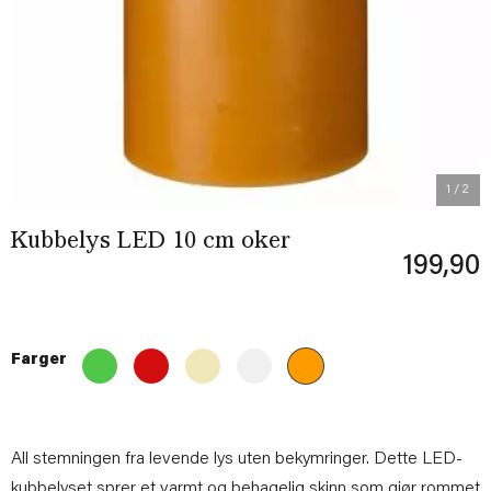
Previous
Next
1
/ 2
Kubbelys LED 10 cm oker
199,90
Farger
All stemningen fra levende lys uten bekymringer. Dette LED-
kubbelyset sprer et varmt og behagelig skinn som gjør rommet