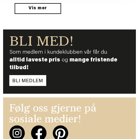
Vis mer
BLI MED!
Som medlem i kundeklubben vår får du
alltid laveste pris
og
mange fristende
tilbud!
BLI MEDLEM
Følg oss gjerne på
sosiale medier!