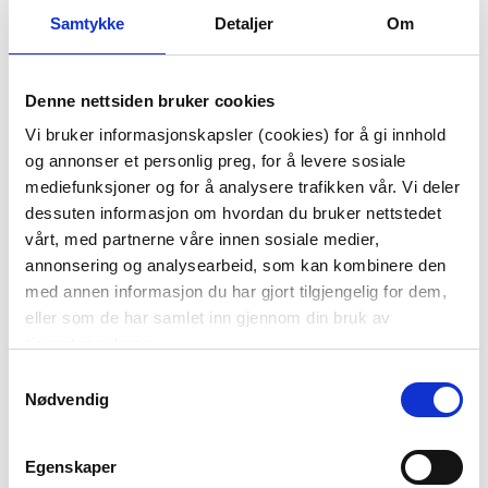
Samtykke
Detaljer
Om
Denne nettsiden bruker cookies
Vi bruker informasjonskapsler (cookies) for å gi innhold
og annonser et personlig preg, for å levere sosiale
DUFTLYS DIS NEROLI
MØBELKNOTTER Ø 20
mediefunksjoner og for å analysere trafikken vår. Vi deler
VETIVER
MM SORT
dessuten informasjon om hvordan du bruker nettstedet
199,00
39,90
vårt, med partnerne våre innen sosiale medier,
annonsering og analysearbeid, som kan kombinere den
KJØP
KJØP
med annen informasjon du har gjort tilgjengelig for dem,
eller som de har samlet inn gjennom din bruk av
tjenestene deres.
Samtykkevalg
Nødvendig
Egenskaper