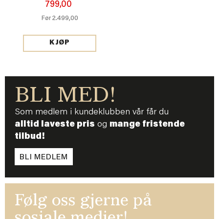
799,00
2.499,00
Før
KJØP
BLI MED!
Som medlem i kundeklubben vår får du
alltid laveste pris
og
mange fristende
tilbud!
BLI MEDLEM
Følg oss gjerne på
sosiale medier!