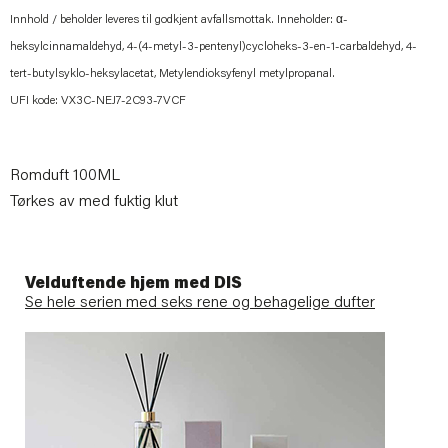
Innhold / beholder leveres til godkjent avfallsmottak. Inneholder: α-
heksylcinnamaldehyd, 4-(4-metyl-3-pentenyl)cycloheks-3-en-1-carbaldehyd, 4-
tert-butylsyklo-heksylacetat, Metylendioksyfenyl metylpropanal.
UFI kode: VX3C-NEJ7-2C93-7VCF
Romduft 100ML
Tørkes av med fuktig klut
Velduftende hjem med DIS
Se hele serien med seks rene og behagelige dufter