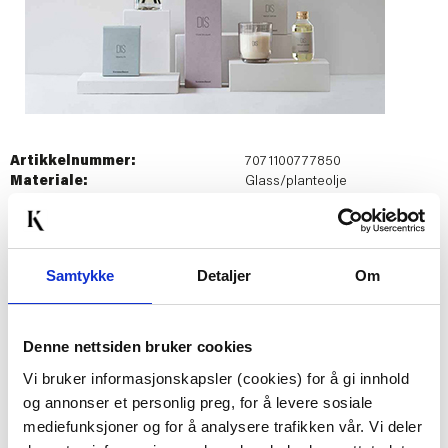
Artikkelnummer:
7071100777850
Materiale:
Glass/planteolje
Bredde:
7.5 cm
Høyde:
23.5 cm
Dybde:
7.5 cm
Diameter:
6 cm
Samtykke
Detaljer
Om
Last ned bilde
Denne nettsiden bruker cookies
Vi bruker informasjonskapsler (cookies) for å gi innhold
Passer med
og annonser et personlig preg, for å levere sosiale
mediefunksjoner og for å analysere trafikken vår. Vi deler