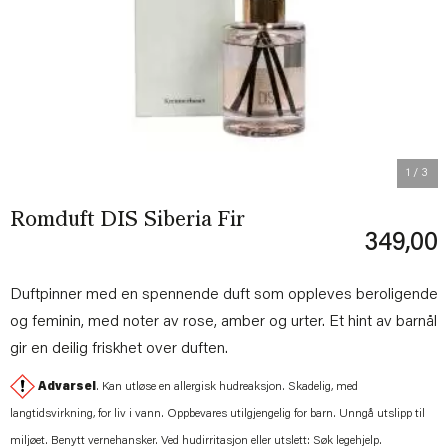
Previous
Next
1
/ 3
Romduft DIS Siberia Fir
349,00
Duftpinner med en spennende duft som oppleves beroligende
og feminin, med noter av rose, amber og urter. Et hint av barnål
gir en deilig friskhet over duften.
Advarsel
. Kan utløse en allergisk hudreaksjon. Skadelig, med
langtidsvirkning, for liv i vann. Oppbevares utilgjengelig for barn. Unngå utslipp til
miljøet. Benytt vernehansker. Ved hudirritasjon eller utslett: Søk legehjelp.