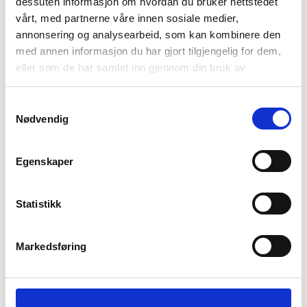
dessuten informasjon om hvordan du bruker nettstedet
vårt, med partnerne våre innen sosiale medier,
annonsering og analysearbeid, som kan kombinere den
med annen informasjon du har gjort tilgjengelig for dem,
eller som de har samlet inn gjennom din bruk av
tjenestene deres.
Samtykkevalg
Nødvendig
KORT SO HAPPY FOR
KORT I APPRECIATE
YOU
YOU
25,00
25,00
Egenskaper
Vis mer
KJØP
Statistikk
Markedsføring