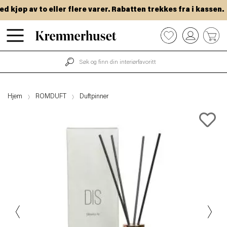
kjøp av to eller flere varer. Rabatten trekkes fra i kassen.
Hopp
0
til
hovedinnhold
Hjem
ROMDUFT
Duftpinner