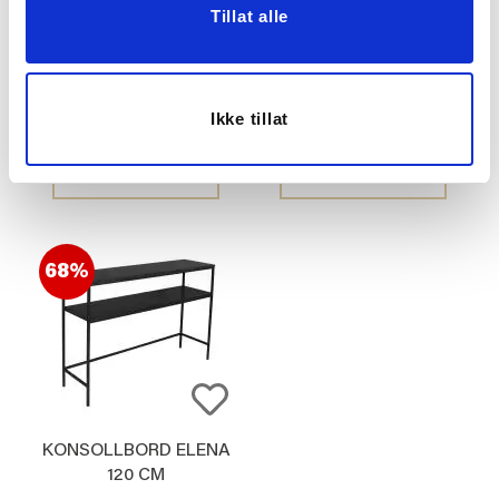
Tillat alle
PUTETREKK TEDDY
DUFTLYS DIS SIBERIA
OFFWHITE
FIR
Ikke tillat
299,00
199,00
KJØP
KJØP
68%
KONSOLLBORD ELENA
120 CM