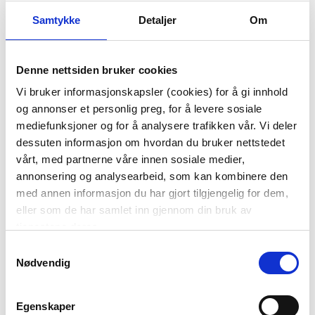
Samtykke
Detaljer
Om
Denne nettsiden bruker cookies
Vi bruker informasjonskapsler (cookies) for å gi innhold
og annonser et personlig preg, for å levere sosiale
mediefunksjoner og for å analysere trafikken vår. Vi deler
FJERNKONTROLL LED
KUBBELYS LED 10CM
dessuten informasjon om hvordan du bruker nettstedet
HVIT
vårt, med partnerne våre innen sosiale medier,
49,90
199,00
annonsering og analysearbeid, som kan kombinere den
med annen informasjon du har gjort tilgjengelig for dem,
KJØP
KJØP
eller som de har samlet inn gjennom din bruk av
tjenestene deres.
Samtykkevalg
Nødvendig
Egenskaper