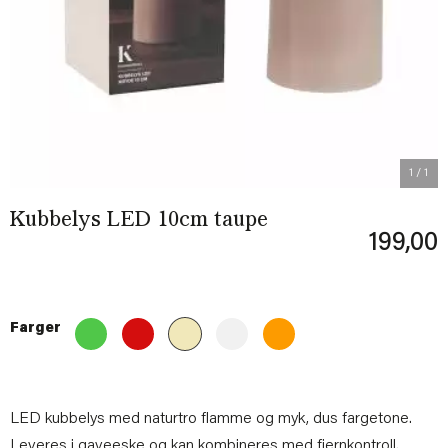
1
/ 1
Kubbelys LED 10cm taupe
199,00
Farger
LED kubbelys med naturtro flamme og myk, dus fargetone.
Leveres i gaveeske og kan kombineres med
fjernkontroll
.