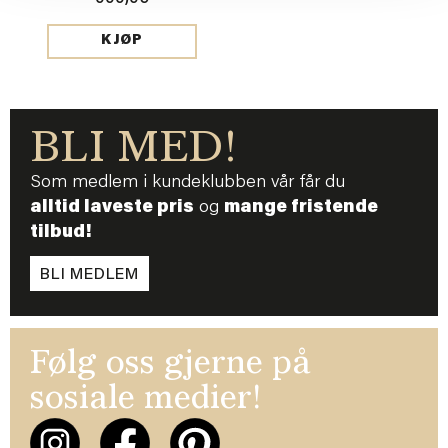
KJØP
BLI MED!
Som medlem i kundeklubben vår får du
alltid laveste pris
og
mange fristende
tilbud!
BLI MEDLEM
Følg oss gjerne på
sosiale medier!