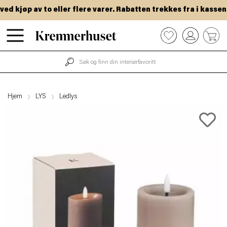
 kjøp av to eller flere varer. Rabatten trekkes fra i kassen.
Hopp
0
til
hovedinnhold
Hjem
LYS
Ledlys