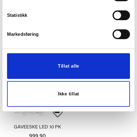
Statistikk
KUBBELYS LED 10CM
KRONELYS LED 2 PK
MØRK GRØNN
26,5 CM BORDEAUX
Markedsføring
199,90
349,90
KJØP
KJØP
Tillat alle
Ikke tillat
GAVEESKE LED 10 PK
999,90