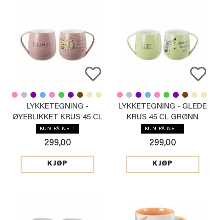
LYKKETEGNING -
LYKKETEGNING - GLEDE
ØYEBLIKKET KRUS 45 CL
KRUS 45 CL GRØNN
ROSA
KUN PÅ NETT
KUN PÅ NETT
299,00
299,00
KJØP
KJØP