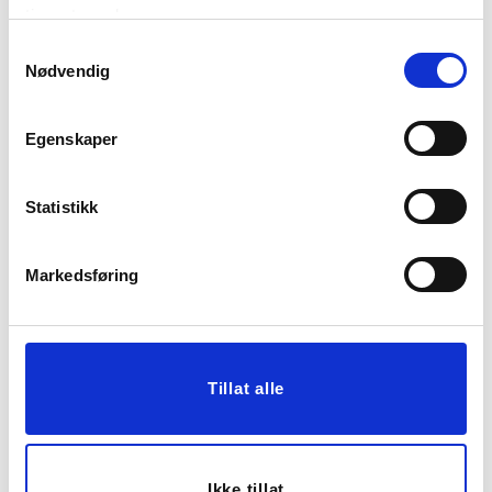
tjenestene deres.
Samtykkevalg
Nødvendig
KOPP THILDA
LYKKETEGNING MAMMA
Egenskaper
79,00
299,00
KJØP
KJØP
Statistikk
Markedsføring
Tillat alle
KOPP IBEN BEIGE
KOPP IBEN GRØNN-BLÅ
Ikke tillat