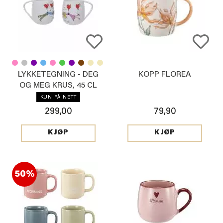
LYKKETEGNING - DEG
KOPP FLOREA
OG MEG KRUS, 45 CL
HVIT
KUN PÅ NETT
299,00
79,90
KJØP
KJØP
50%