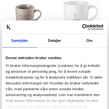
Samtykke
Detaljer
Om
KOPP THE VERY BEST
KOPP DU ER
DAD
FANTASTISK
Denne nettsiden bruker cookies
149,00
79,90
Vi bruker informasjonskapsler (cookies) for å gi innhold
KJØP
KJØP
og annonser et personlig preg, for å levere sosiale
mediefunksjoner og for å analysere trafikken vår. Vi deler
dessuten informasjon om hvordan du bruker nettstedet
vårt, med partnerne våre innen sosiale medier,
annonsering og analysearbeid, som kan kombinere den
med annen informasjon du har gjort tilgjengelig for dem,
eller som de har samlet inn gjennom din bruk av