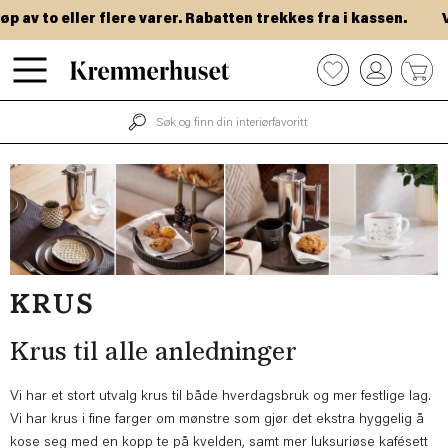
Hopp
to eller flere varer. Rabatten trekkes fra i kassen.
VIP-d
til
hovedinnhold
0
KRUS
Krus til alle anledninger
Vi har et stort utvalg krus til både hverdagsbruk og mer festlige lag.
Vi har krus i fine farger om mønstre som gjør det ekstra hyggelig å
kose seg med en kopp te på kvelden, samt mer luksuriøse kafésett