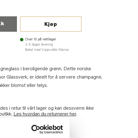
kk
Kjøp
Over 10 på nettlager
3-5 dager levering
Betal med Vipps eller Klarna
gneglass i beroligende grønn. Dette norske
or Glassverk, er ideelt for å servere champagne,
kker blomst eller telys.
es i retur til vårt lager og kan dessverre ikke
butikk.
Les hvordan du returnerer her
.
77