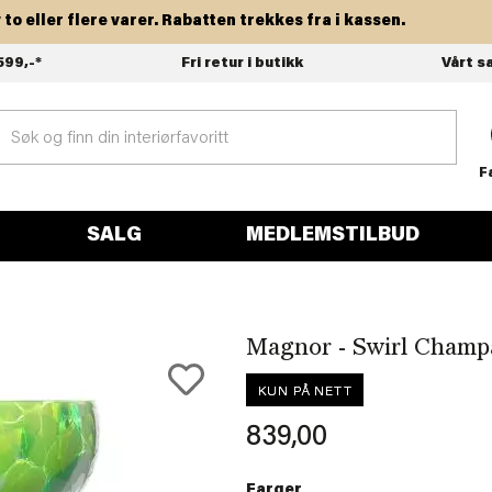
eller flere varer. Rabatten trekkes fra i kassen.
599,-*
Fri retur i butikk
Vårt s
F
SALG
MEDLEMSTILBUD
Magnor - Swirl Champ
KUN PÅ NETT
839,00
Farger