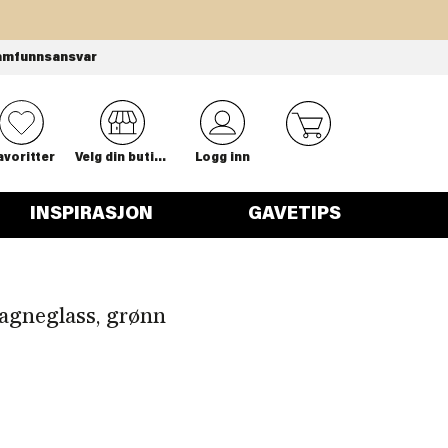
amfunnsansvar
0
avoritter
Velg din butikk
Logg inn
INSPIRASJON
GAVETIPS
agneglass, grønn