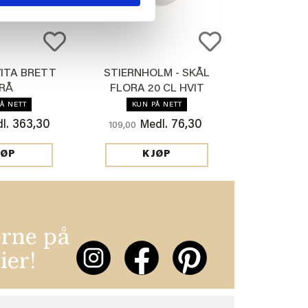
VITA BRETT
STIERNHOLM - SKÅL
RÅ
FLORA 20 CL HVIT
Å NETT
KUN PÅ NETT
363,30
76,30
l.
Medl.
109,00
JØP
KJØP
erne på
ier!