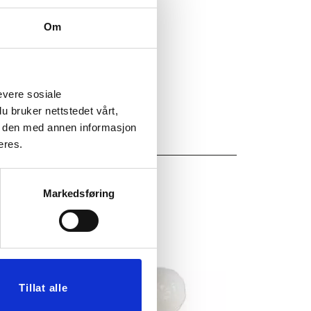
Om
evere sosiale
u bruker nettstedet vårt,
e den med annen informasjon
eres.
Markedsføring
30%
Tillat alle