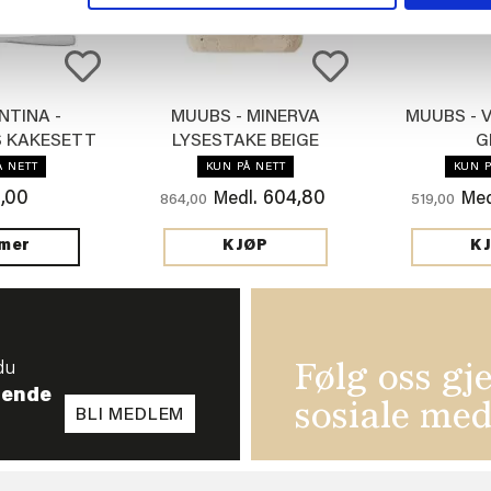
TINA -
MUUBS - MINERVA
MUUBS - 
S KAKESETT
LYSESTAKE BEIGE
G
/7
Å NETT
KUN PÅ NETT
KUN P
,00
604,80
Medl.
Med
864,00
519,00
 mer
KJØP
K
du
Følg oss gj
tende
sosiale med
BLI MEDLEM