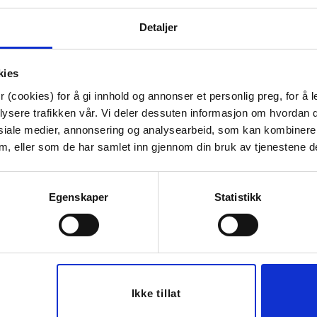
Materiale:
Glass
Høyde:
16 cm
Detaljer
Diameter:
11 cm
Tips venner om dette
kies
 (cookies) for å gi innhold og annonser et personlig preg, for å l
lysere trafikken vår. Vi deler dessuten informasjon om hvordan d
siale medier, annonsering og analysearbeid, som kan kombiner
Last ned bilde
 dem, eller som de har samlet inn gjennom din bruk av tjenestene d
Egenskaper
Statistikk
30%
30%
Ikke tillat