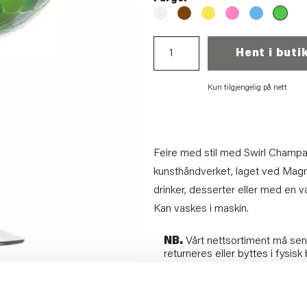
Hent i buti
Kun tilgjengelig på nett
Feire med stil med Swirl Champa
kunsthåndverket, laget ved Magn
drinker, desserter eller med en va
Kan vaskes i maskin.
NB.
Vårt nettsortiment må send
returneres eller byttes i fysisk 
Artikkelnummer:
70705491634