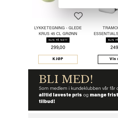
LYKKETEGNING - GLEDE
TRAMON
KRUS 45 CL GRØNN
ESSENTIAL
S
KUN PÅ NETT
KUN P
299,00
249
Vis
KJØP
BLI MED!
Som medlem i kundeklubben vår får 
alltid laveste pris
og
mange fris
tilbud!