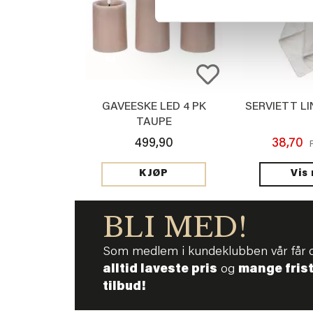
GAVEESKE LED 4 PK
SERVIETT LI
TAUPE
499,90
38,70
Vis
KJØP
BLI MED!
Som medlem i kundeklubben vår får 
alltid laveste pris
og
mange fris
tilbud!