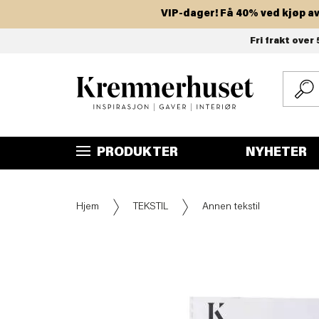
VIP-dager! Få 40% ved kjøp av to e
Hopp
Fri frakt over 
til
hovedinnhold
PRODUKTER
NYHETER
Hjem
TEKSTIL
Annen tekstil