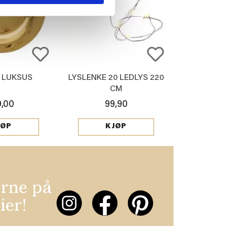
 LUKSUS
LYSLENKE 20 LEDLYS 220
CM
9,00
99,90
JØP
KJØP
erne på
ier!