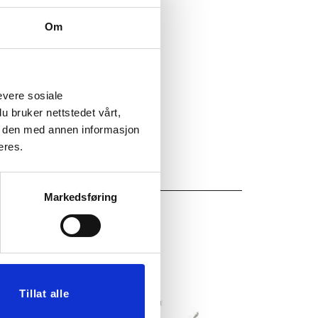
Om
evere sosiale
u bruker nettstedet vårt,
e den med annen informasjon
eres.
Markedsføring
Tillat alle