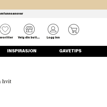
amfunnsansvar
0
avoritter
Velg din butikk
Logg inn
INSPIRASJON
GAVETIPS
 hvit