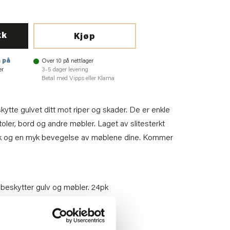
kk
Kjøp
 på
Over 10 på nettlager
er
3-5 dager levering
Betal med Vipps eller Klarna
ytte gulvet ditt mot riper og skader. De er enkle
toler, bord og andre møbler. Laget av slitesterkt
bruk og en myk bevegelse av møblene dine. Kommer
beskytter gulv og møbler. 24pk
70