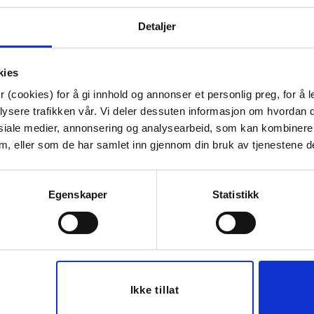
Materiale:
Filt
Bredde:
1.5 cm
Detaljer
Høyde:
0.3 cm
Dybde:
1.5 cm
Diameter:
1.5 cm
kies
Tips venner om dette
 (cookies) for å gi innhold og annonser et personlig preg, for å l
lysere trafikken vår. Vi deler dessuten informasjon om hvordan d
siale medier, annonsering og analysearbeid, som kan kombiner
 dem, eller som de har samlet inn gjennom din bruk av tjenestene d
Last ned bilde
Egenskaper
Statistikk
Ikke tillat