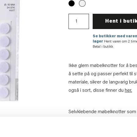
Hent i buti
Se butikker med varen
lager
Hent varen om 2 tim
Betal i butikk
Ikke glem møbelknotter for å besk
å sette på og passer perfekt til s
materiale, sikrer de langvarig 
også i sort, disse finner du
her.
Selvklebende møbelknotter som 
Tørkes av med tørr klut
Artikkelnummer:
70711007895