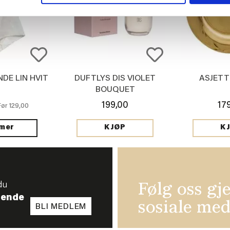
NDE LIN HVIT
DUFTLYS DIS VIOLET
ASJETT
BOUQUET
199,00
17
129,00
Før
 mer
KJØP
K
du
Følg oss gj
tende
sosiale med
BLI MEDLEM