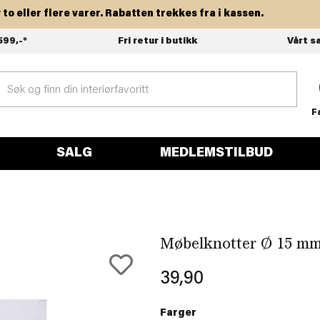
ller flere varer. Rabatten trekkes fra i kassen.
599,-*
Fri retur i butikk
Vårt s
F
SALG
MEDLEMSTILBUD
Møbelknotter Ø 15 mm
39,90
Farger