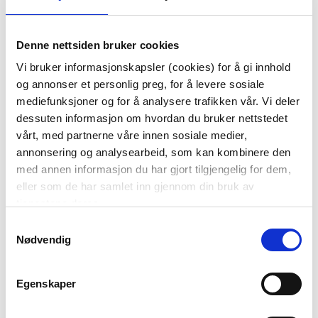
HÅRSTRIKK, ROSA
HÅRSTRIKKTUTTIFRU
TTI GRÅ/ROSA/BLÅ
Denne nettsiden bruker cookies
M/BEIGE
29,00
29,00
Vi bruker informasjonskapsler (cookies) for å gi innhold
28,71
28,71
Medl.
Medl.
og annonser et personlig preg, for å levere sosiale
mediefunksjoner og for å analysere trafikken vår. Vi deler
Vis mer
KJØP
dessuten informasjon om hvordan du bruker nettstedet
vårt, med partnerne våre innen sosiale medier,
annonsering og analysearbeid, som kan kombinere den
med annen informasjon du har gjort tilgjengelig for dem,
eller som de har samlet inn gjennom din bruk av
tjenestene deres.
Samtykkevalg
Nødvendig
HÅRSTRIKK, JEANSBLÅ
HÅRSTRIKK,
Egenskaper
LAVENDEL
29,00
29,00