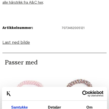
alle hårstrikk fra A&C her
.
Artikkelnummer:
7073462005121
Last ned bilde
Passer med
Samtykke
Detaljer
Om