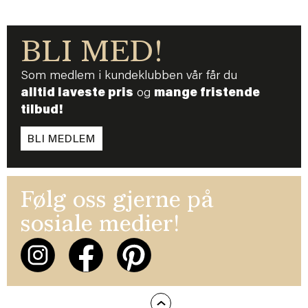
BLI MED!
Som medlem i kundeklubben vår får du
alltid laveste pris
og
mange fristende
tilbud!
BLI MEDLEM
Følg oss gjerne på
sosiale medier!