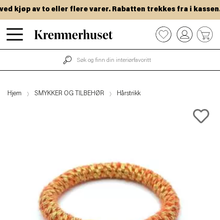
 kjøp av to eller flere varer. Rabatten trekkes fra i kassen.
Hopp
0
til
hovedinnhold
Hjem
SMYKKER OG TILBEHØR
Hårstrikk