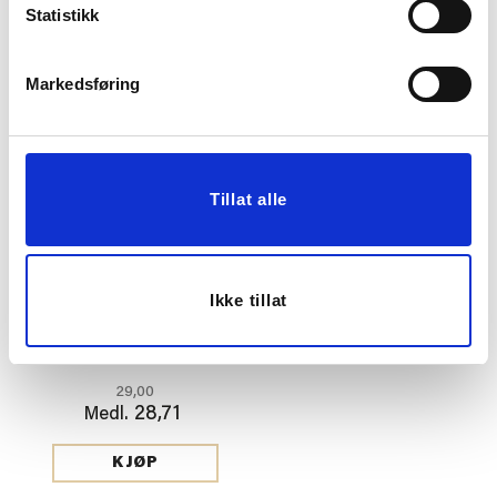
Statistikk
28,71
28,71
Medl.
Medl.
Vis mer
KJØP
Markedsføring
Tillat alle
Ikke tillat
HÅRSTRIKK GLITTER
PISTASJ/GULL/BEIGE
PERLE
29,00
28,71
Medl.
KJØP