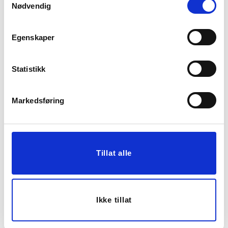
Vis mer
KJØP
Nødvendig
Egenskaper
Statistikk
Markedsføring
PUTETREKK VELUR
KRONELYSESTAKE
AVA 48X48CM
PÆRE 10,5 CM
399,00
99,90
Tillat alle
KJØP
KJØP
Ikke tillat