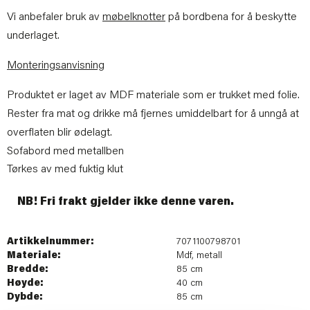
Vi anbefaler bruk av
møbelknotter
på bordbena for å beskytte
underlaget.
Monteringsanvisning
Produktet er laget av MDF materiale som er trukket med folie.
Rester fra mat og drikke må fjernes umiddelbart for å unngå at
overflaten blir ødelagt.
Sofabord med metallben
Tørkes av med fuktig klut
NB! Fri frakt gjelder ikke denne varen.
Artikkelnummer:
7071100798701
Materiale:
Mdf, metall
Bredde:
85 cm
Høyde:
40 cm
Dybde:
85 cm