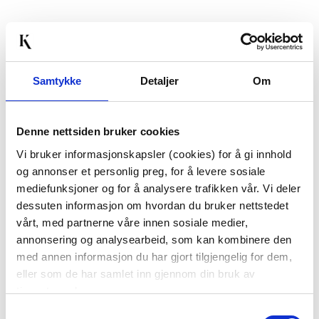
Last ned bilde
Samtykke
Detaljer
Om
Passer med
Denne nettsiden bruker cookies
Vi bruker informasjonskapsler (cookies) for å gi innhold
og annonser et personlig preg, for å levere sosiale
mediefunksjoner og for å analysere trafikken vår. Vi deler
dessuten informasjon om hvordan du bruker nettstedet
vårt, med partnerne våre innen sosiale medier,
annonsering og analysearbeid, som kan kombinere den
LYSLYKT GIA 9 CM
FIGUR HJORT HUDSON
med annen informasjon du har gjort tilgjengelig for dem,
26 CM
99,50
eller som de har samlet inn gjennom din bruk av
199,00
Før
tjenestene deres.
299,90
Samtykkevalg