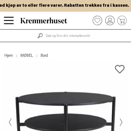
kjøp av to eller flere varer. Rabatten trekkes fra i kassen.
Hopp
0
til
hovedinnhold
Hjem
MØBEL
Bord