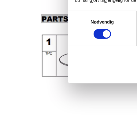
du har gjort tilgjengelig for
Samtykkevalg
Nødvendig