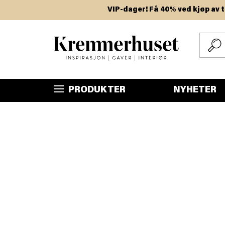
Hopp
VIP-dager! Få 40% ved kjøp av to eller
til
hovedinnhold
PRODUKTER
NYHETER