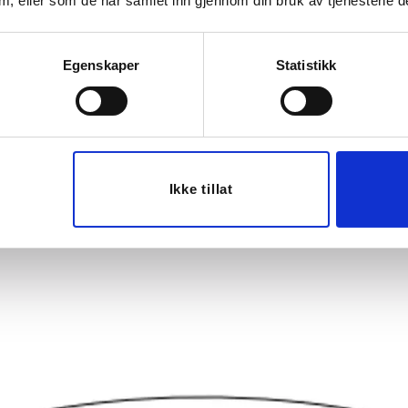
 dem, eller som de har samlet inn gjennom din bruk av tjenestene d
Egenskaper
Statistikk
Ikke tillat