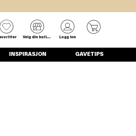
0
avoritter
Velg din butikk
Logg inn
INSPIRASJON
GAVETIPS