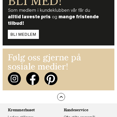
BLI MED!
Som medlem i kundeklubben vår får du
alltid laveste pris
og
mange fristende
tilbud!
BLI MEDLEM
Følg oss gjerne på
sosiale medier!
Kremmerhuset
Kundeservice