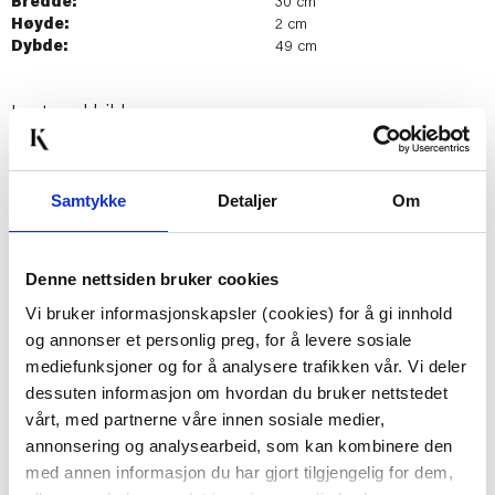
Bredde:
30 cm
Høyde:
2 cm
Dybde:
49 cm
Last ned bilde
Samtykke
Detaljer
Om
Passer med
Denne nettsiden bruker cookies
Vi bruker informasjonskapsler (cookies) for å gi innhold
og annonser et personlig preg, for å levere sosiale
mediefunksjoner og for å analysere trafikken vår. Vi deler
dessuten informasjon om hvordan du bruker nettstedet
vårt, med partnerne våre innen sosiale medier,
annonsering og analysearbeid, som kan kombinere den
LYKKETEGNING - BRA
MAGNOR - SWIRL
DAG 40 CL BLÅ
DRIKKEGLASS/LYKT
med annen informasjon du har gjort tilgjengelig for dem,