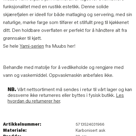
funksjonalitet med en rustikk estetikk. Denne solide
skjærefjølen er ideell for både matlaging og servering, med sin
naturlige, mørke farge som tilfører et stilfullt preg til kjøkkenet
ditt. Den holdbare overflaten er perfekt for å håndtere alt fra
grønnsaker til kjøtt.
Se hele
Yami-serien
fra Muubs her!
Behandle med matolje for å vedlikeholde og rengjøre med
vann og vaskemiddel. Oppvaskmaskin anbefales ikke.
NB.
Vårt nettsortiment må sendes i retur til vårt lager og kan
dessverre ikke returneres eller byttes i fysisk butikk.
Les
hvordan du returnerer her
.
Artikkelnummer:
5713524031966
Materiale:
Karbonisert ask