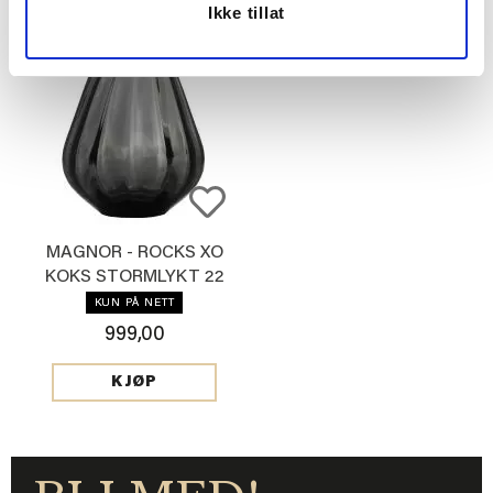
Ikke tillat
MAGNOR - ROCKS XO
KOKS STORMLYKT 22
CM
KUN PÅ NETT
999,00
KJØP