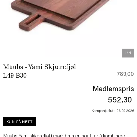
Previous
Next
1
/ 4
Muubs - Yami Skjærefjøl
789,00
L49 B30
Medlemspris
552,30
Kampanjeslutt: 06.09.2026
KUN PÅ NETT
Muubs Yami skjærefjøl i mørk brun er laget for å kombinere