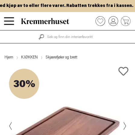
kjøp av to eller flere varer. Rabatten trekkes fra i kassen.
Hopp
0
til
hovedinnhold
Hjem
KJØKKEN
Skjærefjøler og brett
30%