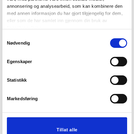
STØPEJERNSGRYTE 3,8
STØPEJERNSGRYTE LAV
annonsering og analysearbeid, som kan kombinere den
L GRØNN
2L BRUN
med annen informasjon du har gjort tilgjengelig for dem,
eller som de har samlet inn gjennom din bruk av
1.799,00
1.499,00
699,00
599,00
Medl.
Medl.
tjenestene deres.
Samtykkevalg
KJØP
KJØP
Nødvendig
Egenskaper
Statistikk
Markedsføring
OLJEFLASKE FRIDA LAV
ILDFASTFORM
GRESSKAR
Tillat alle