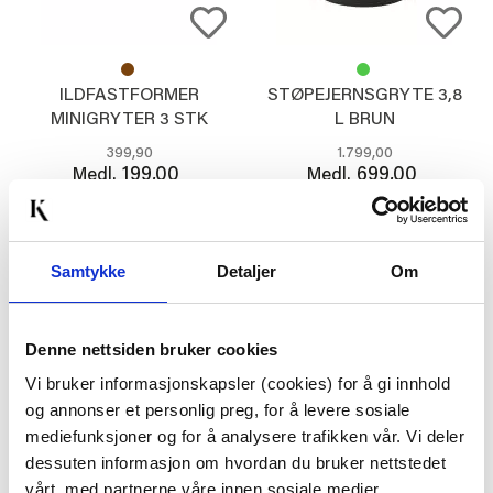
ILDFASTFORMER
STØPEJERNSGRYTE 3,8
MINIGRYTER 3 STK
L BRUN
GRØNN
399,90
1.799,00
199,00
699,00
Medl.
Medl.
KJØP
KJØP
Samtykke
Detaljer
Om
61%
60%
Denne nettsiden bruker cookies
Vi bruker informasjonskapsler (cookies) for å gi innhold
og annonser et personlig preg, for å levere sosiale
mediefunksjoner og for å analysere trafikken vår. Vi deler
dessuten informasjon om hvordan du bruker nettstedet
vårt, med partnerne våre innen sosiale medier,