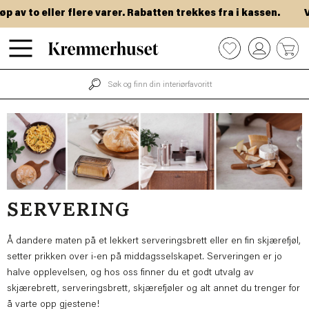
Hopp
to eller flere varer. Rabatten trekkes fra i kassen.
VIP-d
til
hovedinnhold
0
SERVERING
Å dandere maten på et lekkert serveringsbrett eller en fin skjærefjøl,
setter prikken over i-en på middagsselskapet. Serveringen er jo
halve opplevelsen, og hos oss finner du et godt utvalg av
skjærebrett, serveringsbrett, skjærefjøler og alt annet du trenger for
å varte opp gjestene!