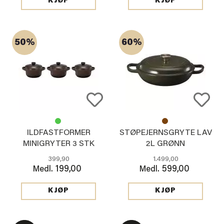
KJØP
KJØP
50%
60%
ILDFASTFORMER
STØPEJERNSGRYTE LAV
MINIGRYTER 3 STK
2L GRØNN
BRUN
399,90
1.499,00
199,00
599,00
Medl.
Medl.
KJØP
KJØP