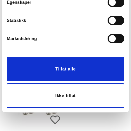
Egenskaper
Statistikk
MUUBS - YAMI
PIKNIKKURV EVIE
TAPASBRETT
30X40CM
KUN PÅ NETT
Markedsføring
749,70
629,00
2.499,00
Før
440,30
Medl.
Vis mer
KJØP
Tillat alle
Ikke tillat