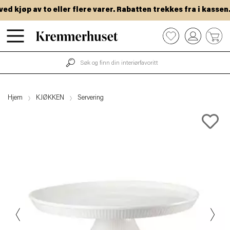
 kjøp av to eller flere varer. Rabatten trekkes fra i kassen.
Hopp
0
til
hovedinnhold
Hjem
KJØKKEN
Servering