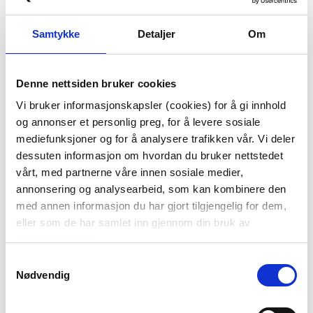
Samtykke
Detaljer
Om
Denne nettsiden bruker cookies
KURV STRING MIE LAV
ILDFAST FORM 32 CM
Vi bruker informasjonskapsler (cookies) for å gi innhold
FERSKEN
GRØNN
og annonser et personlig preg, for å levere sosiale
mediefunksjoner og for å analysere trafikken vår. Vi deler
59,00
299,90
dessuten informasjon om hvordan du bruker nettstedet
199,00
Før
129,00
Medl.
vårt, med partnerne våre innen sosiale medier,
annonsering og analysearbeid, som kan kombinere den
Vis mer
KJØP
med annen informasjon du har gjort tilgjengelig for dem,
eller som de har samlet inn gjennom din bruk av
tjenestene deres.
30%
Samtykkevalg
Nødvendig