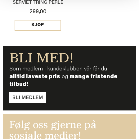
SERVIETTRING PERLE
299,00
KJØP
BLI MED!
Som medlem i kundeklubben vår får du
alltid laveste pris
og
mange fristende
tilbud!
BLI MEDLEM
Følg oss gjerne på
sosiale medier!