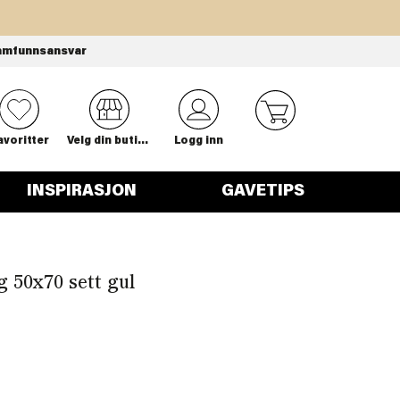
amfunnsansvar
0
avoritter
Velg din butikk
Logg inn
INSPIRASJON
GAVETIPS
 50x70 sett gul