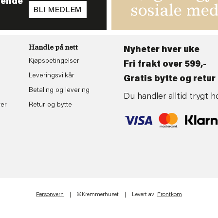
tende
sosiale med
BLI MEDLEM
Handle på nett
Nyheter hver uke
Kjøpsbetingelser
Fri frakt over 599,-
Leveringsvilkår
Gratis bytte og retur 
Betaling og levering
Du handler alltid trygt
rer
Retur og bytte
Personvern
| ©Kremmerhuset | Levert av:
Frontkom