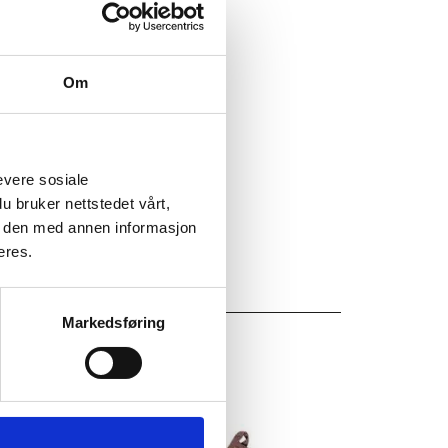
65
Om
evere sosiale
u bruker nettstedet vårt,
e den med annen informasjon
eres.
Markedsføring