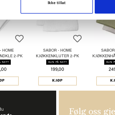
Ikke tillat
- HOME
SABOR - HOME
SABOR
NDKLE 2-PK
KJØKKENKLUTER 2-PK
KJØKKENHÅ
IT
HVIT
GR
Å NETT
KUN PÅ NETT
KUN P
,00
199,00
24
ØP
KJØP
K
du
Følg oss gj