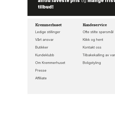
alltid laveste pris
og
mange fris
tilbud!
Kremmerhuset
Kundeservice
Ledige stillinger
Ofte stilte spørsmål
Vårt ansvar
Klikk og hent
Butikker
Kontakt oss
Kundeklubb
Tilbakekalling av va
Om Kremmerhuset
Boligstyling
Presse
Affiliate