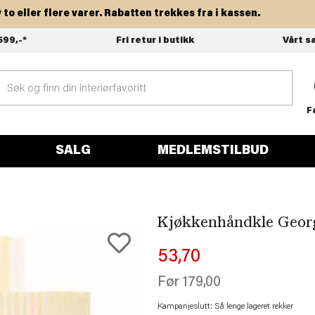
eller flere varer. Rabatten trekkes fra i kassen.
599,-*
Fri retur i butikk
Vårt s
F
SALG
MEDLEMSTILBUD
Kjøkkenhåndkle Georg
53,70
Før
179,00
Kampanjeslutt: Så lenge lageret rekker