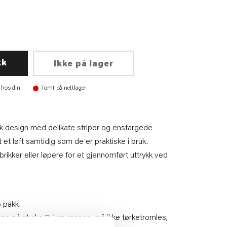
kk
Ikke på lager
 hos din
Tomt på nettlager
k design med delikate striper og ensfargede
t et løft samtidig som de er praktiske i bruk.
kker eller løpere for et gjennomført uttrykk ved
o pakk.
es på styrke 2, kan renses, må ikke tørketromles,