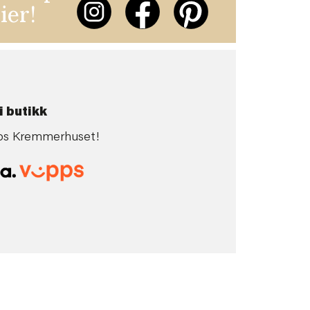
ier!
i butikk
 hos Kremmerhuset!