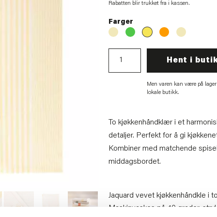
Rabatten blir trukket fra i kassen.
Farger
Hent i buti
Men varen kan være på lager
lokale butikk.
To kjøkkenhåndklær i et harmonis
detaljer. Perfekt for å gi kjøkkene
Kombiner med matchende spisebri
middagsbordet.
Jaquard vevet kjøkkenhåndkle i t
Maskinvaskes på 40 grader, stryk