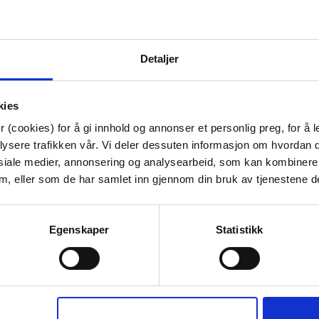
må ikke blekes
Artikkelnummer:
70711007947
Materiale:
Bomull
Detaljer
Bredde:
28 cm
Høyde:
38 cm
Dybde:
48 cm
kies
Tips venner om dette
 (cookies) for å gi innhold og annonser et personlig preg, for å l
lysere trafikken vår. Vi deler dessuten informasjon om hvordan d
siale medier, annonsering og analysearbeid, som kan kombiner
 dem, eller som de har samlet inn gjennom din bruk av tjenestene d
Last ned bilde
Egenskaper
Statistikk