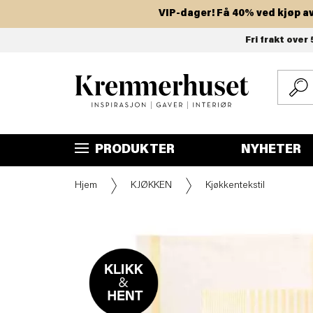
VIP-dager! Få 40% ved kjøp av to 
Hopp
Fri frakt over 
til
hovedinnhold
PRODUKTER
NYHETER
Hjem
KJØKKEN
Kjøkkentekstil