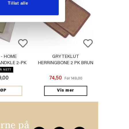
Tillat alle
 - HOME
GRYTEKLUT
NDKLE 2-PK
HERRINGBONE 2 PK BRUN
ØNN
Å NETT
9,00
74,50
149,00
Før
Vis mer
JØP
erne på