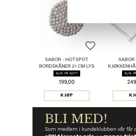
SABOR - HOTSPOT
SABOR 
BORDSKÅNER 21 CM LYS
KJØKKENHÅ
BEIGE
HV
KUN PÅ NETT
KUN P
199,00
249
KJØP
KJ
BLI MED!
Som medlem i kundeklubben vår får 