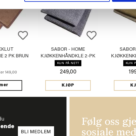
EKLUT
SABOR - HOME
SABOR
E 2 PK BRUN
KJØKKENHÅNDKLE 2-PK
KJØKKENK
MØRK GRÅ
GR
KUN PÅ NETT
KUN P
249,00
19
149,00
Før
 mer
KJØP
K
du
Følg oss gj
tende
sosiale med
BLI MEDLEM