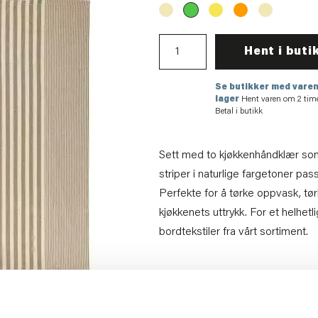
Hent i buti
Se butikker med varen
lager
Hent varen om 2 tim
Betal i butikk
Sett med to kjøkkenhåndklær som 
striper i naturlige fargetoner pa
Perfekte for å tørke oppvask, tørk
kjøkkenets uttrykk. For et helhet
bordtekstiler fra vårt sortiment.
Maskinvaskes på 40 grader, stryk
må ikke blekes