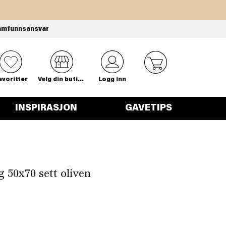
amfunnsansvar
0
avoritter
Velg din butikk
Logg inn
INSPIRASJON
GAVETIPS
50x70 sett oliven