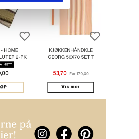
 - HOME
KJØKKENHÅNDKLE
LUTER 2-PK
GEORG 50X70 SETT
ØNN
ORANSJE
Å NETT
9,00
53,70
179,00
Før
Vis mer
JØP
erne på
ier!