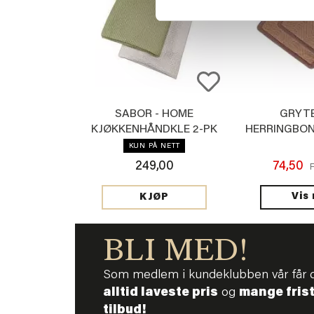
SABOR - HOME
GRYT
KJØKKENHÅNDKLE 2-PK
HERRINGBON
GRØNN
KUN PÅ NETT
249,00
74,50
Vis
KJØP
BLI MED!
Som medlem i kundeklubben vår får 
alltid laveste pris
og
mange fris
tilbud!