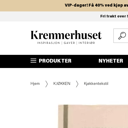
VIP-dager! Få 40% ved kjøp av to 
Hopp
Fri frakt over 
til
hovedinnhold
PRODUKTER
NYHETER
Hjem
KJØKKEN
Kjøkkentekstil