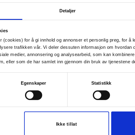
Artikkelnummer:
70711007947
Detaljer
Materiale:
Bomull
Bredde:
28 cm
Høyde:
38 cm
Dybde:
48 cm
kies
 (cookies) for å gi innhold og annonser et personlig preg, for å l
Tips venner om dette
lysere trafikken vår. Vi deler dessuten informasjon om hvordan d
siale medier, annonsering og analysearbeid, som kan kombiner
 dem, eller som de har samlet inn gjennom din bruk av tjenestene d
Last ned bilde
Egenskaper
Statistikk
Ikke tillat