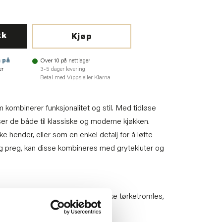
kk
Kjøp
 på
Over 10 på nettlager
er
3-5 dager levering
Betal med Vipps eller Klarna
kombinerer funksjonalitet og stil. Med tidløse
sser de både til klassiske og moderne kjøkken.
e hender, eller som en enkel detalj for å løfte
lig preg, kan disse kombineres med grytekluter og
es på styrke 2, kan renses, må ikke tørketromles,