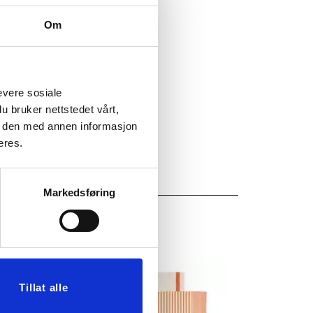
58
Om
evere sosiale
u bruker nettstedet vårt,
e den med annen informasjon
eres.
Markedsføring
Tillat alle