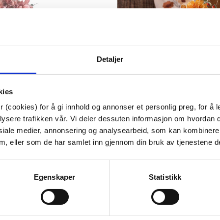
Detaljer
kies
Artikkelnummer:
707110079910
Materiale:
70% Tekstil, 20% Plas
 (cookies) for å gi innhold og annonser et personlig preg, for å l
Bredde:
20 cm
lysere trafikken vår. Vi deler dessuten informasjon om hvordan d
Høyde:
80 cm
siale medier, annonsering og analysearbeid, som kan kombiner
Dybde:
20 cm
 dem, eller som de har samlet inn gjennom din bruk av tjenestene d
Tips venner om dette
Egenskaper
Statistikk
Last ned bilde