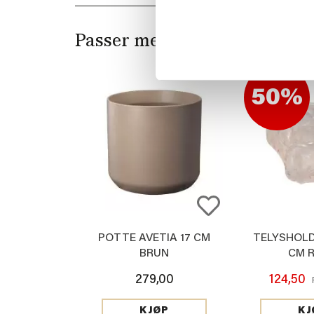
Passer med
50%
POTTE AVETIA 17 CM
TELYSHOLD
BRUN
CM 
279,00
124,50
KJØP
KJ