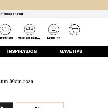
amfunnsansvar
0
avoritter
Velg din butikk
Logg inn
INSPIRASJON
GAVETIPS
mum 80cm rosa