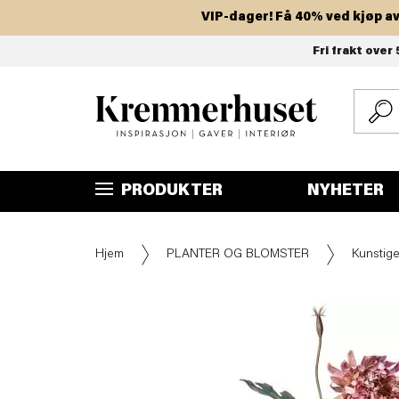
VIP-dager! Få 40% ved kjøp av to e
Hopp
Fri frakt over 
til
hovedinnhold
PRODUKTER
NYHETER
Hjem
PLANTER OG BLOMSTER
Kunstige