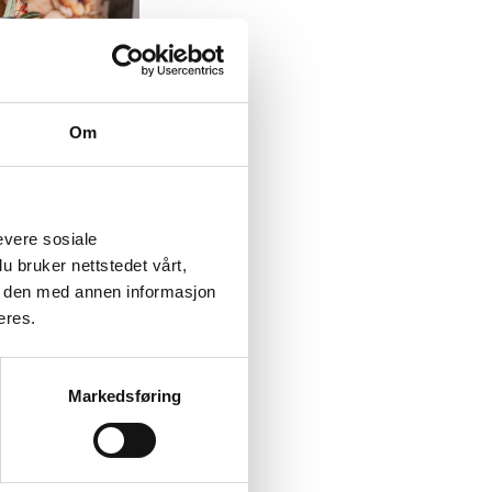
Om
4
tikk, 10% Metall
evere sosiale
u bruker nettstedet vårt,
e den med annen informasjon
eres.
Markedsføring