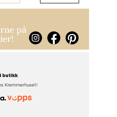
erne på
ier!
i butikk
 hos Kremmerhuset!