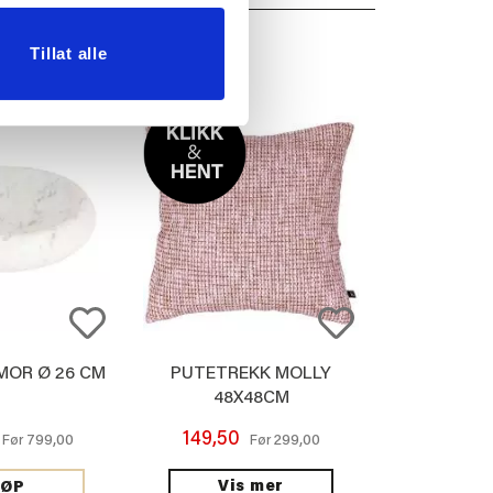
Tillat alle
MOR Ø 26 CM
PUTETREKK MOLLY
48X48CM
149,50
799,00
299,00
Før
Før
Vis mer
JØP