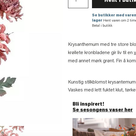
Hent i buti
Se butikker med varen
lager
Hent varen om 2 tim
Betal i butikk
Krysanthemum med tre store blom
krøllete kronbladene gir liv til en
med annet mørk grønt. Fin å komb
Kunstig stilkblomst krysantemum i
Vaskes med lett fuktet klut, tørke
Bli inspirert!
Se sesongens vaser her