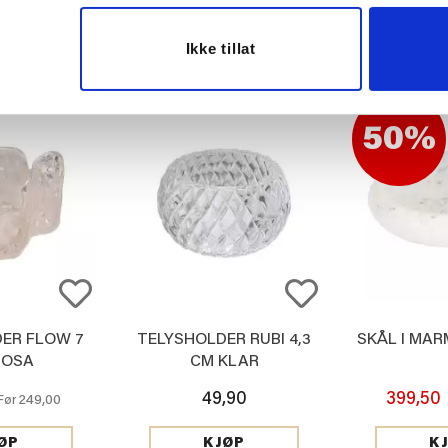
Ikke tillat
50%
ER FLOW 7
TELYSHOLDER RUBI 4,3
SKÅL I MAR
ROSA
CM KLAR
49,90
399,50
249,00
Før
ØP
KJØP
K