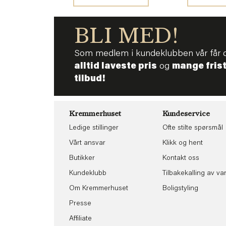
BLI MED!
Som medlem i kundeklubben vår får 
alltid laveste pris
og
mange fris
tilbud!
Kremmerhuset
Kundeservice
Ledige stillinger
Ofte stilte spørsmål
Vårt ansvar
Klikk og hent
Butikker
Kontakt oss
Kundeklubb
Tilbakekalling av va
Om Kremmerhuset
Boligstyling
Presse
Affiliate