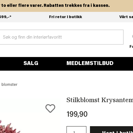
ller flere varer. Rabatten trekkes fra i kassen.
599,-*
Fri retur i butikk
Vårt s
F
SALG
MEDLEMSTILBUD
 blomster
Stilkblomst Krysante
199,90