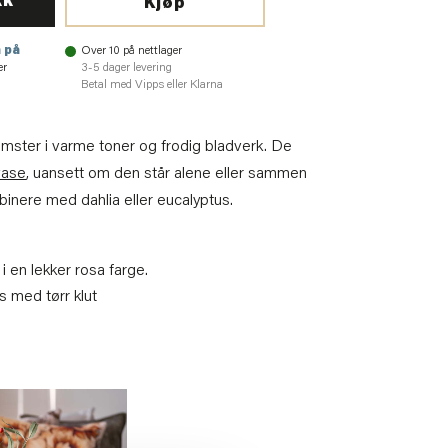
kk
Kjøp
 på
Over 10 på nettlager
er
3-5 dager levering
Betal med Vipps eller Klarna
ster i varme toner og frodig bladverk. De
vase
, uansett om den står alene eller sammen
inere med dahlia eller eucalyptus.
 en lekker rosa farge.
s med tørr klut