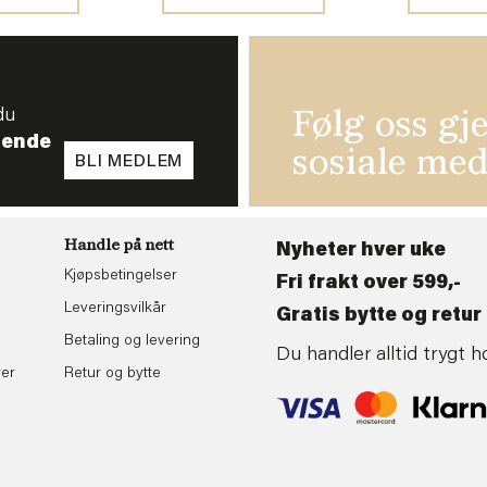
du
Følg oss gj
tende
sosiale med
BLI MEDLEM
Handle på nett
Nyheter hver uke
Kjøpsbetingelser
Fri frakt over 599,-
Leveringsvilkår
Gratis bytte og retur 
Betaling og levering
Du handler alltid trygt
rer
Retur og bytte