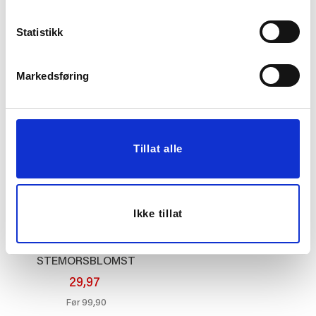
SERVIETT AIRLAID
SERVIETT BLOOM LYS
40X40CM MØRK RØD
GRØNN
Statistikk
79,90
49,90
KJØP
KJØP
Markedsføring
70%
Tillat alle
Ikke tillat
TØYSERVIETT
STEMORSBLOMST
40X40CM
29,97
99,90
Før