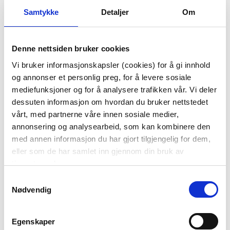
Samtykke
Detaljer
Om
Denne nettsiden bruker cookies
SERVIETT TINY
SERVIETT VINDEL LIN
Vi bruker informasjonskapsler (cookies) for å gi innhold
FLOWERS GRØNN
42X42CM RUST
og annonser et personlig preg, for å levere sosiale
49,90
99,00
mediefunksjoner og for å analysere trafikken vår. Vi deler
dessuten informasjon om hvordan du bruker nettstedet
KJØP
KJØP
vårt, med partnerne våre innen sosiale medier,
annonsering og analysearbeid, som kan kombinere den
med annen informasjon du har gjort tilgjengelig for dem,
eller som de har samlet inn gjennom din bruk av
tjenestene deres.
Samtykkevalg
Nødvendig
Egenskaper