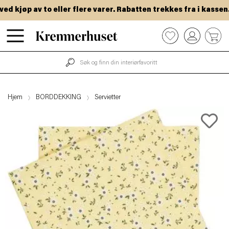
 kjøp av to eller flere varer. Rabatten trekkes fra i kassen.
Hopp
0
til
hovedinnhold
Hjem
BORDDEKKING
Servietter