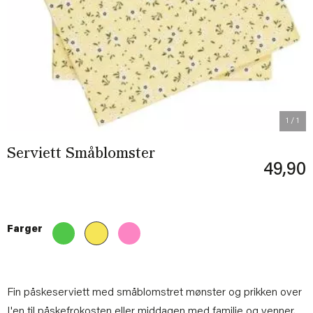
1
/ 1
Serviett Småblomster
49,90
Farger
Fin påskeserviett med småblomstret mønster og prikken over
I'en til påskefrokosten eller middagen med familie og venner.