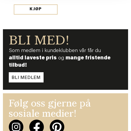
KJØP
BLI MED!
Som medlem i kundeklubben vår får du
alltid laveste pris
og
mange fristende
tilbud!
BLI MEDLEM
Følg oss gjerne på
sosiale medier!