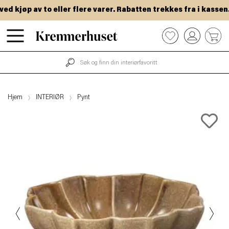
 kjøp av to eller flere varer. Rabatten trekkes fra i kassen.
Hopp
0
til
hovedinnhold
Hjem
INTERIØR
Pynt