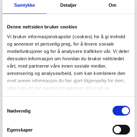
Samtykke
Detaljer
Om
Denne nettsiden bruker cookies
SIDEBORD EMELIA 50
KRUKKE NØTT 20,8 CM
Vi bruker informasjonskapsler (cookies) for å gi innhold
CM
og annonser et personlig preg, for å levere sosiale
749,00
mediefunksjoner og for å analysere trafikken vår. Vi deler
1.999,00
Før
dessuten informasjon om hvordan du bruker nettstedet
399,00
vårt, med partnerne våre innen sosiale medier,
Vis mer
KJØP
annonsering og analysearbeid, som kan kombinere den
med annen informasjon du har gjort tilgjengelig for dem,
eller som de har samlet inn gjennom din bruk av
tjenestene deres.
Samtykkevalg
Nødvendig
Egenskaper