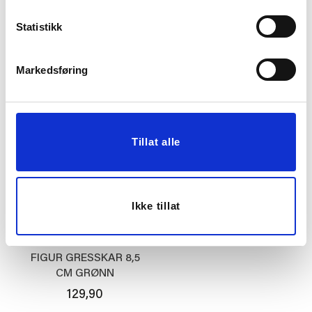
TELYSHOLDER
BILDE CARRÉ
Statistikk
KONGLE 10CM GRØNN
80X100CM
149,90
2.199,00
Markedsføring
KJØP
KJØP
Tillat alle
Ikke tillat
FIGUR GRESSKAR 8,5
CM GRØNN
129,90