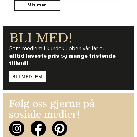
Vis mer
BLI MED!
Som medlem i kundeklubben vår får du
alltid laveste pris
og
mange fristende
tilbud!
BLI MEDLEM
Følg oss gjerne på
sosiale medier!