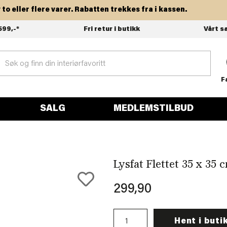
ller flere varer. Rabatten trekkes fra i kassen.
599,-*
Fri retur i butikk
Vårt s
F
SALG
MEDLEMSTILBUD
Lysfat Flettet 35 x 35 
299,90
Hent i buti