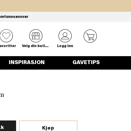
amfunnsansvar
0
avoritter
Velg din butikk
Logg inn
INSPIRASJON
GAVETIPS
cm
kk
Kjøp