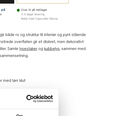
 på
Over 10 på nettlager
er
3-5 dager levering
Betal med Vipps eller Klarna
gir både ro og struktur til interiør og pynt stående
ønstrede overflaten gir et diskret, men dekorativt
tiler. Samle
lysestaker
og
kubbelys
, sammen med
g sammensetning.
r med tørr klut
2
Om