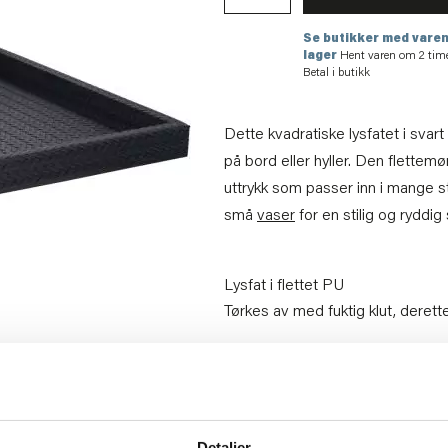
Se butikker med varen
lager
Hent varen om 2 tim
Betal i butikk
Dette kvadratiske lysfatet i svart 
på bord eller hyller. Den flettem
uttrykk som passer inn i mange s
små
vaser
for en stilig og ryddi
Lysfat i flettet PU
Tørkes av med fuktig klut, derette
Artikkelnummer:
707110079761
Materiale:
Mdf, pu
Bredde:
35 cm
Høyde:
3 cm
Dybde:
35 cm
Detaljer