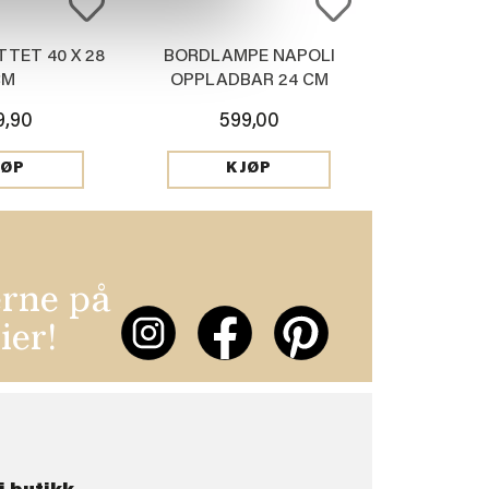
TTET 40 X 28
BORDLAMPE NAPOLI
CM
OPPLADBAR 24 CM
OLIVEN
9,90
599,00
JØP
KJØP
erne på
ier!