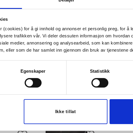
Tips venner om dette
kies
 (cookies) for å gi innhold og annonser et personlig preg, for å l
lysere trafikken vår. Vi deler dessuten informasjon om hvordan d
Last ned bilde
siale medier, annonsering og analysearbeid, som kan kombiner
 dem, eller som de har samlet inn gjennom din bruk av tjenestene d
Egenskaper
Statistikk
50%
Ikke tillat