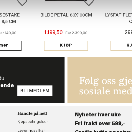
SESTAKE
BILDE PETAL 80X100CM
LYSFAT FLE
 8,5 CM
1.199,50
29
149,00
2.399,00
Før
Før
 mer
KJØP
K
du
Følg oss gj
tende
sosiale med
BLI MEDLEM
Handle på nett
Nyheter hver uke
Kjøpsbetingelser
Fri frakt over 599,-
Leveringsvilkår