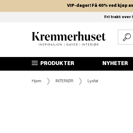
VIP-dager! Få 40% ved kjøp av to e
Hopp
Fri frakt over 
til
hovedinnhold
PRODUKTER
NYHETER
Hjem
INTERIØR
Lysfat