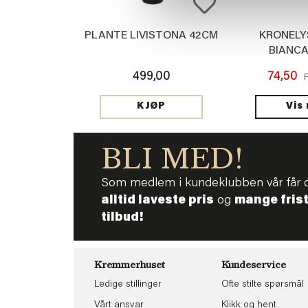
PLANTE LIVISTONA 42CM
KRONELY
BIANCA
499,00
74,50
Vis
KJØP
BLI MED!
Som medlem i kundeklubben vår får 
alltid laveste pris
og
mange fris
tilbud!
Kremmerhuset
Kundeservice
Ledige stillinger
Ofte stilte spørsmål
Vårt ansvar
Klikk og hent