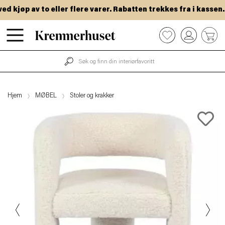
kjøp av to eller flere varer. Rabatten trekkes fra i kassen.
Hopp
0
til
hovedinnhold
Hjem
MØBEL
Stoler og krakker