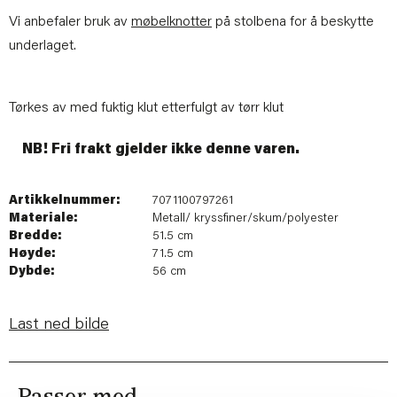
Vi anbefaler bruk av
møbelknotter
på stolbena for å beskytte
underlaget.
Tørkes av med fuktig klut etterfulgt av tørr klut
NB! Fri frakt gjelder ikke denne varen.
Artikkelnummer:
7071100797261
Materiale:
Metall/ kryssfiner/skum/polyester
Bredde:
51.5 cm
Høyde:
71.5 cm
Dybde:
56 cm
Last ned bilde