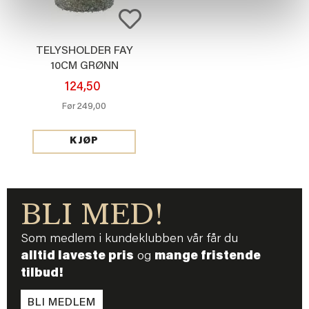
TELYSHOLDER FAY
10CM GRØNN
124,50
249,00
Før
KJØP
BLI MED!
Som medlem i kundeklubben vår får du
alltid laveste pris
og
mange fristende
tilbud!
BLI MEDLEM