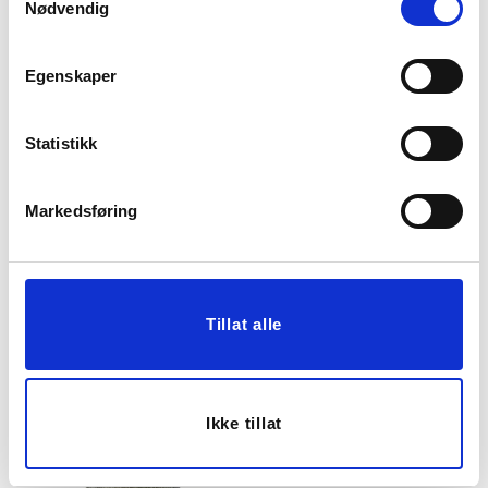
Nødvendig
Egenskaper
Statistikk
PUTETREKK VELUR
PUTETREKK BIANCA
AURORA 40X60CM
40X60CM BORDEAUX
Markedsføring
249,50
499,00
Før
299,00
Vis mer
KJØP
Tillat alle
50%
Ikke tillat