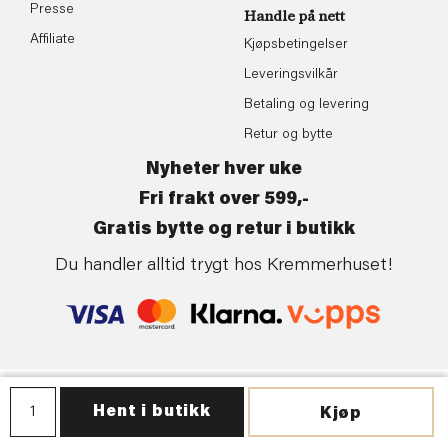
Presse
Handle på nett
Affiliate
Kjøpsbetingelser
Leveringsvilkår
Betaling og levering
Retur og bytte
Nyheter hver uke
Fri frakt over 599,-
Gratis bytte og retur i butikk
Du handler alltid trygt hos Kremmerhuset!
Personvern
| ©Kremmerhuset | Levert av:
Frontkom
Hent i butikk
Kjøp