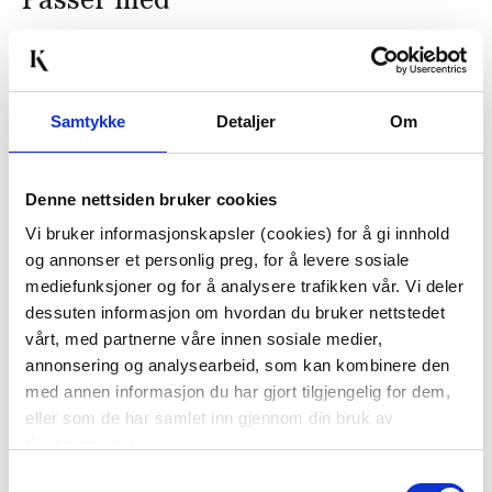
Passer med
50%
Samtykke
Detaljer
Om
Denne nettsiden bruker cookies
Vi bruker informasjonskapsler (cookies) for å gi innhold
SMYKKESKRIN MONA
LYSFAT FLETTET 40 X
og annonser et personlig preg, for å levere sosiale
8,5 CM BEIGE
28 CM
mediefunksjoner og for å analysere trafikken vår. Vi deler
74,50
dessuten informasjon om hvordan du bruker nettstedet
149,00
Før
299,90
vårt, med partnerne våre innen sosiale medier,
annonsering og analysearbeid, som kan kombinere den
KJØP
KJØP
med annen informasjon du har gjort tilgjengelig for dem,
eller som de har samlet inn gjennom din bruk av
tjenestene deres.
Samtykkevalg