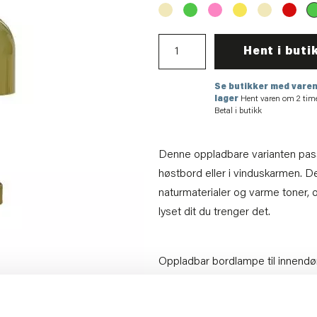
Hent i buti
Se butikker med varen
lager
Hent varen om 2 tim
Betal i butikk
Denne oppladbare varianten pass
høstbord eller i vinduskarmen. 
naturmaterialer og varme toner, og
lyset dit du trenger det.
Oppladbar bordlampe til innendø
dimmemuligheter. Når lampen er f
Tørkes av med fuktig klut etterfulg