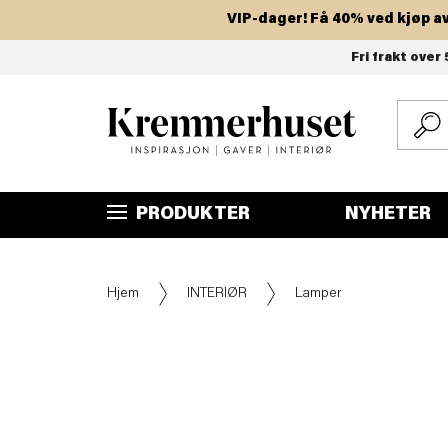
VIP-dager! Få 40% ved kjøp av to 
Hopp
Fri frakt over 
til
hovedinnhold
PRODUKTER
NYHETER
Hjem
INTERIØR
Lamper