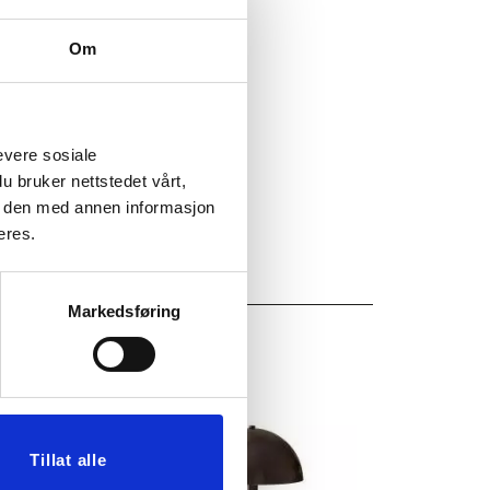
34
Om
evere sosiale
u bruker nettstedet vårt,
e den med annen informasjon
eres.
Markedsføring
Tillat alle