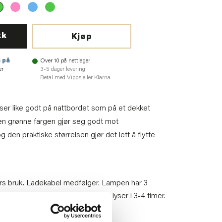
kk
Kjøp
 på
Over 10 på nettlager
er
3-5 dager levering
Betal med Vipps eller Klarna
er like godt på nattbordet som på et dekket
Den grønne fargen gjør seg godt mot
 den praktiske størrelsen gjør det lett å flytte
rs bruk. Ladekabel medfølger. Lampen har 3
ulladet kan man forvente at den lyser i 3-4 timer.
t av tørr klut