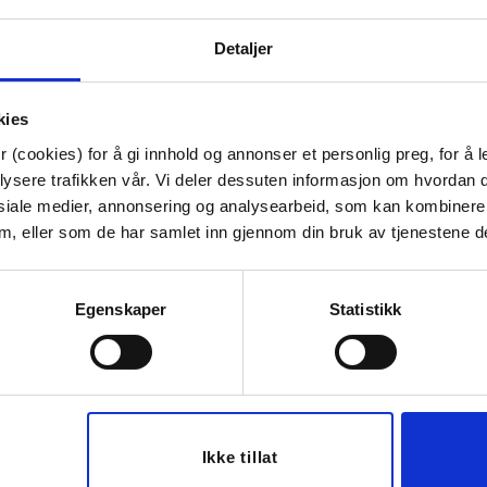
Artikkelnummer:
70711007985
Materiale:
Metall, plastikk
Detaljer
Bredde:
13 cm
Høyde:
24 cm
Dybde:
13 cm
kies
Tips venner om dette
 (cookies) for å gi innhold og annonser et personlig preg, for å l
lysere trafikken vår. Vi deler dessuten informasjon om hvordan d
siale medier, annonsering og analysearbeid, som kan kombiner
 dem, eller som de har samlet inn gjennom din bruk av tjenestene d
Last ned bilde
Egenskaper
Statistikk
50%
Ikke tillat