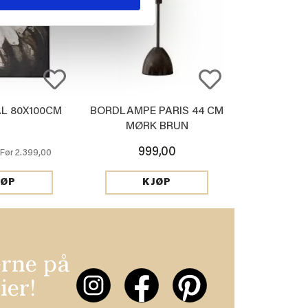
AL 80X100CM
BORDLAMPE PARIS 44 CM
MØRK BRUN
999,00
2.399,00
Før
JØP
KJØP
erne på
ier!