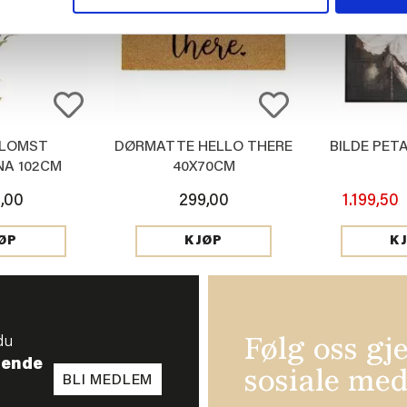
BLOMST
DØRMATTE HELLO THERE
BILDE PET
NA 102CM
40X70CM
,00
299,00
1.199,50
ØP
KJØP
K
du
Følg oss gj
tende
sosiale med
BLI MEDLEM