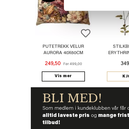
PUTETREKK VELUR
STILK
AURORA 40X60CM
ERYTHRI
249,50
349
499,00
Før
Vis mer
KJ
BLI MED!
Som medlem i kundeklubben vår får 
alltid laveste pris
og
mange fris
tilbud!