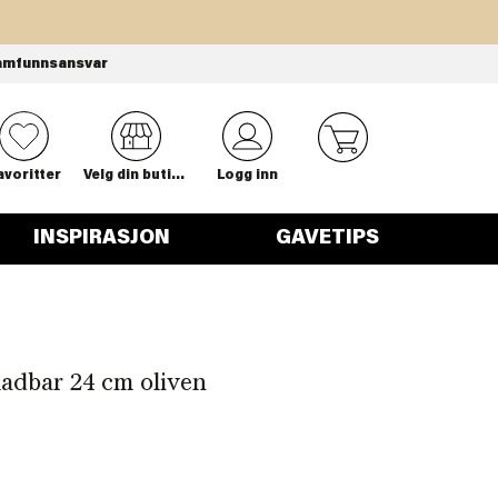
amfunnsansvar
0
avoritter
Velg din butikk
Logg inn
INSPIRASJON
GAVETIPS
adbar 24 cm oliven