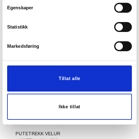
Egenskaper
TELYSHOLDER FAY
PUTETREKK BIANCA
10CM GRØNN
40X60CM BORDEAUX
Statistikk
124,50
249,00
Før
299,00
Markedsføring
KJØP
KJØP
Tillat alle
50%
Ikke tillat
PUTETREKK VELUR