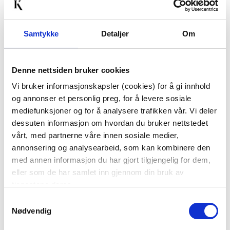
Samtykke
Detaljer
Om
PUTETREKK FAUX FUR
PUTETREKK VELUR
Denne nettsiden bruker cookies
AURORA 40X60CM
Vi bruker informasjonskapsler (cookies) for å gi innhold
249,50
og annonser et personlig preg, for å levere sosiale
499,00
Før
mediefunksjoner og for å analysere trafikken vår. Vi deler
499,00
dessuten informasjon om hvordan du bruker nettstedet
Vis mer
KJØP
vårt, med partnerne våre innen sosiale medier,
annonsering og analysearbeid, som kan kombinere den
med annen informasjon du har gjort tilgjengelig for dem,
eller som de har samlet inn gjennom din bruk av
50%
tjenestene deres.
Samtykkevalg
Nødvendig