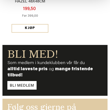
HAZEL 48X48CM
199,50
399,00
Før
KJØP
BLI MED!
Som medlem i kundeklubben vår får du
alltid laveste pris
og
mange fristende
tilbud!
BLI MEDLEM
Følg oss gjerne på