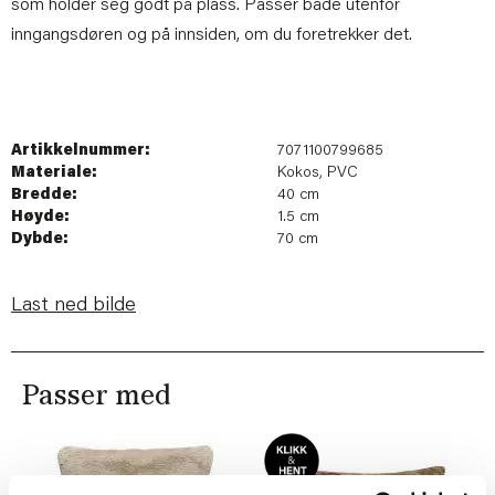
som holder seg godt på plass. Passer både utenfor
inngangsdøren og på innsiden, om du foretrekker det.
Artikkelnummer:
7071100799685
Materiale:
Kokos, PVC
Bredde:
40 cm
Høyde:
1.5 cm
Dybde:
70 cm
Last ned bilde
Passer med