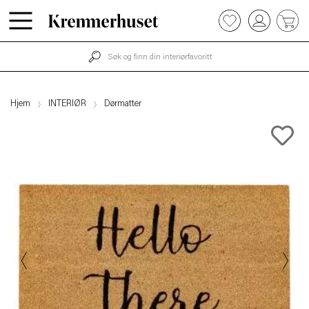
0
Hopp
til
hovedinnhold
Hjem
INTERIØR
Dørmatter
Previous
Next