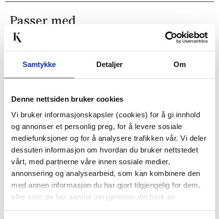
Passer med
Samtykke
Detaljer
Om
Denne nettsiden bruker cookies
Vi bruker informasjonskapsler (cookies) for å gi innhold
og annonser et personlig preg, for å levere sosiale
VEGGHYLLE MARMOR
PUTETREKK MOLLY
mediefunksjoner og for å analysere trafikken vår. Vi deler
48X48CM
dessuten informasjon om hvordan du bruker nettstedet
149,50
vårt, med partnerne våre innen sosiale medier,
299,00
Før
999,00
annonsering og analysearbeid, som kan kombinere den
med annen informasjon du har gjort tilgjengelig for dem,
Vis mer
KJØP
eller som de har samlet inn gjennom din bruk av
tjenestene deres.