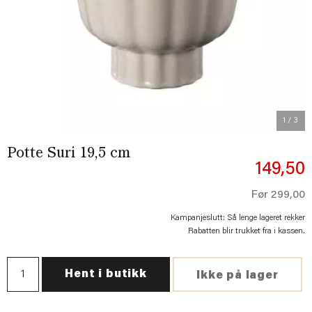
Previous
Next
1
/ 3
Potte Suri 19,5 cm
149,50
Før
299,00
Kampanjeslutt: Så lenge lageret rekker
Rabatten blir trukket fra i kassen.
Hent i butikk
Ikke på lager