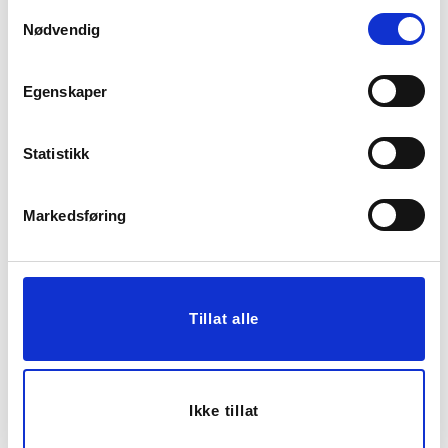
Samtykkevalg
Nødvendig
Egenskaper
Statistikk
LOUNGESTOL
LØPER VALERIE
KONRAD BRUN
35X100CM
Markedsføring
59,00
159,00
Før
2.499,00
Tillat alle
Vis mer
KJØP
50%
Ikke tillat