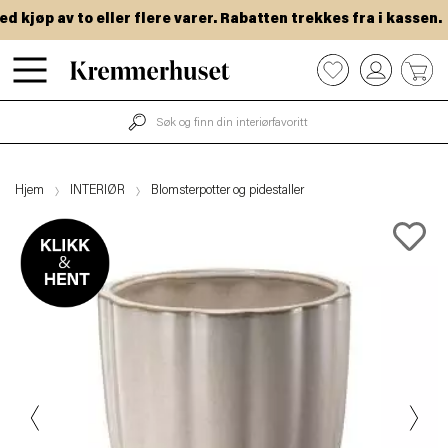
kjøp av to eller flere varer. Rabatten trekkes fra i kassen.
Hopp
0
til
hovedinnhold
Hjem
INTERIØR
Blomsterpotter og pidestaller