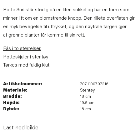
Potte Suri står stødig på en liten sokkel og har en form som
minner litt om en blomstrende knopp. Den rillete overflaten gir
en myk bevegelse til uttrykket, og den nøytrale fargen gjør
at
grønne planter
får komme til sin rett.
Fås i to størrelser.
Potteskjuler i stentøy
Tørkes med fuktig klut
Artikkelnummer:
7071100797216
Materiale:
Stentøy
Bredde:
18 cm
Høyde:
19.5 cm
Dybde:
18 cm
Last ned bilde