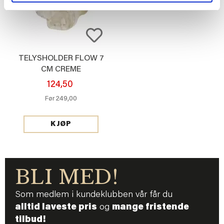
TELYSHOLDER FLOW 7
CM CREME
124,50
249,00
Før
KJØP
BLI MED!
Som medlem i kundeklubben vår får du
alltid laveste pris
og
mange fristende
tilbud!